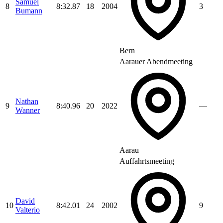
Samuel
8
8:32.87
18
2004
3
Bumann
Bern
Aarauer Abendmeeting
Nathan
9
8:40.96
20
2022
—
Wanner
Aarau
Auffahrtsmeeting
David
10
8:42.01
24
2002
9
Valterio