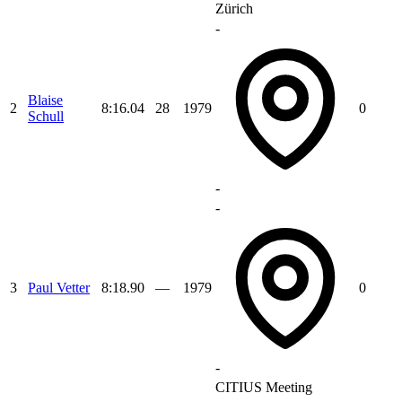
Zürich
-
Blaise
2
8:16.04
28
1979
0
Schull
-
-
3
Paul Vetter
8:18.90
—
1979
0
-
CITIUS Meeting