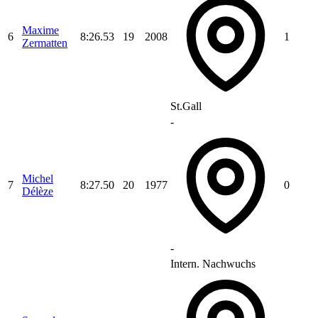
Maxime
6
8:26.53
19
2008
1
Zermatten
St.Gall
-
Michel
7
8:27.50
20
1977
0
Délèze
-
Intern. Nachwuchs