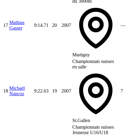
du 3000m
Mathias
17
9:14.71
20
2007
—
Gasser
Martigny
Championnats suisses
en salle
Michaël
18
9:22.63
19
2007
7
Nançoz
St.Gallen
Championnats suisses
Jeunesse U16/U18