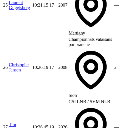
Laurent
25
10:21.15
17
2007
—
Guggisberg
Martigny
Championnats valaisans
par branche
Christophe
26
10:26.19
17
2008
2
Jansen
Sion
CSI LNB / SVM NLB
Tim
27
10:26.45
19
2026
—