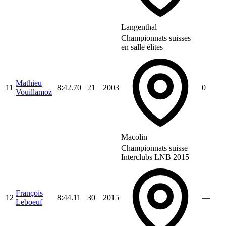
Langenthal
Championnats suisses
en salle élites
Mathieu
11
8:42.70
21
2003
0
Vouillamoz
Macolin
Championnats suisse
Interclubs LNB 2015
François
12
8:44.11
30
2015
—
Leboeuf