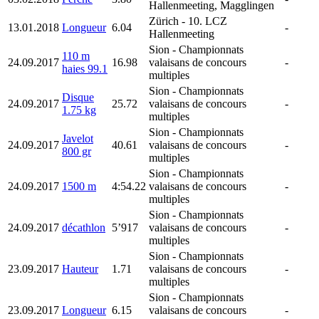
Hallenmeeting, Magglingen
Zürich
- 10. LCZ
13.01.2018
Longueur
6.04
-
Hallenmeeting
Sion
- Championnats
110 m
24.09.2017
16.98
valaisans de concours
-
haies 99.1
multiples
Sion
- Championnats
Disque
24.09.2017
25.72
valaisans de concours
-
1.75 kg
multiples
Sion
- Championnats
Javelot
24.09.2017
40.61
valaisans de concours
-
800 gr
multiples
Sion
- Championnats
24.09.2017
1500 m
4:54.22
valaisans de concours
-
multiples
Sion
- Championnats
24.09.2017
décathlon
5’917
valaisans de concours
-
multiples
Sion
- Championnats
23.09.2017
Hauteur
1.71
valaisans de concours
-
multiples
Sion
- Championnats
23.09.2017
Longueur
6.15
valaisans de concours
-