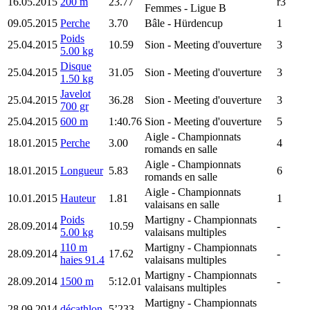
16.05.2015
200 m
23.77
r3
Femmes - Ligue B
09.05.2015
Perche
3.70
Bâle
- Hürdencup
1
Poids
25.04.2015
10.59
Sion
- Meeting d'ouverture
3
5.00 kg
Disque
25.04.2015
31.05
Sion
- Meeting d'ouverture
3
1.50 kg
Javelot
25.04.2015
36.28
Sion
- Meeting d'ouverture
3
700 gr
25.04.2015
600 m
1:40.76
Sion
- Meeting d'ouverture
5
Aigle
- Championnats
18.01.2015
Perche
3.00
4
romands en salle
Aigle
- Championnats
18.01.2015
Longueur
5.83
6
romands en salle
Aigle
- Championnats
10.01.2015
Hauteur
1.81
1
valaisans en salle
Poids
Martigny
- Championnats
28.09.2014
10.59
-
5.00 kg
valaisans multiples
110 m
Martigny
- Championnats
28.09.2014
17.62
-
haies 91.4
valaisans multiples
Martigny
- Championnats
28.09.2014
1500 m
5:12.01
-
valaisans multiples
Martigny
- Championnats
28.09.2014
décathlon
5’233
-