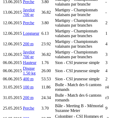
13.06.2015
Perche
3.80
-
valaisans par branche
Javelot
Martigny
- Championnats
13.06.2015
36.82
-
700 gr
valaisans par branche
Martigny
- Championnats
12.06.2015
Perche
3.80
2
valaisans par branches
Martigny
- Championnats
12.06.2015
Longueur
6.13
1
valaisans par branches
Martigny
- Championnats
12.06.2015
200 m
23.92
4
valaisans par branches
Javelot
Martigny
- Championnats
12.06.2015
36.82
3
700 gr
valaisans par branches
06.06.2015
Hauteur
1.76
Sion
- CSI jeunesse simple
3
Disque
06.06.2015
26.00
Sion
- CSI jeunesse simple
4
1.50 kg
06.06.2015
400 m
53.53
Sion
- CSI jeunesse simple
2
Bulle
- Match des 6 cantons
31.05.2015
100 m
11.86
r4
romands
Bulle
- Match des 6 cantons
31.05.2015
200 m
24.34
r3
romands
Bâle
- Meeting B - Mémorial
25.05.2015
Perche
3.70
9
Suzanne Meier
Colombier
- CSI Hommes et