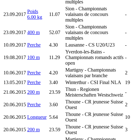
multiples
Sion
- Championnats
Poids
23.09.2017
11.07
valaisans de concours
-
6.00 kg
multiples
Sion
- Championnats
23.09.2017
400 m
52.07
valaisans de concours
-
multiples
10.09.2017
Perche
4.30
Lausanne
- CS U20/U23
-
Yverdon-les-Bains
-
19.08.2017
100 m
11.29
Championnats romands actifs
-
open
Martigny
- Championnats
10.06.2017
Perche
4.20
2
valaisans par branche
13.05.2017
Perche
3.40
Winterthur
- CSI Final NLA
19
Thun
- Regionen
21.06.2015
200 m
23.59
-
Meisterschaften Westschweiz
Thoune
- CR jeunesse Suisse
20.06.2015
Perche
3.60
2
Ouest
Thoune
- CR jeunesse Suisse
20.06.2015
Longueur
5.64
10
Ouest
Thoune
- CR jeunesse Suisse
20.06.2015
200 m
23.59
3
Ouest
Martigny
- Championnats