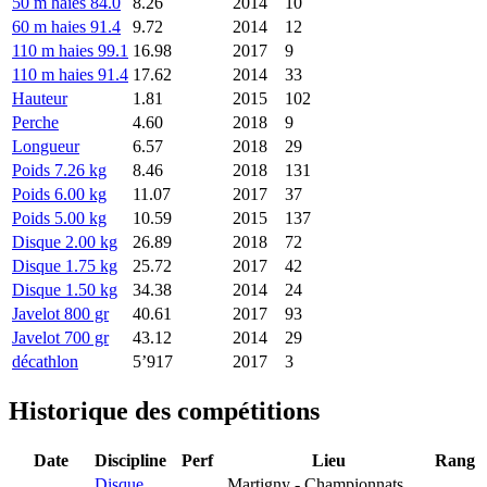
50 m haies 84.0
8.26
2014
10
60 m haies 91.4
9.72
2014
12
110 m haies 99.1
16.98
2017
9
110 m haies 91.4
17.62
2014
33
Hauteur
1.81
2015
102
Perche
4.60
2018
9
Longueur
6.57
2018
29
Poids 7.26 kg
8.46
2018
131
Poids 6.00 kg
11.07
2017
37
Poids 5.00 kg
10.59
2015
137
Disque 2.00 kg
26.89
2018
72
Disque 1.75 kg
25.72
2017
42
Disque 1.50 kg
34.38
2014
24
Javelot 800 gr
40.61
2017
93
Javelot 700 gr
43.12
2014
29
décathlon
5’917
2017
3
Historique des compétitions
Date
Discipline
Perf
Lieu
Rang
Disque
Martigny
- Championnats