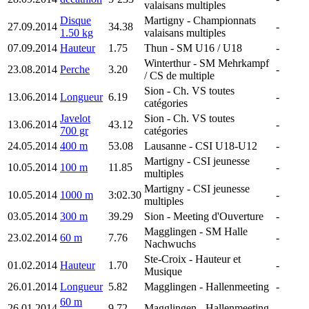
valaisans multiples
Disque
Martigny
- Championnats
27.09.2014
34.38
-
1.50 kg
valaisans multiples
07.09.2014
Hauteur
1.75
Thun
- SM U16 / U18
-
Winterthur
- SM Mehrkampf
23.08.2014
Perche
3.20
-
/ CS de multiple
Sion
- Ch. VS toutes
13.06.2014
Longueur
6.19
-
catégories
Javelot
Sion
- Ch. VS toutes
13.06.2014
43.12
-
700 gr
catégories
24.05.2014
400 m
53.08
Lausanne
- CSI U18-U12
-
Martigny
- CSI jeunesse
10.05.2014
100 m
11.85
-
multiples
Martigny
- CSI jeunesse
10.05.2014
1000 m
3:02.30
-
multiples
03.05.2014
300 m
39.29
Sion
- Meeting d'Ouverture
-
Magglingen
- SM Halle
23.02.2014
60 m
7.76
-
Nachwuchs
Ste-Croix
- Hauteur et
01.02.2014
Hauteur
1.70
-
Musique
26.01.2014
Longueur
5.82
Magglingen
- Hallenmeeting
-
60 m
26.01.2014
9.72
Magglingen
- Hallenmeeting
-