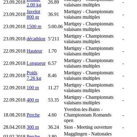
23.09.2018
26.89
-
2.00 kg
valaisans multiples
Javelot
Martigny
- Championnats
23.09.2018
36.91
-
800 gr
valaisans multiples
Martigny
- Championnats
23.09.2018
1500 m
5:00.06
-
valaisans multiples
Martigny
- Championnats
23.09.2018
décathlon
5’211
-
valaisans multiples
Martigny
- Championnats
22.09.2018
Hauteur
1.70
-
valaisans multiples
Martigny
- Championnats
22.09.2018
Longueur
6.57
-
valaisans multiples
Poids
Martigny
- Championnats
22.09.2018
8.46
-
7.26 kg
valaisans multiples
Martigny
- Championnats
22.09.2018
100 m
11.27
-
valaisans multiples
Martigny
- Championnats
22.09.2018
400 m
53.35
-
valaisans multiples
Yverdon-les-Bains
-
18.08.2018
Perche
4.60
Championnats Romands
-
open
28.04.2018
300 m
36.24
Sion
- Meeting ouverture
-
Magglingen
- Nationales
03.02.2018
Perche
3.80
-