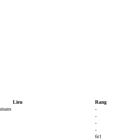
Lieu
Rang
aisans
-
-
-
-
6r1