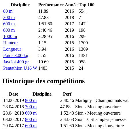
Discipline
Performance
Année
Top 100
80 m
11.89
2016
554
300 m
47.88
2018
71
600 m
1:51.60
2017
147
800 m
2:40.46
2019
198
1000 m
3:28.95
2016
299
Hauteur
1.15
2015
1709
Longueur
3.94
2016
1369
Poids 3.00 kg
5.55
2016
1381
Javelot 400 gr
10.69
2015
958
Pentathlon U16 W
1483
2015
24
Historique des compétitions
Date
Discipline
Perf
14.06.2019
800 m
2:40.46
Martigny
- Championnats val
28.04.2018
300 m
47.88
Sion
- Meeting ouverture
28.04.2018
600 m
1:52.43
Sion
- Meeting ouverture
03.06.2017
800 m
2:43.63
Sion
- CSI simples jeunesse
29.04.2017
600 m
1:51.60
Sion
- Meeting d'ouverture