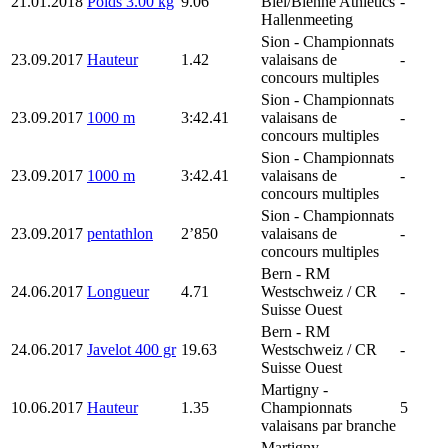
21.01.2018
Poids 3.00 kg
9.06
Biel/Bienne Athletics
-
Hallenmeeting
Sion
- Championnats
23.09.2017
Hauteur
1.42
valaisans de
-
concours multiples
Sion
- Championnats
23.09.2017
1000 m
3:42.41
valaisans de
-
concours multiples
Sion
- Championnats
23.09.2017
1000 m
3:42.41
valaisans de
-
concours multiples
Sion
- Championnats
23.09.2017
pentathlon
2’850
valaisans de
-
concours multiples
Bern
- RM
24.06.2017
Longueur
4.71
Westschweiz / CR
-
Suisse Ouest
Bern
- RM
24.06.2017
Javelot 400 gr
19.63
Westschweiz / CR
-
Suisse Ouest
Martigny
-
10.06.2017
Hauteur
1.35
Championnats
5
valaisans par branche
Martigny
-