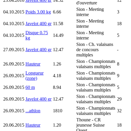
23.04.2016
Javelot 400 gr
14.52
12
d'ouverture
Sion
- Meeting
04.10.2015
Poids 3.00 kg
6.66
3
interne
Sion
- Meeting
04.10.2015
Javelot 400 gr
11.58
18
interne
Disque 0.75
Sion
- Meeting
04.10.2015
14.49
5
kg
interne
Sion
- Ch. valaisans
27.09.2015
Javelot 400 gr
12.47
de concours
-
multiples
Sion
- Championnats
26.09.2015
Hauteur
1.26
8
valaisans multiples
Longueur
Sion
- Championnats
26.09.2015
4.18
9
(zone)
valaisans multiples
Sion
- Championnats
26.09.2015
60 m
8.94
5
valaisans multiples
Sion
- Championnats
26.09.2015
Javelot 400 gr
12.47
29
valaisans multiples
Sion
- Championnats
26.09.2015
...athlon
1810
32
valaisans multiples
Thoune
- CR
20.06.2015
Hauteur
1.20
jeunesse Suisse
18
Ouest