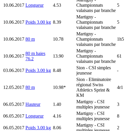
10.06.2017
Longueur
4.53
Championnats
5
valaisans par branche
Martigny
-
10.06.2017
Poids 3.00 kg
8.39
Championnats
5
valaisans par branche
Martigny
-
10.06.2017
80 m
10.78
Championnats
1h5
valaisans par branche
Martigny
-
80 m haies
10.06.2017
13.90
Championnats
61
76.2
valaisans par branche
Sion
- CSI simples
03.06.2017
Poids 3.00 kg
8.48
-
jeunesse
Sion
- Eliminatoire
régional Swiss
12.05.2017
80 m
10.98*
4r1
Athletics Sprint &
KM
Martigny
- CSI
06.05.2017
Hauteur
1.40
3
multiples jeunesse
Martigny
- CSI
06.05.2017
Longueur
4.16
8
multiples jeunesse
Martigny
- CSI
06.05.2017
Poids 3.00 kg
8.06
2
multiples jeunesse