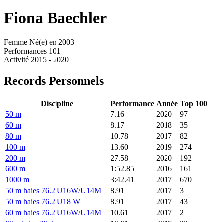
Fiona
Baechler
Femme
Né(e) en 2003
Performances
101
Activité
2015 - 2020
Records Personnels
Discipline
Performance
Année
Top 100
50 m
7.16
2020
97
60 m
8.17
2018
35
80 m
10.78
2017
82
100 m
13.60
2019
274
200 m
27.58
2020
192
600 m
1:52.85
2016
161
1000 m
3:42.41
2017
670
50 m haies 76.2 U16W/U14M
8.91
2017
3
50 m haies 76.2 U18 W
8.91
2017
43
60 m haies 76.2 U16W/U14M
10.61
2017
2