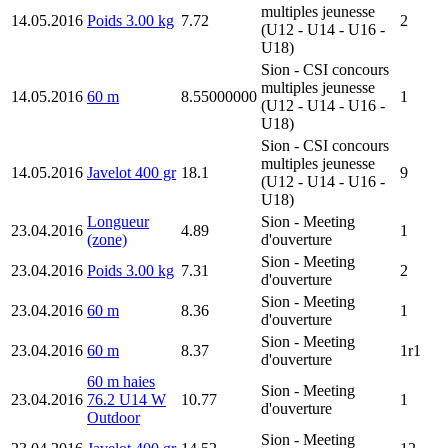
multiples jeunesse
14.05.2016
Poids 3.00 kg
7.72
2
(U12 - U14 - U16 -
U18)
Sion
- CSI concours
multiples jeunesse
14.05.2016
60 m
8.55000000
1
(U12 - U14 - U16 -
U18)
Sion
- CSI concours
multiples jeunesse
14.05.2016
Javelot 400 gr
18.1
9
(U12 - U14 - U16 -
U18)
Longueur
Sion
- Meeting
23.04.2016
4.89
1
(zone)
d'ouverture
Sion
- Meeting
23.04.2016
Poids 3.00 kg
7.31
2
d'ouverture
Sion
- Meeting
23.04.2016
60 m
8.36
1
d'ouverture
Sion
- Meeting
23.04.2016
60 m
8.37
1r1
d'ouverture
60 m haies
Sion
- Meeting
23.04.2016
76.2 U14 W
10.77
1
d'ouverture
Outdoor
Sion
- Meeting