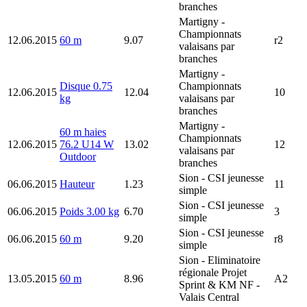
branches
Martigny
-
Championnats
12.06.2015
60 m
9.07
r2
valaisans par
branches
Martigny
-
Disque 0.75
Championnats
12.06.2015
12.04
10
kg
valaisans par
branches
Martigny
-
60 m haies
Championnats
12.06.2015
76.2 U14 W
13.02
12
valaisans par
Outdoor
branches
Sion
- CSI jeunesse
06.06.2015
Hauteur
1.23
11
simple
Sion
- CSI jeunesse
06.06.2015
Poids 3.00 kg
6.70
3
simple
Sion
- CSI jeunesse
06.06.2015
60 m
9.20
r8
simple
Sion
- Eliminatoire
régionale Projet
13.05.2015
60 m
8.96
A2
Sprint & KM NF -
Valais Central