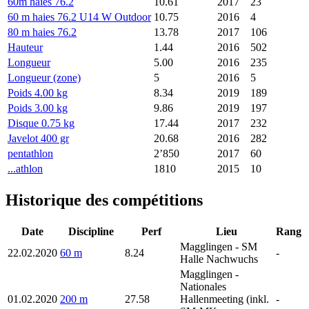
60m haies 76.2
10.61
2017
23
60 m haies 76.2 U14 W Outdoor
10.75
2016
4
80 m haies 76.2
13.78
2017
106
Hauteur
1.44
2016
502
Longueur
5.00
2016
235
Longueur (zone)
5
2016
5
Poids 4.00 kg
8.34
2019
189
Poids 3.00 kg
9.86
2019
197
Disque 0.75 kg
17.44
2017
232
Javelot 400 gr
20.68
2016
282
pentathlon
2’850
2017
60
...athlon
1810
2015
10
Historique des compétitions
Date
Discipline
Perf
Lieu
Rang
Magglingen
- SM
22.02.2020
60 m
8.24
-
Halle Nachwuchs
Magglingen
-
Nationales
01.02.2020
200 m
27.58
Hallenmeeting (inkl.
-