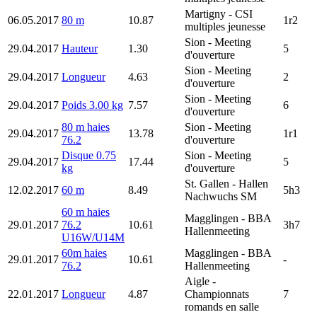
Martigny
- CSI
06.05.2017
80 m
10.87
1r2
multiples jeunesse
Sion
- Meeting
29.04.2017
Hauteur
1.30
5
d'ouverture
Sion
- Meeting
29.04.2017
Longueur
4.63
2
d'ouverture
Sion
- Meeting
29.04.2017
Poids 3.00 kg
7.57
6
d'ouverture
80 m haies
Sion
- Meeting
29.04.2017
13.78
1r1
76.2
d'ouverture
Disque 0.75
Sion
- Meeting
29.04.2017
17.44
5
kg
d'ouverture
St. Gallen
- Hallen
12.02.2017
60 m
8.49
5h3
Nachwuchs SM
60 m haies
Magglingen
- BBA
29.01.2017
76.2
10.61
3h7
Hallenmeeting
U16W/U14M
60m haies
Magglingen
- BBA
29.01.2017
10.61
-
76.2
Hallenmeeting
Aigle
-
22.01.2017
Longueur
4.87
Championnats
7
romands en salle