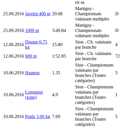
en sa
Martigny
-
25.09.2016
Javelot 400 gr
20.68
Championnats
D
valaisans multiples
Martigny
-
25.09.2016
1000 m
3:49.84
Championnats
D
valaisans multiples
Disque 0.75
Sion
- Ch. valaisans
12.06.2016
15.80
4
kg
par branche
Sion
- Ch. valaisans
12.06.2016
600 m
1:52.85
72
par branche
Sion
- Championnats
valaisans par
10.06.2016
Hauteur
1.35
5
branches (Toutes
catégories)
Sion
- Championnats
Longueur
valaisans par
10.06.2016
4.9
1
(zone)
branches (Toutes
catégories)
Sion
- Championnats
valaisans par
10.06.2016
Poids 3.00 kg
7.69
5
branches (Toutes
catégories)