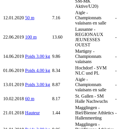
SM-MK
Aktive/U20)
Aigle
-
12.01.2020
50 m
7.16
Championnats
-
valaisans en salle
Lausanne
-
REGIONAUX
22.06.2019
100 m
13.60
-
JEUNESSES
OUEST
Martigny
-
14.06.2019
Poids 3.00 kg
9.86
Championnats
-
valaisans
Hochdorf
- SVM
01.06.2019
Poids 4.00 kg
8.34
-
NLC und PL
Aigle
-
13.01.2019
Poids 3.00 kg
8.87
Championnats
-
valaisans en salle
St. Gallen
- SM
10.02.2018
60 m
8.17
-
Halle Nachwuchs
Magglingen
-
21.01.2018
Hauteur
1.44
Biel/Bienne Athletics
-
Hallenmeeting
Magglingen
-