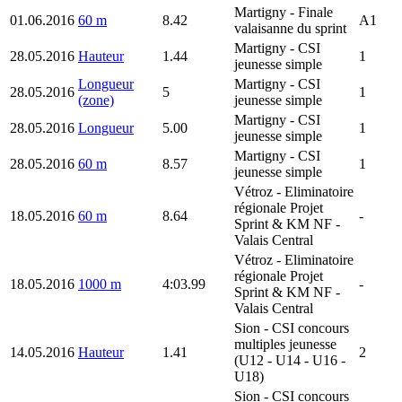
Martigny
- Finale
01.06.2016
60 m
8.42
A1
valaisanne du sprint
Martigny
- CSI
28.05.2016
Hauteur
1.44
1
jeunesse simple
Longueur
Martigny
- CSI
28.05.2016
5
1
(zone)
jeunesse simple
Martigny
- CSI
28.05.2016
Longueur
5.00
1
jeunesse simple
Martigny
- CSI
28.05.2016
60 m
8.57
1
jeunesse simple
Vétroz
- Eliminatoire
régionale Projet
18.05.2016
60 m
8.64
-
Sprint & KM NF -
Valais Central
Vétroz
- Eliminatoire
régionale Projet
18.05.2016
1000 m
4:03.99
-
Sprint & KM NF -
Valais Central
Sion
- CSI concours
multiples jeunesse
14.05.2016
Hauteur
1.41
2
(U12 - U14 - U16 -
U18)
Sion
- CSI concours