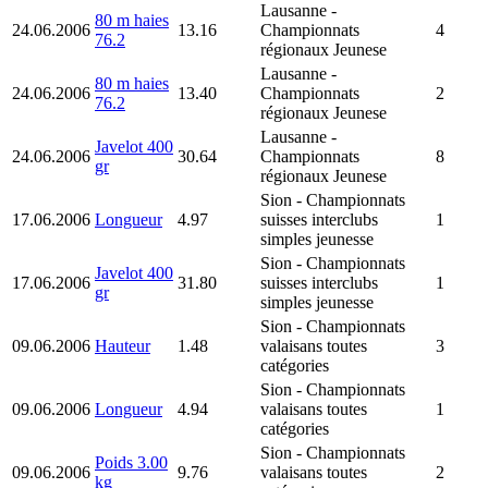
Lausanne
-
80 m haies
24.06.2006
13.16
Championnats
4
76.2
régionaux Jeunese
Lausanne
-
80 m haies
24.06.2006
13.40
Championnats
2
76.2
régionaux Jeunese
Lausanne
-
Javelot 400
24.06.2006
30.64
Championnats
8
gr
régionaux Jeunese
Sion
- Championnats
17.06.2006
Longueur
4.97
suisses interclubs
1
simples jeunesse
Sion
- Championnats
Javelot 400
17.06.2006
31.80
suisses interclubs
1
gr
simples jeunesse
Sion
- Championnats
09.06.2006
Hauteur
1.48
valaisans toutes
3
catégories
Sion
- Championnats
09.06.2006
Longueur
4.94
valaisans toutes
1
catégories
Sion
- Championnats
Poids 3.00
09.06.2006
9.76
valaisans toutes
2
kg