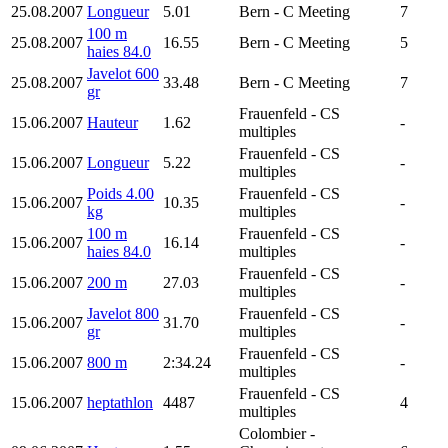
25.08.2007
Longueur
5.01
Bern
- C Meeting
7
100 m
25.08.2007
16.55
Bern
- C Meeting
5
haies 84.0
Javelot 600
25.08.2007
33.48
Bern
- C Meeting
7
gr
Frauenfeld
- CS
15.06.2007
Hauteur
1.62
-
multiples
Frauenfeld
- CS
15.06.2007
Longueur
5.22
-
multiples
Poids 4.00
Frauenfeld
- CS
15.06.2007
10.35
-
kg
multiples
100 m
Frauenfeld
- CS
15.06.2007
16.14
-
haies 84.0
multiples
Frauenfeld
- CS
15.06.2007
200 m
27.03
-
multiples
Javelot 800
Frauenfeld
- CS
15.06.2007
31.70
-
gr
multiples
Frauenfeld
- CS
15.06.2007
800 m
2:34.24
-
multiples
Frauenfeld
- CS
15.06.2007
heptathlon
4487
4
multiples
Colombier
-