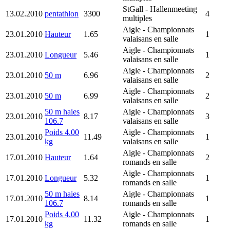
StGall
- Hallenmeeting
13.02.2010
pentathlon
3300
4
multiples
Aigle
- Championnats
23.01.2010
Hauteur
1.65
1
valaisans en salle
Aigle
- Championnats
23.01.2010
Longueur
5.46
1
valaisans en salle
Aigle
- Championnats
23.01.2010
50 m
6.96
2
valaisans en salle
Aigle
- Championnats
23.01.2010
50 m
6.99
2
valaisans en salle
50 m haies
Aigle
- Championnats
23.01.2010
8.17
3
106.7
valaisans en salle
Poids 4.00
Aigle
- Championnats
23.01.2010
11.49
1
kg
valaisans en salle
Aigle
- Championnats
17.01.2010
Hauteur
1.64
2
romands en salle
Aigle
- Championnats
17.01.2010
Longueur
5.32
1
romands en salle
50 m haies
Aigle
- Championnats
17.01.2010
8.14
1
106.7
romands en salle
Poids 4.00
Aigle
- Championnats
17.01.2010
11.32
1
kg
romands en salle