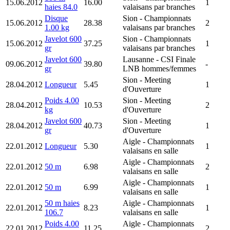
15.06.2012
16.00
1
haies 84.0
valaisans par branches
Disque
Sion
- Championnats
15.06.2012
28.38
2
1.00 kg
valaisans par branches
Javelot 600
Sion
- Championnats
15.06.2012
37.25
1
gr
valaisans par branches
Javelot 600
Lausanne
- CSI Finale
09.06.2012
39.80
-
gr
LNB hommes/femmes
Sion
- Meeting
28.04.2012
Longueur
5.45
1
d'Ouverture
Poids 4.00
Sion
- Meeting
28.04.2012
10.53
2
kg
d'Ouverture
Javelot 600
Sion
- Meeting
28.04.2012
40.73
1
gr
d'Ouverture
Aigle
- Championnats
22.01.2012
Longueur
5.30
1
valaisans en salle
Aigle
- Championnats
22.01.2012
50 m
6.98
2
valaisans en salle
Aigle
- Championnats
22.01.2012
50 m
6.99
1
valaisans en salle
50 m haies
Aigle
- Championnats
22.01.2012
8.23
1
106.7
valaisans en salle
Poids 4.00
Aigle
- Championnats
22.01.2012
11.25
2