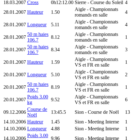
18.03.2007
Cross
0h12:12.00
Sierre
- Course du Soleil
4
Aigle
- Championnats
28.01.2007
Hauteur
1.50
4
romands en salle
Aigle
- Championnats
28.01.2007
Longueur
5.11
4
romands en salle
50 m haies
Aigle
- Championnats
28.01.2007
8.12
1
106.7
romands en salle
50 m haies
Aigle
- Championnats
28.01.2007
8.34
3
106.7
romands en salle
Aigle
- Championnats
20.01.2007
Hauteur
1.59
1
VS et FR en salle
Aigle
- Championnats
20.01.2007
Longueur
5.10
2
VS et FR en salle
50 m haies
Aigle
- Championnats
20.01.2007
8.19
1
106.7
VS et FR en salle
Poids 3.00
Aigle
- Championnats
20.01.2007
9.52
6
kg
VS et FR en salle
Course de
09.12.2006
13:45.5
Sion
- Course de Noël
13
Noël
14.10.2006
Hauteur
1.45
Sion
- Meeting Interne
1
14.10.2006
Longueur
4.88
Sion
- Meeting Interne
1
Poids 3.00
14.10.2006
9.96
Sion
- Meeting Interne
1