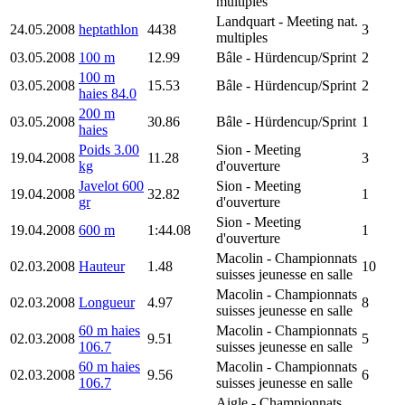
multiples
Landquart
- Meeting nat.
24.05.2008
heptathlon
4438
3
multiples
03.05.2008
100 m
12.99
Bâle
- Hürdencup/Sprint
2
100 m
03.05.2008
15.53
Bâle
- Hürdencup/Sprint
2
haies 84.0
200 m
03.05.2008
30.86
Bâle
- Hürdencup/Sprint
1
haies
Poids 3.00
Sion
- Meeting
19.04.2008
11.28
3
kg
d'ouverture
Javelot 600
Sion
- Meeting
19.04.2008
32.82
1
gr
d'ouverture
Sion
- Meeting
19.04.2008
600 m
1:44.08
1
d'ouverture
Macolin
- Championnats
02.03.2008
Hauteur
1.48
10
suisses jeunesse en salle
Macolin
- Championnats
02.03.2008
Longueur
4.97
8
suisses jeunesse en salle
60 m haies
Macolin
- Championnats
02.03.2008
9.51
5
106.7
suisses jeunesse en salle
60 m haies
Macolin
- Championnats
02.03.2008
9.56
6
106.7
suisses jeunesse en salle
Aigle
- Championnats