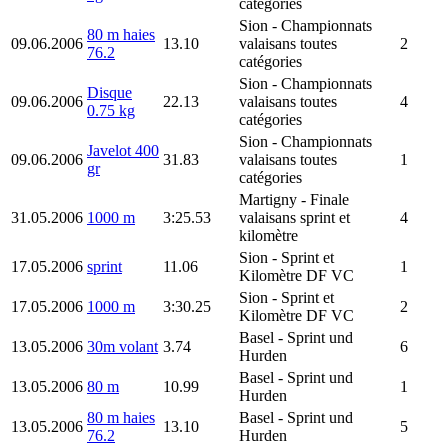
catégories
Sion
- Championnats
80 m haies
09.06.2006
13.10
valaisans toutes
2
76.2
catégories
Sion
- Championnats
Disque
09.06.2006
22.13
valaisans toutes
4
0.75 kg
catégories
Sion
- Championnats
Javelot 400
09.06.2006
31.83
valaisans toutes
1
gr
catégories
Martigny
- Finale
31.05.2006
1000 m
3:25.53
valaisans sprint et
4
kilomètre
Sion
- Sprint et
17.05.2006
sprint
11.06
1
Kilomètre DF VC
Sion
- Sprint et
17.05.2006
1000 m
3:30.25
2
Kilomètre DF VC
Basel
- Sprint und
13.05.2006
30m volant
3.74
6
Hurden
Basel
- Sprint und
13.05.2006
80 m
10.99
1
Hurden
80 m haies
Basel
- Sprint und
13.05.2006
13.10
5
76.2
Hurden