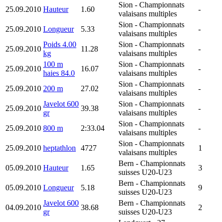
Sion
- Championnats
25.09.2010
Hauteur
1.60
-
valaisans multiples
Sion
- Championnats
25.09.2010
Longueur
5.33
-
valaisans multiples
Poids 4.00
Sion
- Championnats
25.09.2010
11.28
-
kg
valaisans multiples
100 m
Sion
- Championnats
25.09.2010
16.07
-
haies 84.0
valaisans multiples
Sion
- Championnats
25.09.2010
200 m
27.02
-
valaisans multiples
Javelot 600
Sion
- Championnats
25.09.2010
39.38
-
gr
valaisans multiples
Sion
- Championnats
25.09.2010
800 m
2:33.04
-
valaisans multiples
Sion
- Championnats
25.09.2010
heptathlon
4727
1
valaisans multiples
Bern
- Championnats
05.09.2010
Hauteur
1.65
3
suisses U20-U23
Bern
- Championnats
05.09.2010
Longueur
5.18
9
suisses U20-U23
Javelot 600
Bern
- Championnats
04.09.2010
38.68
2
gr
suisses U20-U23