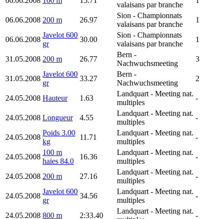
06.06.2008
100 m
15.71
1
valaisans par branche
Sion
- Championnats
06.06.2008
200 m
26.97
1
valaisans par branche
Javelot 600
Sion
- Championnats
06.06.2008
30.00
1
gr
valaisans par branche
Bern
-
31.05.2008
200 m
26.77
3
Nachwuchsmeeting
Javelot 600
Bern
-
31.05.2008
33.27
2
gr
Nachwuchsmeeting
Landquart
- Meeting nat.
24.05.2008
Hauteur
1.63
-
multiples
Landquart
- Meeting nat.
24.05.2008
Longueur
4.55
-
multiples
Poids 3.00
Landquart
- Meeting nat.
24.05.2008
11.71
-
kg
multiples
100 m
Landquart
- Meeting nat.
24.05.2008
16.36
-
haies 84.0
multiples
Landquart
- Meeting nat.
24.05.2008
200 m
27.16
-
multiples
Javelot 600
Landquart
- Meeting nat.
24.05.2008
34.56
-
gr
multiples
Landquart
- Meeting nat.
24.05.2008
800 m
2:33.40
-