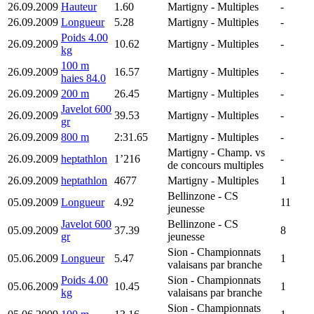
26.09.2009
Hauteur
1.60
Martigny
- Multiples
-
26.09.2009
Longueur
5.28
Martigny
- Multiples
-
Poids 4.00
26.09.2009
10.62
Martigny
- Multiples
-
kg
100 m
26.09.2009
16.57
Martigny
- Multiples
-
haies 84.0
26.09.2009
200 m
26.45
Martigny
- Multiples
-
Javelot 600
26.09.2009
39.53
Martigny
- Multiples
-
gr
26.09.2009
800 m
2:31.65
Martigny
- Multiples
-
Martigny
- Champ. vs
26.09.2009
heptathlon
1’216
-
de concours multiples
26.09.2009
heptathlon
4677
Martigny
- Multiples
1
Bellinzone
- CS
05.09.2009
Longueur
4.92
11
jeunesse
Javelot 600
Bellinzone
- CS
05.09.2009
37.39
8
gr
jeunesse
Sion
- Championnats
05.06.2009
Longueur
5.47
1
valaisans par branche
Poids 4.00
Sion
- Championnats
05.06.2009
10.45
1
kg
valaisans par branche
Sion
- Championnats