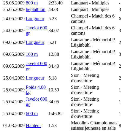
25.05.2009
800 m
2:33.40
Lanquart
- Multiples
-
25.05.2009
heptathlon
4438
Lanquart
- Multiples
3
Champel
- Match des 6
24.05.2009
Longueur
5.23
6
cantons
Javelot 600
Champel
- Match des 6
24.05.2009
34.07
3
gr
cantons
Lausanne
- Mémorial P.
09.05.2009
Longueur
5.21
2
Lüginbühl
Lausanne
- Mémorial P.
09.05.2009
100 m
12.88
3
Lüginbühl
Javelot 600
Lausanne
- Mémorial P.
09.05.2009
34.40
2
gr
Lüginbühl
Sion
- Meeting
25.04.2009
Longueur
5.18
2
d'ouverture
Poids 4.00
Sion
- Meeting
25.04.2009
10.59
1
kg
d'ouverture
Javelot 600
Sion
- Meeting
25.04.2009
34.05
1
gr
d'ouverture
Sion
- Meeting
25.04.2009
600 m
1:46.82
1
d'ouverture
Macolin
- Championnats
01.03.2009
Hauteur
1.53
8
suisses jeunesse en salle