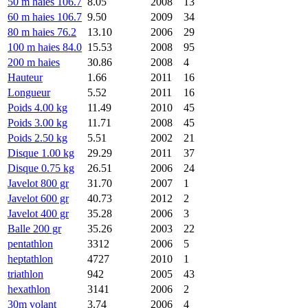
50 m haies 106.7
8.05
2008
13
60 m haies 106.7
9.50
2009
34
80 m haies 76.2
13.10
2006
29
100 m haies 84.0
15.53
2008
95
200 m haies
30.86
2008
4
Hauteur
1.66
2011
16
Longueur
5.52
2011
16
Poids 4.00 kg
11.49
2010
45
Poids 3.00 kg
11.71
2008
45
Poids 2.50 kg
5.51
2002
21
Disque 1.00 kg
29.29
2011
37
Disque 0.75 kg
26.51
2006
24
Javelot 800 gr
31.70
2007
1
Javelot 600 gr
40.73
2012
2
Javelot 400 gr
35.28
2006
3
Balle 200 gr
35.26
2003
22
pentathlon
3312
2006
5
heptathlon
4727
2010
1
triathlon
942
2005
43
hexathlon
3141
2006
2
30m volant
3.74
2006
4