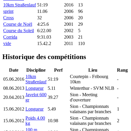
10km Straßenlauf
51:19
2016
13
sprint
11.06
2006
96
Cross
32
2006
20
Course de Noël
4:25.6
2001
29
Course du Soleil
6:22.00
2002
5
Corrida
9:31.03
2003
21
vide
15.42.2
2011
110
Historique des compétitions
Date
Discipline
Perf
Lieu
Rang
10km
Courtepin
- Fribourg
05.06.2016
51:19
-
Straßenlauf
10km
08.06.2013
Longueur
5.11
Winterthur
- SVM NLB
-
Javelot 600
Sion
- Meeting
20.04.2013
39.27
-
gr
d'ouverture
Sion
- Championnats
15.06.2012
Longueur
5.49
1
valaisans par branches
Poids 4.00
Sion
- Championnats
15.06.2012
10.98
2
kg
valaisans par branches
100 m
Sion
- Championnats