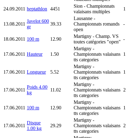
Sion
- Championnats
24.09.2011
heptathlon
4451
1
valaisans multiples
Lausanne
-
Javelot 600
13.08.2011
39.33
Championnats romands
-
gr
open
Martigny
- Champ. VS
18.06.2011
100 m
12.90
-
toutes catégories "open"
Martigny
-
17.06.2011
Hauteur
1.50
Championnats valaisans
1
tts categories
Martigny
-
17.06.2011
Longueur
5.52
Championnats valaisans
1
tts categories
Martigny
-
Poids 4.00
17.06.2011
11.02
Championnats valaisans
2
kg
tts categories
Martigny
-
17.06.2011
100 m
12.90
Championnats valaisans
1
tts categories
Martigny
-
Disque
17.06.2011
29.29
Championnats valaisans
2
1.00 kg
tts categories
Martigny
-