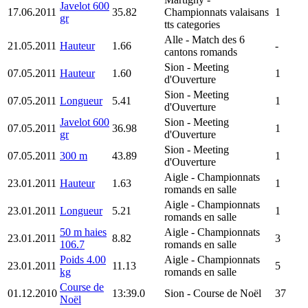
Javelot 600
17.06.2011
35.82
Championnats valaisans
1
gr
tts categories
Alle
- Match des 6
21.05.2011
Hauteur
1.66
-
cantons romands
Sion
- Meeting
07.05.2011
Hauteur
1.60
1
d'Ouverture
Sion
- Meeting
07.05.2011
Longueur
5.41
1
d'Ouverture
Javelot 600
Sion
- Meeting
07.05.2011
36.98
1
gr
d'Ouverture
Sion
- Meeting
07.05.2011
300 m
43.89
1
d'Ouverture
Aigle
- Championnats
23.01.2011
Hauteur
1.63
1
romands en salle
Aigle
- Championnats
23.01.2011
Longueur
5.21
1
romands en salle
50 m haies
Aigle
- Championnats
23.01.2011
8.82
3
106.7
romands en salle
Poids 4.00
Aigle
- Championnats
23.01.2011
11.13
5
kg
romands en salle
Course de
01.12.2010
13:39.0
Sion
- Course de Noël
37
Noël