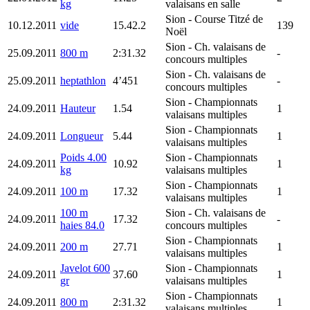
kg
valaisans en salle
Sion
- Course Titzé de
10.12.2011
vide
15.42.2
139
Noël
Sion
- Ch. valaisans de
25.09.2011
800 m
2:31.32
-
concours multiples
Sion
- Ch. valaisans de
25.09.2011
heptathlon
4’451
-
concours multiples
Sion
- Championnats
24.09.2011
Hauteur
1.54
1
valaisans multiples
Sion
- Championnats
24.09.2011
Longueur
5.44
1
valaisans multiples
Poids 4.00
Sion
- Championnats
24.09.2011
10.92
1
kg
valaisans multiples
Sion
- Championnats
24.09.2011
100 m
17.32
1
valaisans multiples
100 m
Sion
- Ch. valaisans de
24.09.2011
17.32
-
haies 84.0
concours multiples
Sion
- Championnats
24.09.2011
200 m
27.71
1
valaisans multiples
Javelot 600
Sion
- Championnats
24.09.2011
37.60
1
gr
valaisans multiples
Sion
- Championnats
24.09.2011
800 m
2:31.32
1
valaisans multiples