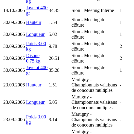
kg
Javelot 400
14.10.2006
34.35
Sion
- Meeting Interne
1
gr
Sion
- Meeting de
30.09.2006
Hauteur
1.54
1
clôture
Sion
- Meeting de
30.09.2006
Longueur
5.02
1
clôture
Poids 3.00
Sion
- Meeting de
30.09.2006
9.78
2
kg
clôture
Disque
Sion
- Meeting de
30.09.2006
26.51
2
0.75 kg
clôture
Javelot 400
Sion
- Meeting de
30.09.2006
35.28
1
gr
clôture
Martigny
-
23.09.2006
Hauteur
1.51
Championnats valaisans
-
de concours multiples
Martigny
-
23.09.2006
Longueur
5.05
Championnats valaisans
-
de concours multiples
Martigny
-
Poids 3.00
23.09.2006
9.14
Championnats valaisans
-
kg
de concours multiples
Martigny
-