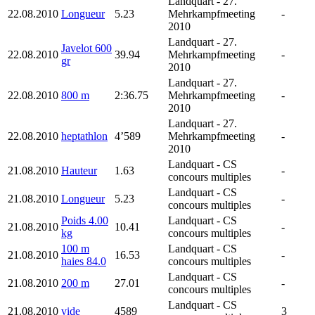
Landquart
- 27.
22.08.2010
Longueur
5.23
Mehrkampfmeeting
-
2010
Landquart
- 27.
Javelot 600
22.08.2010
39.94
Mehrkampfmeeting
-
gr
2010
Landquart
- 27.
22.08.2010
800 m
2:36.75
Mehrkampfmeeting
-
2010
Landquart
- 27.
22.08.2010
heptathlon
4’589
Mehrkampfmeeting
-
2010
Landquart
- CS
21.08.2010
Hauteur
1.63
-
concours multiples
Landquart
- CS
21.08.2010
Longueur
5.23
-
concours multiples
Poids 4.00
Landquart
- CS
21.08.2010
10.41
-
kg
concours multiples
100 m
Landquart
- CS
21.08.2010
16.53
-
haies 84.0
concours multiples
Landquart
- CS
21.08.2010
200 m
27.01
-
concours multiples
Landquart
- CS
21.08.2010
vide
4589
3