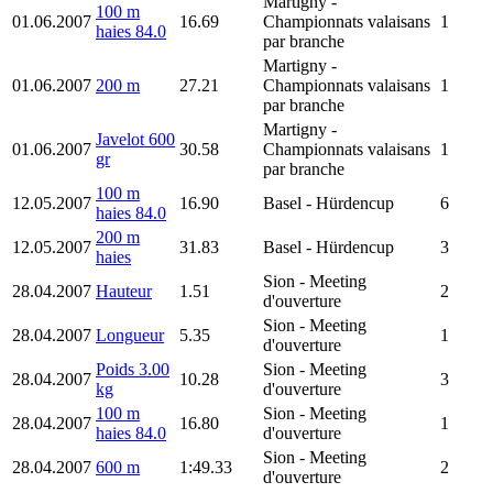
Martigny
-
100 m
01.06.2007
16.69
Championnats valaisans
1
haies 84.0
par branche
Martigny
-
01.06.2007
200 m
27.21
Championnats valaisans
1
par branche
Martigny
-
Javelot 600
01.06.2007
30.58
Championnats valaisans
1
gr
par branche
100 m
12.05.2007
16.90
Basel
- Hürdencup
6
haies 84.0
200 m
12.05.2007
31.83
Basel
- Hürdencup
3
haies
Sion
- Meeting
28.04.2007
Hauteur
1.51
2
d'ouverture
Sion
- Meeting
28.04.2007
Longueur
5.35
1
d'ouverture
Poids 3.00
Sion
- Meeting
28.04.2007
10.28
3
kg
d'ouverture
100 m
Sion
- Meeting
28.04.2007
16.80
1
haies 84.0
d'ouverture
Sion
- Meeting
28.04.2007
600 m
1:49.33
2
d'ouverture