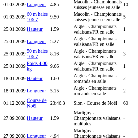
Macolin
- Championnats
01.03.2009
Longueur
4.85
10
suisses jeunesse en salle
60 m haies
Macolin
- Championnats
01.03.2009
9.50
5
106.7
suisses jeunesse en salle
Aigle
- Championnats
25.01.2009
Hauteur
1.59
1
valaisans/FR en salle
Aigle
- Championnats
25.01.2009
Longueur
5.27
1
valaisans/FR en salle
50 m haies
Aigle
- Championnats
25.01.2009
8.16
3
106.7
valaisans/FR en salle
Poids 4.00
Aigle
- Championnats
25.01.2009
9.66
1
kg
valaisans/FR en salle
Aigle
- Championnats
18.01.2009
Hauteur
1.60
2
romands en salle
Aigle
- Championnats
18.01.2009
Longueur
5.15
2
romands en salle
Course de
01.12.2008
23:46.3
Sion
- Course de Noël
60
Noël
Martigny
-
27.09.2008
Hauteur
1.59
Championnats valaisans
-
multiples
Martigny
-
27.09.2008
Longueur
4.94
Championnats valaisans
-