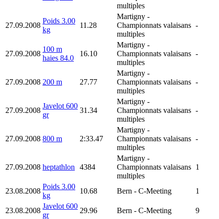
multiples
Martigny
-
Poids 3.00
27.09.2008
11.28
Championnats valaisans
-
kg
multiples
Martigny
-
100 m
27.09.2008
16.10
Championnats valaisans
-
haies 84.0
multiples
Martigny
-
27.09.2008
200 m
27.77
Championnats valaisans
-
multiples
Martigny
-
Javelot 600
27.09.2008
31.34
Championnats valaisans
-
gr
multiples
Martigny
-
27.09.2008
800 m
2:33.47
Championnats valaisans
-
multiples
Martigny
-
27.09.2008
heptathlon
4384
Championnats valaisans
1
multiples
Poids 3.00
23.08.2008
10.68
Bern
- C-Meeting
1
kg
Javelot 600
23.08.2008
29.96
Bern
- C-Meeting
9
gr