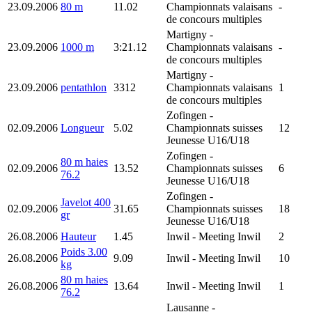
23.09.2006
80 m
11.02
Championnats valaisans
-
de concours multiples
Martigny
-
23.09.2006
1000 m
3:21.12
Championnats valaisans
-
de concours multiples
Martigny
-
23.09.2006
pentathlon
3312
Championnats valaisans
1
de concours multiples
Zofingen
-
02.09.2006
Longueur
5.02
Championnats suisses
12
Jeunesse U16/U18
Zofingen
-
80 m haies
02.09.2006
13.52
Championnats suisses
6
76.2
Jeunesse U16/U18
Zofingen
-
Javelot 400
02.09.2006
31.65
Championnats suisses
18
gr
Jeunesse U16/U18
26.08.2006
Hauteur
1.45
Inwil
- Meeting Inwil
2
Poids 3.00
26.08.2006
9.09
Inwil
- Meeting Inwil
10
kg
80 m haies
26.08.2006
13.64
Inwil
- Meeting Inwil
1
76.2
Lausanne
-