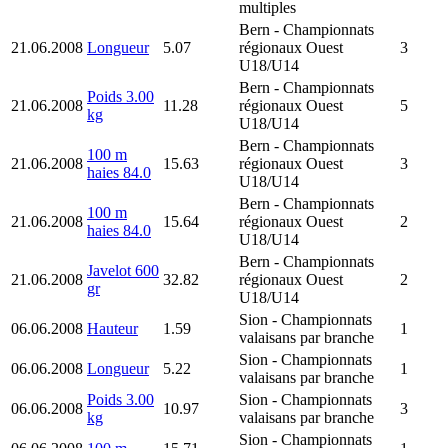
multiples
Bern
- Championnats
21.06.2008
Longueur
5.07
régionaux Ouest
3
U18/U14
Bern
- Championnats
Poids 3.00
21.06.2008
11.28
régionaux Ouest
5
kg
U18/U14
Bern
- Championnats
100 m
21.06.2008
15.63
régionaux Ouest
3
haies 84.0
U18/U14
Bern
- Championnats
100 m
21.06.2008
15.64
régionaux Ouest
2
haies 84.0
U18/U14
Bern
- Championnats
Javelot 600
21.06.2008
32.82
régionaux Ouest
2
gr
U18/U14
Sion
- Championnats
06.06.2008
Hauteur
1.59
1
valaisans par branche
Sion
- Championnats
06.06.2008
Longueur
5.22
1
valaisans par branche
Poids 3.00
Sion
- Championnats
06.06.2008
10.97
3
kg
valaisans par branche
Sion
- Championnats