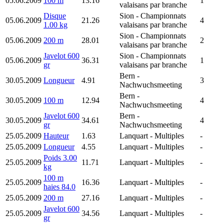
05.06.2009
100 m
13.16
1
valaisans par branche
Disque
Sion
- Championnats
05.06.2009
21.26
4
1.00 kg
valaisans par branche
Sion
- Championnats
05.06.2009
200 m
28.01
2
valaisans par branche
Javelot 600
Sion
- Championnats
05.06.2009
36.31
1
gr
valaisans par branche
Bern
-
30.05.2009
Longueur
4.91
3
Nachwuchsmeeting
Bern
-
30.05.2009
100 m
12.94
4
Nachwuchsmeeting
Javelot 600
Bern
-
30.05.2009
34.61
4
gr
Nachwuchsmeeting
25.05.2009
Hauteur
1.63
Lanquart
- Multiples
-
25.05.2009
Longueur
4.55
Lanquart
- Multiples
-
Poids 3.00
25.05.2009
11.71
Lanquart
- Multiples
-
kg
100 m
25.05.2009
16.36
Lanquart
- Multiples
-
haies 84.0
25.05.2009
200 m
27.16
Lanquart
- Multiples
-
Javelot 600
25.05.2009
34.56
Lanquart
- Multiples
-
gr