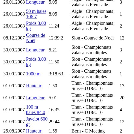
26.01.2008
Longueur
5.05
3
valaisans Fren salle
50 m haies
Aigle
- Championnats
26.01.2008
8.05
1
106.7
valaisans Fren salle
Poids 3.00
Aigle
- Championnats
26.01.2008
11.24
2
kg
valaisans Fren salle
Course de
08.12.2007
12:39.2
Sion
- Course de Noël
12
Noël
Sion
- Championnats
30.09.2007
Longueur
5.21
3
valaisans multiples
Poids 3.00
Sion
- Championnats
30.09.2007
11.50
2
kg
valaisans multiples
Sion
- Championnats
30.09.2007
1000 m
3:18.63
1
valaisans multiples
Thun
- Championnats
01.09.2007
Hauteur
1.50
13
Suisse U18/U16
Thun
- Championnats
01.09.2007
Longueur
5.01
20
Suisse U18/U16
100 m
Thun
- Championnats
01.09.2007
16.35
4
haies 84.0
Suisse U18/U16
Javelot 600
Thun
- Championnats
01.09.2007
29.44
12
gr
Suisse U18/U16
25.08.2007
Hauteur
1.55
Bern
- C Meeting
2