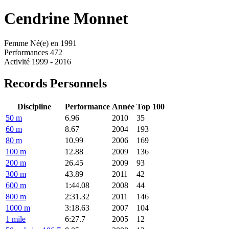
Cendrine
Monnet
Femme
Né(e) en 1991
Performances
472
Activité
1999 - 2016
Records Personnels
Discipline
Performance
Année
Top 100
50 m
6.96
2010
35
60 m
8.67
2004
193
80 m
10.99
2006
169
100 m
12.88
2009
136
200 m
26.45
2009
93
300 m
43.89
2011
42
600 m
1:44.08
2008
44
800 m
2:31.32
2011
146
1000 m
3:18.63
2007
104
1 mile
6:27.7
2005
12