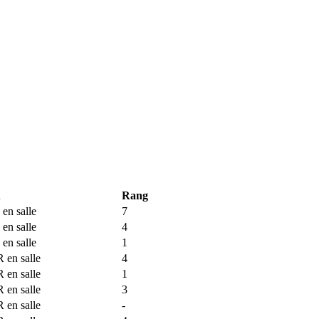
u
Rang
en salle
7
en salle
4
en salle
1
 en salle
4
 en salle
1
 en salle
3
 en salle
-