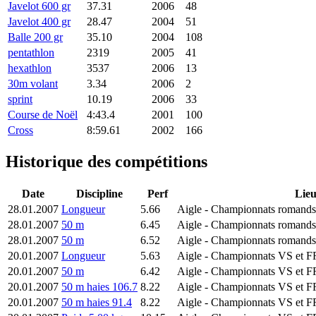
Javelot 600 gr
37.31
2006
48
Javelot 400 gr
28.47
2004
51
Balle 200 gr
35.10
2004
108
pentathlon
2319
2005
41
hexathlon
3537
2006
13
30m volant
3.34
2006
2
sprint
10.19
2006
33
Course de Noël
4:43.4
2001
100
Cross
8:59.61
2002
166
Historique des compétitions
Date
Discipline
Perf
Lie
28.01.2007
Longueur
5.66
Aigle
- Championnats romands 
28.01.2007
50 m
6.45
Aigle
- Championnats romands 
28.01.2007
50 m
6.52
Aigle
- Championnats romands 
20.01.2007
Longueur
5.63
Aigle
- Championnats VS et FR
20.01.2007
50 m
6.42
Aigle
- Championnats VS et FR
20.01.2007
50 m haies 106.7
8.22
Aigle
- Championnats VS et FR
20.01.2007
50 m haies 91.4
8.22
Aigle
- Championnats VS et FR