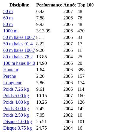
Discipline
Performance
Année
Top 100
50 m
6.42
2007
48
60 m
7.88
2006
76
80 m
9.93
2006
48
1000 m
3:13.99
2006
470
50 m haies 106.7
8.11
2006
33
50 m haies 91.4
8.22
2007
17
60 m haies 106.7
9.20
2006
11
80 m haies 76.2
13.85
2004
25
100 m haies 84.0
14.90
2006
20
Hauteur
1.64
2006
388
Perche
2.20
2005
157
Longueur
5.86
2006
174
Poids 7.26 kg
9.61
2006
114
Poids 5.00 kg
10.15
2007
160
Poids 4.00 kg
10.26
2006
126
Poids 3.00 kg
7.45
2004
142
Poids 2.50 kg
7.05
2002
10
Disque 1.00 kg
25.51
2006
101
Disque 0.75 kg
24.75
2004
16