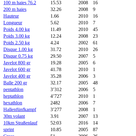
100 m haies 76.2
15.53
2008
16
200 m haies
32.26
2008
9
Hauteur
1.66
2010
16
Longueur
5.62
2010
7
Poids 4.00 kg
11.49
2010
45
Poids 3.00 kg
12.24
2008
23
Poids 2.50 kg
4.24
2002
61
Disque 1.00 kg
31.72
2010
26
Disque 0.75 kg
29.50
2007
5
Javelot 800 gr
19.28
2005
6
Javelot 600 gr
41.78
2010
1
Javelot 400 gr
35.28
2006
3
Balle 200 gr
32.17
2005
48
pentathlon
3’312
2006
5
heptathlon
4’727
2010
1
hexathlon
2482
2006
7
Hallenfünfkampf
3’277
2008
1
30m volant
3.91
2007
13
10km Straßenlauf
52:03
2016
14
sprint
10.85
2005
87