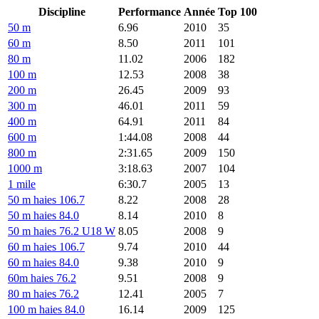
Discipline
Performance
Année
Top 100
50 m
6.96
2010
35
60 m
8.50
2011
101
80 m
11.02
2006
182
100 m
12.53
2008
38
200 m
26.45
2009
93
300 m
46.01
2011
59
400 m
64.91
2011
84
600 m
1:44.08
2008
44
800 m
2:31.65
2009
150
1000 m
3:18.63
2007
104
1 mile
6:30.7
2005
13
50 m haies 106.7
8.22
2008
28
50 m haies 84.0
8.14
2010
8
50 m haies 76.2 U18 W
8.05
2008
9
60 m haies 106.7
9.74
2010
44
60 m haies 84.0
9.38
2010
9
60m haies 76.2
9.51
2008
9
80 m haies 76.2
12.41
2005
7
100 m haies 84.0
16.14
2009
125