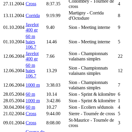
Collombey
- Tournée de
27.11.2004
Cross
8:37.35
4
cross
Martigny
- Corrida
13.11.2004
Corrida
9:19.99
8
d'Octodure
Javelot
01.10.2004
9.40
Sion
- Meeting interne
9
400 gr
60 m
01.10.2004
haies
14.46
Sion
- Meeting interne
5
106.7
Javelot
Sion
- Championnats
12.06.2004
7.66
22
400 gr
valaisans simples
60 m
Sion
- Championnats
12.06.2004
haies
13.29
12
valaisans simples
106.7
Sion
- Championnats
12.06.2004
1000 m
3:38.03
7
valaisans simples
28.05.2004
60 m
10.14
Sion
- Sprint & kilomètre
6
28.05.2004
1000 m
3:42.86
Sion
- Sprint & kilomètre
1
30.04.2004
60 m
10.27
Sion
- Ecoliers sédunois
4
21.02.2004
Cross
9:44.00
Sierre
- Tournée de cross
5
St-Maurice
- Tournée de
09.01.2004
Cross
8:08.00
3
cross
Course de