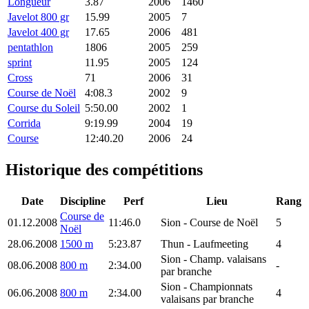
Longueur
3.87
2006
1460
Javelot 800 gr
15.99
2005
7
Javelot 400 gr
17.65
2006
481
pentathlon
1806
2005
259
sprint
11.95
2005
124
Cross
71
2006
31
Course de Noël
4:08.3
2002
9
Course du Soleil
5:50.00
2002
1
Corrida
9:19.99
2004
19
Course
12:40.20
2006
24
Historique des compétitions
Date
Discipline
Perf
Lieu
Rang
Course de
01.12.2008
11:46.0
Sion
- Course de Noël
5
Noël
28.06.2008
1500 m
5:23.87
Thun
- Laufmeeting
4
Sion
- Champ. valaisans
08.06.2008
800 m
2:34.00
-
par branche
Sion
- Championnats
06.06.2008
800 m
2:34.00
4
valaisans par branche