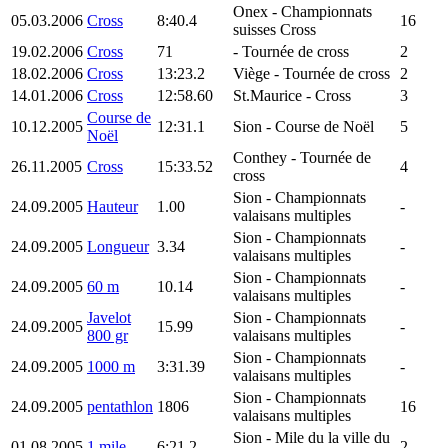
Onex
- Championnats
05.03.2006
Cross
8:40.4
16
suisses Cross
19.02.2006
Cross
71
- Tournée de cross
2
18.02.2006
Cross
13:23.2
Viège
- Tournée de cross
2
14.01.2006
Cross
12:58.60
St.Maurice
- Cross
3
Course de
10.12.2005
12:31.1
Sion
- Course de Noël
5
Noël
Conthey
- Tournée de
26.11.2005
Cross
15:33.52
4
cross
Sion
- Championnats
24.09.2005
Hauteur
1.00
-
valaisans multiples
Sion
- Championnats
24.09.2005
Longueur
3.34
-
valaisans multiples
Sion
- Championnats
24.09.2005
60 m
10.14
-
valaisans multiples
Javelot
Sion
- Championnats
24.09.2005
15.99
-
800 gr
valaisans multiples
Sion
- Championnats
24.09.2005
1000 m
3:31.39
-
valaisans multiples
Sion
- Championnats
24.09.2005
pentathlon
1806
16
valaisans multiples
Sion
- Mile du la ville du
01.08.2005
1 mile
6:21.2
2