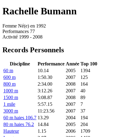
Rachelle
Bumann
Femme
Né(e) en 1992
Performances
77
Activité
1999 - 2008
Records Personnels
Discipline
Performance
Année
Top 100
60 m
10.14
2005
1394
600 m
1:50.30
2007
125
800 m
2:34.00
2008
164
1000 m
3:12.26
2007
40
1500 m
5:08.87
2008
89
1 mile
5:57.15
2007
7
3000 m
11:23.56
2007
37
60 m haies 106.7
13.29
2004
194
80 m haies 76.2
14.84
2005
204
Hauteur
1.15
2006
1709