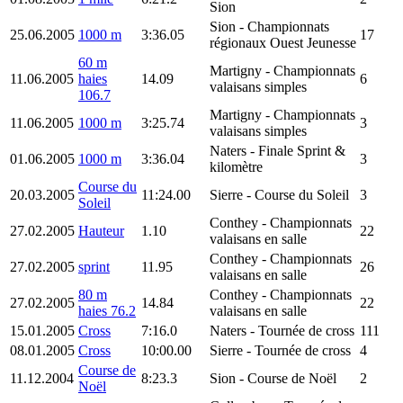
Sion
Sion
- Championnats
25.06.2005
1000 m
3:36.05
17
régionaux Ouest Jeunesse
60 m
Martigny
- Championnats
11.06.2005
haies
14.09
6
valaisans simples
106.7
Martigny
- Championnats
11.06.2005
1000 m
3:25.74
3
valaisans simples
Naters
- Finale Sprint &
01.06.2005
1000 m
3:36.04
3
kilomètre
Course du
20.03.2005
11:24.00
Sierre
- Course du Soleil
3
Soleil
Conthey
- Championnats
27.02.2005
Hauteur
1.10
22
valaisans en salle
Conthey
- Championnats
27.02.2005
sprint
11.95
26
valaisans en salle
80 m
Conthey
- Championnats
27.02.2005
14.84
22
haies 76.2
valaisans en salle
15.01.2005
Cross
7:16.0
Naters
- Tournée de cross
111
08.01.2005
Cross
10:00.00
Sierre
- Tournée de cross
4
Course de
11.12.2004
8:23.3
Sion
- Course de Noël
2
Noël