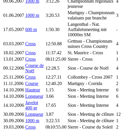
09.06.2007
1000 m
3:12.26
Championnats régionaux
4
jeunesse
Martigny
- Championnats
01.06.2007
1000 m
3:20.53
3
valaisans par branche
Langenthal
- Nat.
17.05.2007
600 m
1:50.30
Auffahrtsmeeting mit
-
10000m SM
Gettnau
- Championnats
03.03.2007
Cross
12:50.88
4
suisses Cross Country
18.02.2007
Cross
11:37.42
St. Maurice
- Cross
1
13.01.2007
Cross
0h11:25.00
Sierre
- Cross
1
Course de
09.12.2006
12:28.5
Sion
- Course de Noël
4
Noël
25.11.2006
Cross
12:27.11
Collombey
- Cross 2007
1
11.11.2006
Course
12:40.20
Martigny
- Corrida
2
14.10.2006
Hauteur
1.15
Sion
- Meeting Interne
6
14.10.2006
Longueur
3.66
Sion
- Meeting Interne
6
Javelot
14.10.2006
17.65
Sion
- Meeting Interne
4
400 gr
30.09.2006
Longueur
3.87
Sion
- Meeting de clôture
12
30.09.2006
1000 m
3:22.53
Sion
- Meeting de clôture
1
19.03.2006
Cross
0h10:55.00
Sierre
- Course du Soleil
2