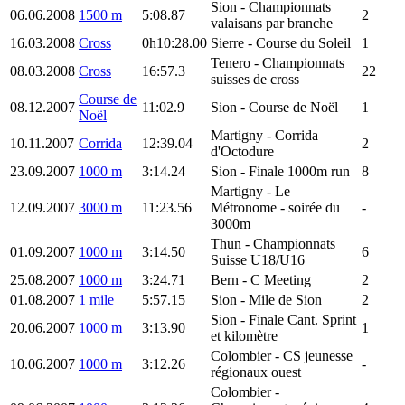
Sion
- Championnats
06.06.2008
1500 m
5:08.87
2
valaisans par branche
16.03.2008
Cross
0h10:28.00
Sierre
- Course du Soleil
1
Tenero
- Championnats
08.03.2008
Cross
16:57.3
22
suisses de cross
Course de
08.12.2007
11:02.9
Sion
- Course de Noël
1
Noël
Martigny
- Corrida
10.11.2007
Corrida
12:39.04
2
d'Octodure
23.09.2007
1000 m
3:14.24
Sion
- Finale 1000m run
8
Martigny
- Le
12.09.2007
3000 m
11:23.56
Métronome - soirée du
-
3000m
Thun
- Championnats
01.09.2007
1000 m
3:14.50
6
Suisse U18/U16
25.08.2007
1000 m
3:24.71
Bern
- C Meeting
2
01.08.2007
1 mile
5:57.15
Sion
- Mile de Sion
2
Sion
- Finale Cant. Sprint
20.06.2007
1000 m
3:13.90
1
et kilomètre
Colombier
- CS jeunesse
10.06.2007
1000 m
3:12.26
-
régionaux ouest
Colombier
-