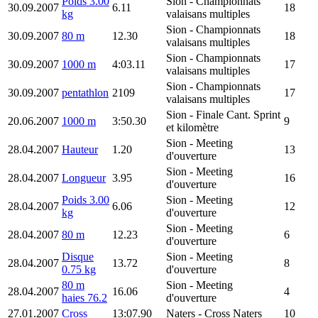
Poids 3.00
Sion
- Championnats
30.09.2007
6.11
18
kg
valaisans multiples
Sion
- Championnats
30.09.2007
80 m
12.30
18
valaisans multiples
Sion
- Championnats
30.09.2007
1000 m
4:03.11
17
valaisans multiples
Sion
- Championnats
30.09.2007
pentathlon
2109
17
valaisans multiples
Sion
- Finale Cant. Sprint
20.06.2007
1000 m
3:50.30
9
et kilomètre
Sion
- Meeting
28.04.2007
Hauteur
1.20
13
d'ouverture
Sion
- Meeting
28.04.2007
Longueur
3.95
16
d'ouverture
Poids 3.00
Sion
- Meeting
28.04.2007
6.06
12
kg
d'ouverture
Sion
- Meeting
28.04.2007
80 m
12.23
6
d'ouverture
Disque
Sion
- Meeting
28.04.2007
13.72
8
0.75 kg
d'ouverture
80 m
Sion
- Meeting
28.04.2007
16.06
4
haies 76.2
d'ouverture
27.01.2007
Cross
13:07.90
Naters
- Cross Naters
10