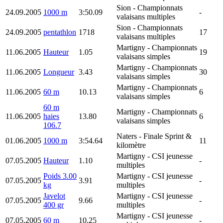
Sion
- Championnats
24.09.2005
1000 m
3:50.09
-
valaisans multiples
Sion
- Championnats
24.09.2005
pentathlon
1718
17
valaisans multiples
Martigny
- Championnats
11.06.2005
Hauteur
1.05
19
valaisans simples
Martigny
- Championnats
11.06.2005
Longueur
3.43
30
valaisans simples
Martigny
- Championnats
11.06.2005
60 m
10.13
6
valaisans simples
60 m
Martigny
- Championnats
11.06.2005
haies
13.80
6
valaisans simples
106.7
Naters
- Finale Sprint &
01.06.2005
1000 m
3:54.64
11
kilomètre
Martigny
- CSI jeunesse
07.05.2005
Hauteur
1.10
-
multiples
Poids 3.00
Martigny
- CSI jeunesse
07.05.2005
3.91
-
kg
multiples
Javelot
Martigny
- CSI jeunesse
07.05.2005
9.66
-
400 gr
multiples
Martigny
- CSI jeunesse
07.05.2005
60 m
10.25
-