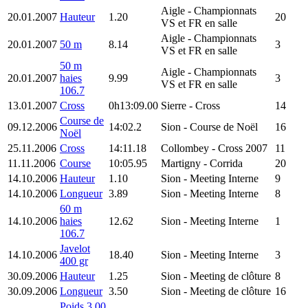
Aigle
- Championnats
20.01.2007
Hauteur
1.20
20
VS et FR en salle
Aigle
- Championnats
20.01.2007
50 m
8.14
3
VS et FR en salle
50 m
Aigle
- Championnats
20.01.2007
haies
9.99
3
VS et FR en salle
106.7
13.01.2007
Cross
0h13:09.00
Sierre
- Cross
14
Course de
09.12.2006
14:02.2
Sion
- Course de Noël
16
Noël
25.11.2006
Cross
14:11.18
Collombey
- Cross 2007
11
11.11.2006
Course
10:05.95
Martigny
- Corrida
20
14.10.2006
Hauteur
1.10
Sion
- Meeting Interne
9
14.10.2006
Longueur
3.89
Sion
- Meeting Interne
8
60 m
14.10.2006
haies
12.62
Sion
- Meeting Interne
1
106.7
Javelot
14.10.2006
18.40
Sion
- Meeting Interne
3
400 gr
30.09.2006
Hauteur
1.25
Sion
- Meeting de clôture
8
30.09.2006
Longueur
3.50
Sion
- Meeting de clôture
16
Poids 3.00