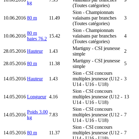
kg
(Toutes catégories)
Sion
- Championnats
10.06.2016
80 m
11.49
valaisans par branches
3
(Toutes catégories)
Sion
- Championnats
80 m
10.06.2016
15.42
valaisans par branches
4
haies 76.2
(Toutes catégories)
Martigny
- CSI jeunesse
28.05.2016
Hauteur
1.43
2
simple
Martigny
- CSI jeunesse
28.05.2016
80 m
11.38
5
simple
Sion
- CSI concours
14.05.2016
Hauteur
1.43
multiples jeunesse (U12 -
3
U14 - U16 - U18)
Sion
- CSI concours
14.05.2016
Longueur
4.16
multiples jeunesse (U12 -
13
U14 - U16 - U18)
Sion
- CSI concours
Poids 3.00
14.05.2016
7.83
multiples jeunesse (U12 -
7
kg
U14 - U16 - U18)
Sion
- CSI concours
14.05.2016
80 m
11.37
multiples jeunesse (U12 -
7
U14 - U16 - U18)