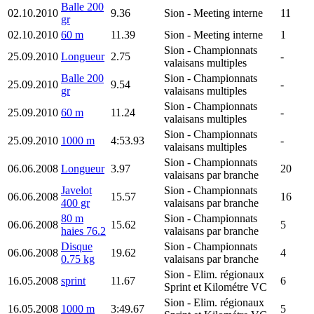
Balle 200
02.10.2010
9.36
Sion
- Meeting interne
11
gr
02.10.2010
60 m
11.39
Sion
- Meeting interne
1
Sion
- Championnats
25.09.2010
Longueur
2.75
-
valaisans multiples
Balle 200
Sion
- Championnats
25.09.2010
9.54
-
gr
valaisans multiples
Sion
- Championnats
25.09.2010
60 m
11.24
-
valaisans multiples
Sion
- Championnats
25.09.2010
1000 m
4:53.93
-
valaisans multiples
Sion
- Championnats
06.06.2008
Longueur
3.97
20
valaisans par branche
Javelot
Sion
- Championnats
06.06.2008
15.57
16
400 gr
valaisans par branche
80 m
Sion
- Championnats
06.06.2008
15.62
5
haies 76.2
valaisans par branche
Disque
Sion
- Championnats
06.06.2008
19.62
4
0.75 kg
valaisans par branche
Sion
- Elim. régionaux
16.05.2008
sprint
11.67
6
Sprint et Kilométre VC
Sion
- Elim. régionaux
16.05.2008
1000 m
3:49.67
5