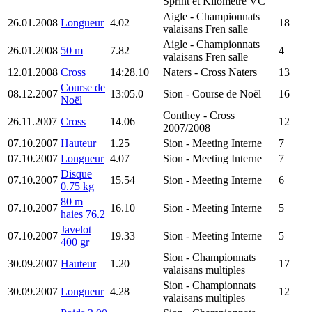
Sprint et Kilométre VC
Aigle
- Championnats
26.01.2008
Longueur
4.02
18
valaisans Fren salle
Aigle
- Championnats
26.01.2008
50 m
7.82
4
valaisans Fren salle
12.01.2008
Cross
14:28.10
Naters
- Cross Naters
13
Course de
08.12.2007
13:05.0
Sion
- Course de Noël
16
Noël
Conthey
- Cross
26.11.2007
Cross
14.06
12
2007/2008
07.10.2007
Hauteur
1.25
Sion
- Meeting Interne
7
07.10.2007
Longueur
4.07
Sion
- Meeting Interne
7
Disque
07.10.2007
15.54
Sion
- Meeting Interne
6
0.75 kg
80 m
07.10.2007
16.10
Sion
- Meeting Interne
5
haies 76.2
Javelot
07.10.2007
19.33
Sion
- Meeting Interne
5
400 gr
Sion
- Championnats
30.09.2007
Hauteur
1.20
17
valaisans multiples
Sion
- Championnats
30.09.2007
Longueur
4.28
12
valaisans multiples