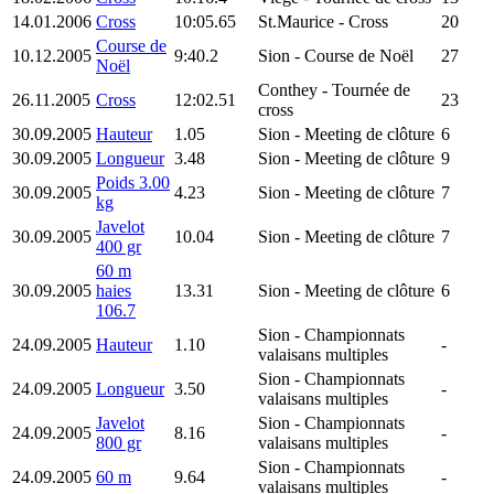
14.01.2006
Cross
10:05.65
St.Maurice
- Cross
20
Course de
10.12.2005
9:40.2
Sion
- Course de Noël
27
Noël
Conthey
- Tournée de
26.11.2005
Cross
12:02.51
23
cross
30.09.2005
Hauteur
1.05
Sion
- Meeting de clôture
6
30.09.2005
Longueur
3.48
Sion
- Meeting de clôture
9
Poids 3.00
30.09.2005
4.23
Sion
- Meeting de clôture
7
kg
Javelot
30.09.2005
10.04
Sion
- Meeting de clôture
7
400 gr
60 m
30.09.2005
haies
13.31
Sion
- Meeting de clôture
6
106.7
Sion
- Championnats
24.09.2005
Hauteur
1.10
-
valaisans multiples
Sion
- Championnats
24.09.2005
Longueur
3.50
-
valaisans multiples
Javelot
Sion
- Championnats
24.09.2005
8.16
-
800 gr
valaisans multiples
Sion
- Championnats
24.09.2005
60 m
9.64
-
valaisans multiples