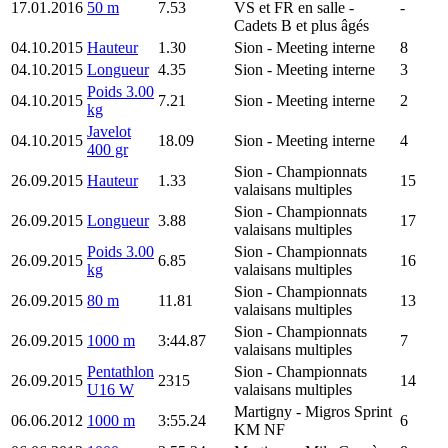
17.01.2016
50 m
7.53
VS et FR en salle -
-
Cadets B et plus âgés
04.10.2015
Hauteur
1.30
Sion
- Meeting interne
8
04.10.2015
Longueur
4.35
Sion
- Meeting interne
3
Poids 3.00
04.10.2015
7.21
Sion
- Meeting interne
2
kg
Javelot
04.10.2015
18.09
Sion
- Meeting interne
4
400 gr
Sion
- Championnats
26.09.2015
Hauteur
1.33
15
valaisans multiples
Sion
- Championnats
26.09.2015
Longueur
3.88
17
valaisans multiples
Poids 3.00
Sion
- Championnats
26.09.2015
6.85
16
kg
valaisans multiples
Sion
- Championnats
26.09.2015
80 m
11.81
13
valaisans multiples
Sion
- Championnats
26.09.2015
1000 m
3:44.87
7
valaisans multiples
Pentathlon
Sion
- Championnats
26.09.2015
2315
14
U16 W
valaisans multiples
Martigny
- Migros Sprint
06.06.2012
1000 m
3:55.24
6
KM NF