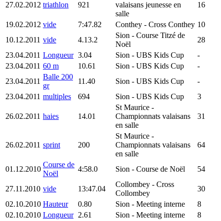
27.02.2012
triathlon
921
valaisans jeunesse en
16
salle
19.02.2012
vide
7:47.82
Conthey
- Cross Conthey
10
Sion
- Course Titzé de
10.12.2011
vide
4.13.2
28
Noël
23.04.2011
Longueur
3.04
Sion
- UBS Kids Cup
-
23.04.2011
60 m
10.61
Sion
- UBS Kids Cup
-
Balle 200
23.04.2011
11.40
Sion
- UBS Kids Cup
-
gr
23.04.2011
multiples
694
Sion
- UBS Kids Cup
3
St Maurice
-
26.02.2011
haies
14.01
Championnats valaisans
31
en salle
St Maurice
-
26.02.2011
sprint
200
Championnats valaisans
64
en salle
Course de
01.12.2010
4:58.0
Sion
- Course de Noël
54
Noël
Collombey
- Cross
27.11.2010
vide
13:47.04
30
Collombey
02.10.2010
Hauteur
0.80
Sion
- Meeting interne
8
02.10.2010
Longueur
2.61
Sion
- Meeting interne
8