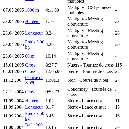
multiples
Martigny
- CSI jeunesse
07.05.2005
1000 m
4:11.60
-
multiples
Martigny
- Meeting
23.04.2005
Hauteur
1.10
23
d'ouverture
Martigny
- Meeting
23.04.2005
Longueur
3.24
28
d'ouverture
Poids 3.00
Martigny
- Meeting
23.04.2005
4.29
20
kg
d'ouverture
Martigny
- Meeting
23.04.2005
60 m
10.14
4
d'ouverture
15.01.2005
Cross
8:27.7
Naters
- Tournée de cross
115
08.01.2005
Cross
12:05.00
Sierre
- Tournée de cross
22
Course de
11.12.2004
10:01.3
Sion
- Course de Noël
27
Noël
Collombey
- Tournée de
27.11.2004
Cross
9:53.73
22
cross
11.09.2004
Hauteur
1.05
Sierre
- Lance et saut
11
11.09.2004
Longueur
3.17
Sierre
- Lance et saut
15
Poids 2.50
11.09.2004
3.45
Sierre
- Lance et saut
16
kg
Balle 200
11.09.2004
12.15
Sierre
- Lance et saut
20