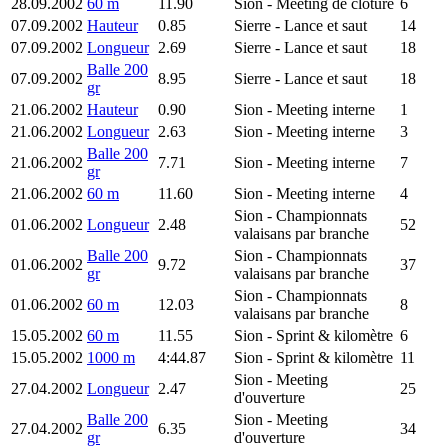
28.09.2002
60 m
11.90
Sion
- Meeting de clôture
6
07.09.2002
Hauteur
0.85
Sierre
- Lance et saut
14
07.09.2002
Longueur
2.69
Sierre
- Lance et saut
18
Balle 200
07.09.2002
8.95
Sierre
- Lance et saut
18
gr
21.06.2002
Hauteur
0.90
Sion
- Meeting interne
1
21.06.2002
Longueur
2.63
Sion
- Meeting interne
3
Balle 200
21.06.2002
7.71
Sion
- Meeting interne
7
gr
21.06.2002
60 m
11.60
Sion
- Meeting interne
4
Sion
- Championnats
01.06.2002
Longueur
2.48
52
valaisans par branche
Balle 200
Sion
- Championnats
01.06.2002
9.72
37
gr
valaisans par branche
Sion
- Championnats
01.06.2002
60 m
12.03
8
valaisans par branche
15.05.2002
60 m
11.55
Sion
- Sprint & kilomètre
6
15.05.2002
1000 m
4:44.87
Sion
- Sprint & kilomètre
11
Sion
- Meeting
27.04.2002
Longueur
2.47
25
d'ouverture
Balle 200
Sion
- Meeting
27.04.2002
6.35
34
gr
d'ouverture