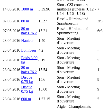
Sion
- CSI concours
14.05.2016
1000 m
3:39.96
multiples jeunesse (U12 -
7
U14 - U16 - U18)
Basel
- Hürden- und
07.05.2016
80 m
11.27
3r3
Sprintmeeting
80 m
Basel
- Hürden- und
07.05.2016
15.21
6r3
haies 76.2
Sprintmeeting
Sion
- Meeting
23.04.2016
Hauteur
1.40
-
d'ouverture
Sion
- Meeting
23.04.2016
Longueur
4.2
-
d'ouverture
Poids 3.00
Sion
- Meeting
23.04.2016
8.19
5
kg
d'ouverture
80 m
Sion
- Meeting
23.04.2016
15.54
11
haies 76.2
d'ouverture
Disque
Sion
- Meeting
23.04.2016
15.6
9
0.75 kg
d'ouverture
Disque
Sion
- Meeting
23.04.2016
15.60
9
0.75 kg
d'ouverture
Sion
- Meeting
23.04.2016
600 m
1:57.15
5
d'ouverture
Aigle
- Championnats