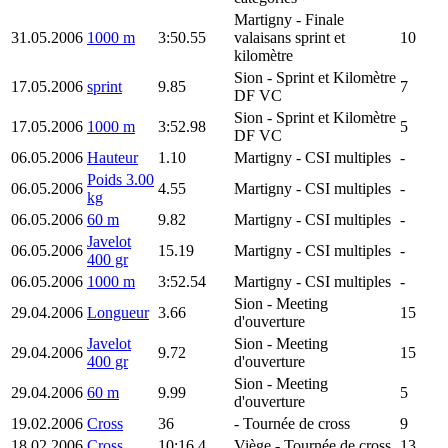
Martigny
- Finale
31.05.2006
1000 m
3:50.55
valaisans sprint et
10
kilomètre
Sion
- Sprint et Kilomètre
17.05.2006
sprint
9.85
7
DF VC
Sion
- Sprint et Kilomètre
17.05.2006
1000 m
3:52.98
5
DF VC
06.05.2006
Hauteur
1.10
Martigny
- CSI multiples
-
Poids 3.00
06.05.2006
4.55
Martigny
- CSI multiples
-
kg
06.05.2006
60 m
9.82
Martigny
- CSI multiples
-
Javelot
06.05.2006
15.19
Martigny
- CSI multiples
-
400 gr
06.05.2006
1000 m
3:52.54
Martigny
- CSI multiples
-
Sion
- Meeting
29.04.2006
Longueur
3.66
15
d'ouverture
Javelot
Sion
- Meeting
29.04.2006
9.72
15
400 gr
d'ouverture
Sion
- Meeting
29.04.2006
60 m
9.99
5
d'ouverture
19.02.2006
Cross
36
- Tournée de cross
9
18.02.2006
Cross
10:16.4
Viège
- Tournée de cross
13