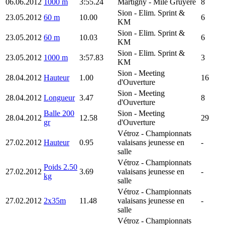
06.06.2012
1000 m
3:55.24
Martigny
- Mile Gruyère
8
Sion
- Elim. Sprint &
23.05.2012
60 m
10.00
6
KM
Sion
- Elim. Sprint &
23.05.2012
60 m
10.03
6
KM
Sion
- Elim. Sprint &
23.05.2012
1000 m
3:57.83
3
KM
Sion
- Meeting
28.04.2012
Hauteur
1.00
16
d'Ouverture
Sion
- Meeting
28.04.2012
Longueur
3.47
8
d'Ouverture
Balle 200
Sion
- Meeting
28.04.2012
12.58
29
gr
d'Ouverture
Vétroz
- Championnats
27.02.2012
Hauteur
0.95
valaisans jeunesse en
-
salle
Vétroz
- Championnats
Poids 2.50
27.02.2012
3.69
valaisans jeunesse en
-
kg
salle
Vétroz
- Championnats
27.02.2012
2x35m
11.48
valaisans jeunesse en
-
salle
Vétroz
- Championnats