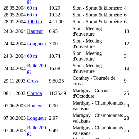
gr
28.05.2004
60 m
10.29
Sion
- Sprint & kilomètre
4
28.05.2004
60 m
10.32
Sion
- Sprint & kilomètre
6
28.05.2004
1000 m
4:11.00
Sion
- Sprint & kilomètre
6
Sion
- Meeting
24.04.2004
Hauteur
0.95
13
d'ouverture
Sion
- Meeting
24.04.2004
Longueur
3.00
12
d'ouverture
Sion
- Meeting
24.04.2004
60 m
10.74
3
d'ouverture
Balle 200
Sion
- Meeting
24.04.2004
16.68
14
gr
d'ouverture
Conthey
- Tournée de
29.11.2003
Cross
9:50.25
9
cross
Martigny
- Corrida
08.11.2003
Corrida
11:35.49
25
d'Octodure
Martigny
- Championnats
07.06.2003
Hauteur
0.90
20
valaisans
Martigny
- Championnats
07.06.2003
Longueur
2.97
28
valaisans
Balle 200
Martigny
- Championnats
07.06.2003
9.49
25
gr
valaisans