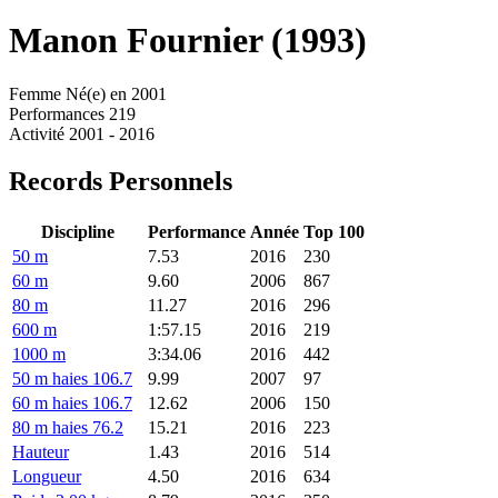
Manon
Fournier (1993)
Femme
Né(e) en 2001
Performances
219
Activité
2001 - 2016
Records Personnels
Discipline
Performance
Année
Top 100
50 m
7.53
2016
230
60 m
9.60
2006
867
80 m
11.27
2016
296
600 m
1:57.15
2016
219
1000 m
3:34.06
2016
442
50 m haies 106.7
9.99
2007
97
60 m haies 106.7
12.62
2006
150
80 m haies 76.2
15.21
2016
223
Hauteur
1.43
2016
514
Longueur
4.50
2016
634