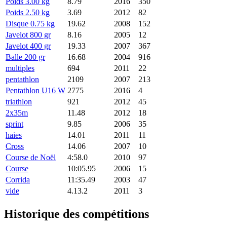
Poids 3.00 kg
8.79
2016
350
Poids 2.50 kg
3.69
2012
82
Disque 0.75 kg
19.62
2008
152
Javelot 800 gr
8.16
2005
12
Javelot 400 gr
19.33
2007
367
Balle 200 gr
16.68
2004
916
multiples
694
2011
22
pentathlon
2109
2007
213
Pentathlon U16 W
2775
2016
4
triathlon
921
2012
45
2x35m
11.48
2012
18
sprint
9.85
2006
35
haies
14.01
2011
11
Cross
14.06
2007
10
Course de Noël
4:58.0
2010
97
Course
10:05.95
2006
15
Corrida
11:35.49
2003
47
vide
4.13.2
2011
3
Historique des compétitions