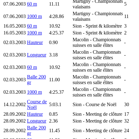
Martigny
- Championnats
07.06.2003
60 m
11.11
5
valaisans
Martigny
- Championnats
07.06.2003
1000 m
4:28.86
11
valaisans
16.05.2003
60 m
10.92
Sion
- Sprint & kilomètre
3
16.05.2003
1000 m
4:25.37
Sion
- Sprint & kilomètre
2
Macolin
- Championnats
02.03.2003
Hauteur
0.90
-
suisses en salle élites
Macolin
- Championnats
02.03.2003
Longueur
3.18
-
suisses en salle élites
Macolin
- Championnats
02.03.2003
60 m
10.92
-
suisses en salle élites
Balle 200
Macolin
- Championnats
02.03.2003
11.00
-
gr
suisses en salle élites
Macolin
- Championnats
02.03.2003
1000 m
4:25.37
-
suisses en salle élites
Course de
14.12.2002
5:03.1
Sion
- Course de Noël
30
Noël
28.09.2002
Hauteur
0.85
Sion
- Meeting de clôture
17
28.09.2002
Longueur
2.36
Sion
- Meeting de clôture
32
Balle 200
28.09.2002
11.45
Sion
- Meeting de clôture
24
gr