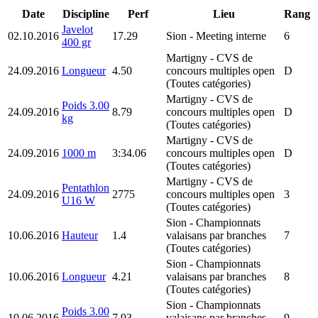
Date
Discipline
Perf
Lieu
Rang
Javelot
02.10.2016
17.29
Sion
- Meeting interne
6
400 gr
Martigny
- CVS de
24.09.2016
Longueur
4.50
concours multiples open
D
(Toutes catégories)
Martigny
- CVS de
Poids 3.00
24.09.2016
8.79
concours multiples open
D
kg
(Toutes catégories)
Martigny
- CVS de
24.09.2016
1000 m
3:34.06
concours multiples open
D
(Toutes catégories)
Martigny
- CVS de
Pentathlon
24.09.2016
2775
concours multiples open
3
U16 W
(Toutes catégories)
Sion
- Championnats
10.06.2016
Hauteur
1.4
valaisans par branches
7
(Toutes catégories)
Sion
- Championnats
10.06.2016
Longueur
4.21
valaisans par branches
8
(Toutes catégories)
Sion
- Championnats
Poids 3.00
10.06.2016
7.93
valaisans par branches
9