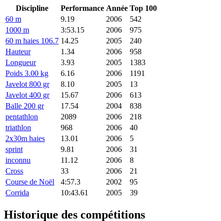
Discipline
Performance
Année
Top 100
60 m
9.19
2006
542
1000 m
3:53.15
2006
975
60 m haies 106.7
14.25
2005
240
Hauteur
1.34
2006
958
Longueur
3.93
2005
1383
Poids 3.00 kg
6.16
2006
1191
Javelot 800 gr
8.10
2005
13
Javelot 400 gr
15.67
2006
613
Balle 200 gr
17.54
2004
838
pentathlon
2089
2006
218
triathlon
968
2006
40
2x30m haies
13.01
2006
5
sprint
9.81
2006
31
inconnu
11.12
2006
8
Cross
33
2006
21
Course de Noël
4:57.3
2002
95
Corrida
10:43.61
2005
39
Historique des compétitions