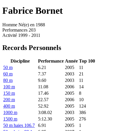
Fabrice
Bornet
Homme
Né(e) en 1988
Performances
203
Activité
1999 - 2011
Records Personnels
Discipline
Performance
Année
Top 100
50 m
6.21
2005
11
60 m
7.37
2003
21
80 m
9.60
2003
11
100 m
11.08
2006
14
150 m
17.46
2005
8
200 m
22.57
2006
10
400 m
52.92
2005
124
1000 m
3:08.02
2003
386
1500 m
5:12.30
2005
276
50 m haies 106.7
6.91
2005
1