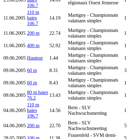
régionaux Ouest Jeunesse
106.7
110 m
Martigny
- Championnats
11.06.2005
haies
14.19
1
valaisans simples
106.7
Martigny
- Championnats
11.06.2005
200 m
22.74
1
valaisans simples
Martigny
- Championnats
11.06.2005
400 m
52.92
1
valaisans simples
Martigny
- Championnats
09.06.2005
Hauteur
1.44
1
valaisans simples
Martigny
- Championnats
09.06.2005
60 m
8.31
3
valaisans simples
Martigny
- Championnats
09.06.2005
60 m
8.43
1
valaisans simples
80 m haies
Martigny
- Championnats
09.06.2005
13.43
1
76.2
valaisans simples
110 m
Bern
- SLV
04.06.2005
haies
14.56
1
Nachwuchsmeeting
106.7
Bern
- SLV
04.06.2005
200 m
22.70
5
Nachwuchsmeeting
Frauenfeld
- SVM demi-
28.05.2005
100 m
11.38
5