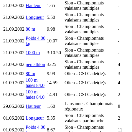
Sion
- Championnats
21.09.2002
Hauteur
1.65
-
valaisans multiples
Sion
- Championnats
21.09.2002
Longueur
5.50
-
valaisans multiples
Sion
- Championnats
21.09.2002
80 m
9.98
-
valaisans multiples
Poids 4.00
Sion
- Championnats
21.09.2002
10.07
-
kg
valaisans multiples
Sion
- Championnats
21.09.2002
1000 m
3:10.50
-
valaisans multiples
Sion
- Championnats
21.09.2002
pentathlon
3225
4
valaisans multiples
01.09.2002
80 m
9.99
Olten
- CSI Cadet(te)s
3
100 m
01.09.2002
14.59
Olten
- CSI Cadet(te)s
4
haies 84.0
100 m
01.09.2002
14.91
Olten
- CSI Cadet(te)s
2
haies 84.0
Lausanne
- Championnats
29.06.2002
Hauteur
1.60
8
régionaux
Sion
- Championnats
01.06.2002
Longueur
5.35
2
valaisans par branche
Poids 4.00
Sion
- Championnats
01.06.2002
8.67
11