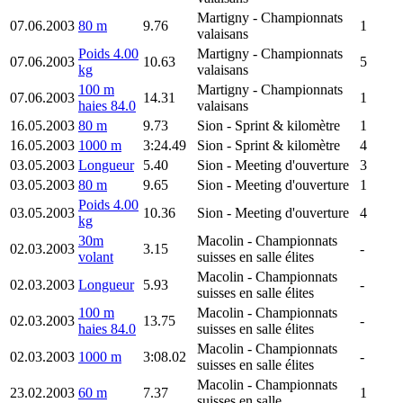
Martigny
- Championnats
07.06.2003
80 m
9.76
1
valaisans
Poids 4.00
Martigny
- Championnats
07.06.2003
10.63
5
kg
valaisans
100 m
Martigny
- Championnats
07.06.2003
14.31
1
haies 84.0
valaisans
16.05.2003
80 m
9.73
Sion
- Sprint & kilomètre
1
16.05.2003
1000 m
3:24.49
Sion
- Sprint & kilomètre
4
03.05.2003
Longueur
5.40
Sion
- Meeting d'ouverture
3
03.05.2003
80 m
9.65
Sion
- Meeting d'ouverture
1
Poids 4.00
03.05.2003
10.36
Sion
- Meeting d'ouverture
4
kg
30m
Macolin
- Championnats
02.03.2003
3.15
-
volant
suisses en salle élites
Macolin
- Championnats
02.03.2003
Longueur
5.93
-
suisses en salle élites
100 m
Macolin
- Championnats
02.03.2003
13.75
-
haies 84.0
suisses en salle élites
Macolin
- Championnats
02.03.2003
1000 m
3:08.02
-
suisses en salle élites
Macolin
- Championnats
23.02.2003
60 m
7.37
1
suisses en salle