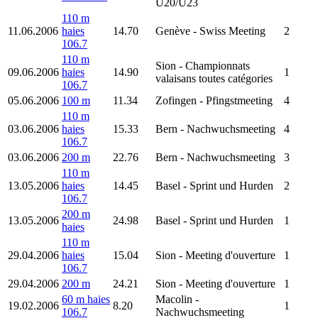
U20/U23
110 m
11.06.2006
haies
14.70
Genève
- Swiss Meeting
2
106.7
110 m
Sion
- Championnats
09.06.2006
haies
14.90
1
valaisans toutes catégories
106.7
05.06.2006
100 m
11.34
Zofingen
- Pfingstmeeting
4
110 m
03.06.2006
haies
15.33
Bern
- Nachwuchsmeeting
4
106.7
03.06.2006
200 m
22.76
Bern
- Nachwuchsmeeting
3
110 m
13.05.2006
haies
14.45
Basel
- Sprint und Hurden
2
106.7
200 m
13.05.2006
24.98
Basel
- Sprint und Hurden
1
haies
110 m
29.04.2006
haies
15.04
Sion
- Meeting d'ouverture
1
106.7
29.04.2006
200 m
24.21
Sion
- Meeting d'ouverture
1
60 m haies
Macolin
-
19.02.2006
8.20
1
106.7
Nachwuchsmeeting