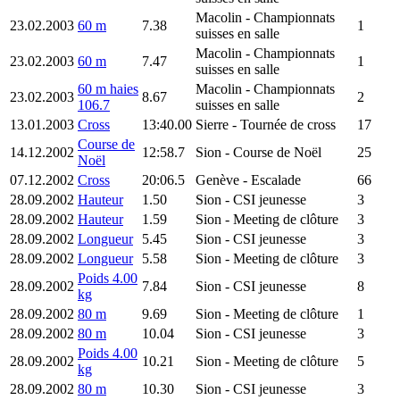
Macolin
- Championnats
23.02.2003
60 m
7.38
1
suisses en salle
Macolin
- Championnats
23.02.2003
60 m
7.47
1
suisses en salle
60 m haies
Macolin
- Championnats
23.02.2003
8.67
2
106.7
suisses en salle
13.01.2003
Cross
13:40.00
Sierre
- Tournée de cross
17
Course de
14.12.2002
12:58.7
Sion
- Course de Noël
25
Noël
07.12.2002
Cross
20:06.5
Genève
- Escalade
66
28.09.2002
Hauteur
1.50
Sion
- CSI jeunesse
3
28.09.2002
Hauteur
1.59
Sion
- Meeting de clôture
3
28.09.2002
Longueur
5.45
Sion
- CSI jeunesse
3
28.09.2002
Longueur
5.58
Sion
- Meeting de clôture
3
Poids 4.00
28.09.2002
7.84
Sion
- CSI jeunesse
8
kg
28.09.2002
80 m
9.69
Sion
- Meeting de clôture
1
28.09.2002
80 m
10.04
Sion
- CSI jeunesse
3
Poids 4.00
28.09.2002
10.21
Sion
- Meeting de clôture
5
kg
28.09.2002
80 m
10.30
Sion
- CSI jeunesse
3