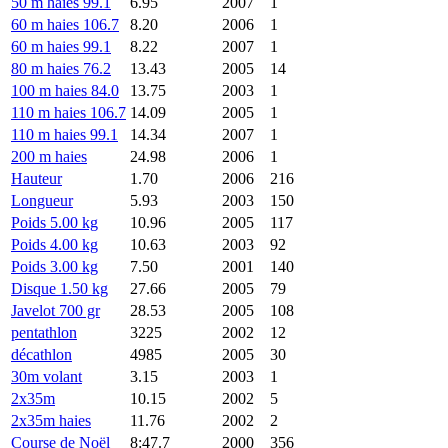
50 m haies 99.1
6.95
2007
1
60 m haies 106.7
8.20
2006
1
60 m haies 99.1
8.22
2007
1
80 m haies 76.2
13.43
2005
14
100 m haies 84.0
13.75
2003
1
110 m haies 106.7
14.09
2005
1
110 m haies 99.1
14.34
2007
1
200 m haies
24.98
2006
1
Hauteur
1.70
2006
216
Longueur
5.93
2003
150
Poids 5.00 kg
10.96
2005
117
Poids 4.00 kg
10.63
2003
92
Poids 3.00 kg
7.50
2001
140
Disque 1.50 kg
27.66
2005
79
Javelot 700 gr
28.53
2005
108
pentathlon
3225
2002
12
décathlon
4985
2005
30
30m volant
3.15
2003
1
2x35m
10.15
2002
5
2x35m haies
11.76
2002
2
Course de Noël
8:47.7
2000
356