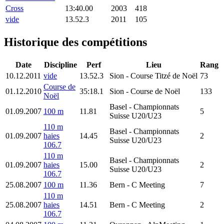
Cross
13:40.00
2003
418
vide
13.52.3
2011
105
Historique des compétitions
Date
Discipline
Perf
Lieu
Rang
10.12.2011
vide
13.52.3
Sion
- Course Titzé de Noël
73
Course de
01.12.2010
35:18.1
Sion
- Course de Noël
133
Noël
Basel
- Championnats
01.09.2007
100 m
11.81
5
Suisse U20/U23
110 m
Basel
- Championnats
01.09.2007
haies
14.45
2
Suisse U20/U23
106.7
110 m
Basel
- Championnats
01.09.2007
haies
15.00
2
Suisse U20/U23
106.7
25.08.2007
100 m
11.36
Bern
- C Meeting
7
110 m
25.08.2007
haies
14.51
Bern
- C Meeting
2
106.7