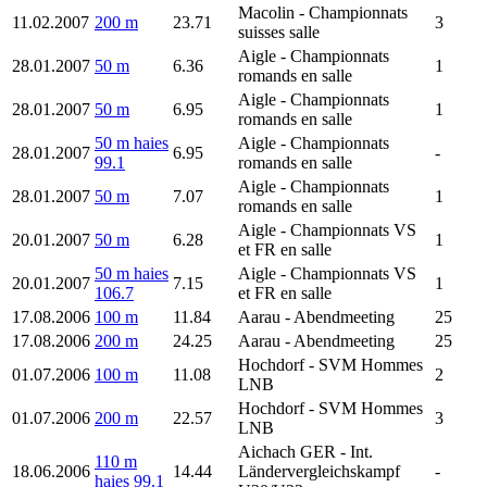
Macolin
- Championnats
11.02.2007
200 m
23.71
3
suisses salle
Aigle
- Championnats
28.01.2007
50 m
6.36
1
romands en salle
Aigle
- Championnats
28.01.2007
50 m
6.95
1
romands en salle
50 m haies
Aigle
- Championnats
28.01.2007
6.95
-
99.1
romands en salle
Aigle
- Championnats
28.01.2007
50 m
7.07
1
romands en salle
Aigle
- Championnats VS
20.01.2007
50 m
6.28
1
et FR en salle
50 m haies
Aigle
- Championnats VS
20.01.2007
7.15
1
106.7
et FR en salle
17.08.2006
100 m
11.84
Aarau
- Abendmeeting
25
17.08.2006
200 m
24.25
Aarau
- Abendmeeting
25
Hochdorf
- SVM Hommes
01.07.2006
100 m
11.08
2
LNB
Hochdorf
- SVM Hommes
01.07.2006
200 m
22.57
3
LNB
Aichach GER
- Int.
110 m
18.06.2006
14.44
Ländervergleichskampf
-
haies 99.1