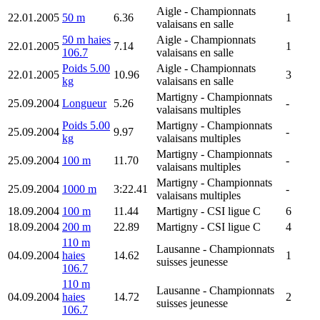
Aigle
- Championnats
22.01.2005
50 m
6.36
1
valaisans en salle
50 m haies
Aigle
- Championnats
22.01.2005
7.14
1
106.7
valaisans en salle
Poids 5.00
Aigle
- Championnats
22.01.2005
10.96
3
kg
valaisans en salle
Martigny
- Championnats
25.09.2004
Longueur
5.26
-
valaisans multiples
Poids 5.00
Martigny
- Championnats
25.09.2004
9.97
-
kg
valaisans multiples
Martigny
- Championnats
25.09.2004
100 m
11.70
-
valaisans multiples
Martigny
- Championnats
25.09.2004
1000 m
3:22.41
-
valaisans multiples
18.09.2004
100 m
11.44
Martigny
- CSI ligue C
6
18.09.2004
200 m
22.89
Martigny
- CSI ligue C
4
110 m
Lausanne
- Championnats
04.09.2004
haies
14.62
1
suisses jeunesse
106.7
110 m
Lausanne
- Championnats
04.09.2004
haies
14.72
2
suisses jeunesse
106.7