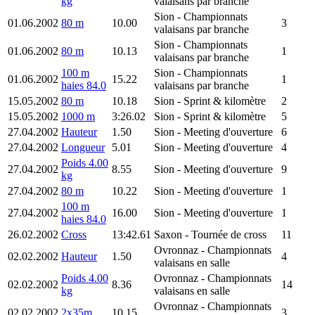
kg
valaisans par branche
Sion
- Championnats
01.06.2002
80 m
10.00
3
valaisans par branche
Sion
- Championnats
01.06.2002
80 m
10.13
1
valaisans par branche
100 m
Sion
- Championnats
01.06.2002
15.22
1
haies 84.0
valaisans par branche
15.05.2002
80 m
10.18
Sion
- Sprint & kilomètre
2
15.05.2002
1000 m
3:26.02
Sion
- Sprint & kilomètre
5
27.04.2002
Hauteur
1.50
Sion
- Meeting d'ouverture
6
27.04.2002
Longueur
5.01
Sion
- Meeting d'ouverture
4
Poids 4.00
27.04.2002
8.55
Sion
- Meeting d'ouverture
9
kg
27.04.2002
80 m
10.22
Sion
- Meeting d'ouverture
1
100 m
27.04.2002
16.00
Sion
- Meeting d'ouverture
1
haies 84.0
26.02.2002
Cross
13:42.61
Saxon
- Tournée de cross
11
Ovronnaz
- Championnats
02.02.2002
Hauteur
1.50
4
valaisans en salle
Poids 4.00
Ovronnaz
- Championnats
02.02.2002
8.36
14
kg
valaisans en salle
Ovronnaz
- Championnats
02.02.2002
2x35m
10.15
3