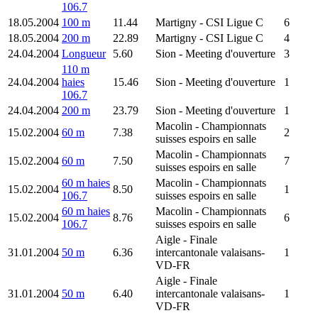
106.7
18.05.2004
100 m
11.44
Martigny
- CSI Ligue C
6
18.05.2004
200 m
22.89
Martigny
- CSI Ligue C
4
24.04.2004
Longueur
5.60
Sion
- Meeting d'ouverture
3
110 m
24.04.2004
haies
15.46
Sion
- Meeting d'ouverture
1
106.7
24.04.2004
200 m
23.79
Sion
- Meeting d'ouverture
1
Macolin
- Championnats
15.02.2004
60 m
7.38
2
suisses espoirs en salle
Macolin
- Championnats
15.02.2004
60 m
7.50
7
suisses espoirs en salle
60 m haies
Macolin
- Championnats
15.02.2004
8.50
1
106.7
suisses espoirs en salle
60 m haies
Macolin
- Championnats
15.02.2004
8.76
6
106.7
suisses espoirs en salle
Aigle
- Finale
31.01.2004
50 m
6.36
intercantonale valaisans-
1
VD-FR
Aigle
- Finale
31.01.2004
50 m
6.40
intercantonale valaisans-
1
VD-FR