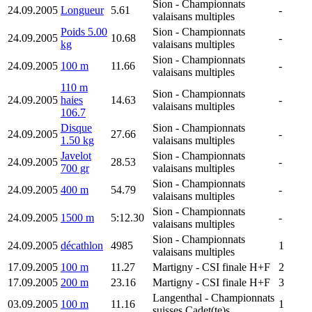
Sion
- Championnats
24.09.2005
Longueur
5.61
-
valaisans multiples
Poids 5.00
Sion
- Championnats
24.09.2005
10.68
-
kg
valaisans multiples
Sion
- Championnats
24.09.2005
100 m
11.66
-
valaisans multiples
110 m
Sion
- Championnats
24.09.2005
haies
14.63
-
valaisans multiples
106.7
Disque
Sion
- Championnats
24.09.2005
27.66
-
1.50 kg
valaisans multiples
Javelot
Sion
- Championnats
24.09.2005
28.53
-
700 gr
valaisans multiples
Sion
- Championnats
24.09.2005
400 m
54.79
-
valaisans multiples
Sion
- Championnats
24.09.2005
1500 m
5:12.30
-
valaisans multiples
Sion
- Championnats
24.09.2005
décathlon
4985
1
valaisans multiples
17.09.2005
100 m
11.27
Martigny
- CSI finale H+F
2
17.09.2005
200 m
23.16
Martigny
- CSI finale H+F
3
Langenthal
- Championnats
03.09.2005
100 m
11.16
1
suisses Cadet(te)s