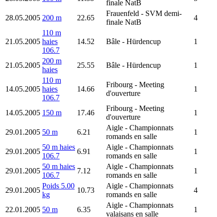
finale NatB
Frauenfeld
- SVM demi-
28.05.2005
200 m
22.65
4
finale NatB
110 m
21.05.2005
haies
14.52
Bâle
- Hürdencup
1
106.7
200 m
21.05.2005
25.55
Bâle
- Hürdencup
1
haies
110 m
Fribourg
- Meeting
14.05.2005
haies
14.66
1
d'ouverture
106.7
Fribourg
- Meeting
14.05.2005
150 m
17.46
1
d'ouverture
Aigle
- Championnats
29.01.2005
50 m
6.21
1
romands en salle
50 m haies
Aigle
- Championnats
29.01.2005
6.91
1
106.7
romands en salle
50 m haies
Aigle
- Championnats
29.01.2005
7.12
1
106.7
romands en salle
Poids 5.00
Aigle
- Championnats
29.01.2005
10.73
4
kg
romands en salle
Aigle
- Championnats
22.01.2005
50 m
6.35
1
valaisans en salle