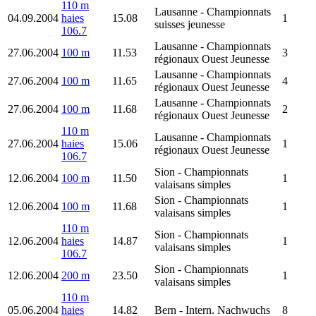
110 m
Lausanne
- Championnats
04.09.2004
haies
15.08
1
suisses jeunesse
106.7
Lausanne
- Championnats
27.06.2004
100 m
11.53
3
régionaux Ouest Jeunesse
Lausanne
- Championnats
27.06.2004
100 m
11.65
4
régionaux Ouest Jeunesse
Lausanne
- Championnats
27.06.2004
100 m
11.68
2
régionaux Ouest Jeunesse
110 m
Lausanne
- Championnats
27.06.2004
haies
15.06
1
régionaux Ouest Jeunesse
106.7
Sion
- Championnats
12.06.2004
100 m
11.50
1
valaisans simples
Sion
- Championnats
12.06.2004
100 m
11.68
1
valaisans simples
110 m
Sion
- Championnats
12.06.2004
haies
14.87
1
valaisans simples
106.7
Sion
- Championnats
12.06.2004
200 m
23.50
1
valaisans simples
110 m
05.06.2004
haies
14.82
Bern
- Intern. Nachwuchs
8