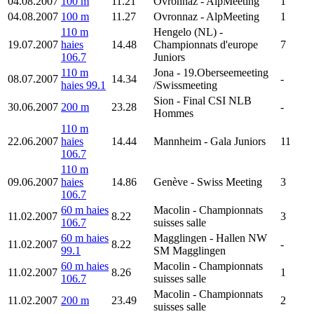
04.08.2007
100 m
11.21
Ovronnaz
- AlpMeeting
1
04.08.2007
100 m
11.27
Ovronnaz
- AlpMeeting
1
110 m
Hengelo (NL)
-
19.07.2007
haies
14.48
Championnats d'europe
7
106.7
Juniors
110 m
Jona
- 19.Oberseemeeting
08.07.2007
14.34
-
haies 99.1
/Swissmeeting
Sion
- Final CSI NLB
30.06.2007
200 m
23.28
-
Hommes
110 m
22.06.2007
haies
14.44
Mannheim
- Gala Juniors
11
106.7
110 m
09.06.2007
haies
14.86
Genève
- Swiss Meeting
3
106.7
60 m haies
Macolin
- Championnats
11.02.2007
8.22
3
106.7
suisses salle
60 m haies
Magglingen
- Hallen NW
11.02.2007
8.22
-
99.1
SM Magglingen
60 m haies
Macolin
- Championnats
11.02.2007
8.26
1
106.7
suisses salle
Macolin
- Championnats
11.02.2007
200 m
23.49
2
suisses salle