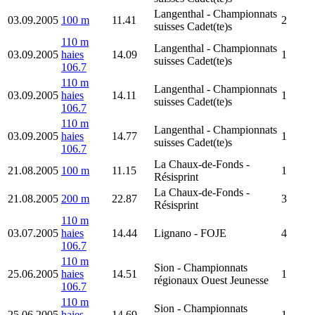
Langenthal
- Championnats
03.09.2005
100 m
11.41
2
suisses Cadet(te)s
110 m
Langenthal
- Championnats
03.09.2005
haies
14.09
1
suisses Cadet(te)s
106.7
110 m
Langenthal
- Championnats
03.09.2005
haies
14.11
1
suisses Cadet(te)s
106.7
110 m
Langenthal
- Championnats
03.09.2005
haies
14.77
1
suisses Cadet(te)s
106.7
La Chaux-de-Fonds
-
21.08.2005
100 m
11.15
1
Résisprint
La Chaux-de-Fonds
-
21.08.2005
200 m
22.87
3
Résisprint
110 m
03.07.2005
haies
14.44
Lignano
- FOJE
4
106.7
110 m
Sion
- Championnats
25.06.2005
haies
14.51
1
régionaux Ouest Jeunesse
106.7
110 m
Sion
- Championnats
25.06.2005
haies
14.69
1