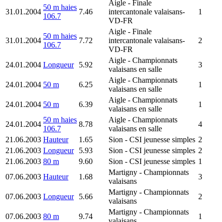
Aigle
- Finale
50 m haies
31.01.2004
7.46
intercantonale valaisans-
1
106.7
VD-FR
Aigle
- Finale
50 m haies
31.01.2004
7.72
intercantonale valaisans-
2
106.7
VD-FR
Aigle
- Championnats
24.01.2004
Longueur
5.92
3
valaisans en salle
Aigle
- Championnats
24.01.2004
50 m
6.25
1
valaisans en salle
Aigle
- Championnats
24.01.2004
50 m
6.39
1
valaisans en salle
50 m haies
Aigle
- Championnats
24.01.2004
8.78
4
106.7
valaisans en salle
21.06.2003
Hauteur
1.65
Sion
- CSI jeunesse simples
2
21.06.2003
Longueur
5.93
Sion
- CSI jeunesse simples
2
21.06.2003
80 m
9.60
Sion
- CSI jeunesse simples
1
Martigny
- Championnats
07.06.2003
Hauteur
1.68
3
valaisans
Martigny
- Championnats
07.06.2003
Longueur
5.66
2
valaisans
Martigny
- Championnats
07.06.2003
80 m
9.74
1
valaisans