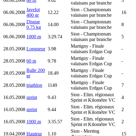
06.06.2008
60 m
9.62
3
valaisans par branche
Javelot
Sion
- Championnats
06.06.2008
12.22
16
400 gr
valaisans par branche
Disque
Sion
- Championnats
06.06.2008
14.00
8
0.75 kg
valaisans par branche
Sion
- Championnats
06.06.2008
1000 m
3:29.74
5
valaisans par branche
Martigny
- Finale
28.05.2008
Longueur
3.98
-
valaisans Erdgas Cup
Martigny
- Finale
28.05.2008
60 m
9.78
-
valaisans Erdgas Cup
Balle 200
Martigny
- Finale
28.05.2008
18.49
-
gr
valaisans Erdgas Cup
Martigny
- Finale
28.05.2008
triathlon
1149
7
valaisans Erdgas Cup
Sion
- Elim. régionaux
16.05.2008
sprint
9.43
4
Sprint et Kilométre VC
Sion
- Elim. régionaux
16.05.2008
sprint
9.44
2
Sprint et Kilométre VC
Sion
- Elim. régionaux
16.05.2008
1000 m
3:35.57
2
Sprint et Kilométre VC
Sion
- Meeting
19.04.2008
Hauteur
1.10
15