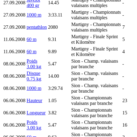
27.09.2008
14.45
-
400 gr
valaisans multiples
Martigny
- Championnats
27.09.2008
1000 m
3:33.11
-
valaisans multiples
Martigny
- Championnats
27.09.2008
pentathlon
2080
7
valaisans multiples
Martigny
- Finale Sprint
11.06.2008
60 m
9.31
5
et Kilomètre
Martigny
- Finale Sprint
11.06.2008
60 m
9.89
4
et Kilomètre
Poids
Sion
- Champ. valaisans
08.06.2008
5.47
-
3.00 kg
par branche
Disque
Sion
- Champ. valaisans
08.06.2008
14.00
-
0.75 kg
par branche
Sion
- Champ. valaisans
08.06.2008
1000 m
3:29.74
-
par branche
Sion
- Championnats
06.06.2008
Hauteur
1.05
23
valaisans par branche
Sion
- Championnats
06.06.2008
Longueur
3.82
15
valaisans par branche
Poids
Sion
- Championnats
06.06.2008
5.47
16
3.00 kg
valaisans par branche
Sion
- Championnats