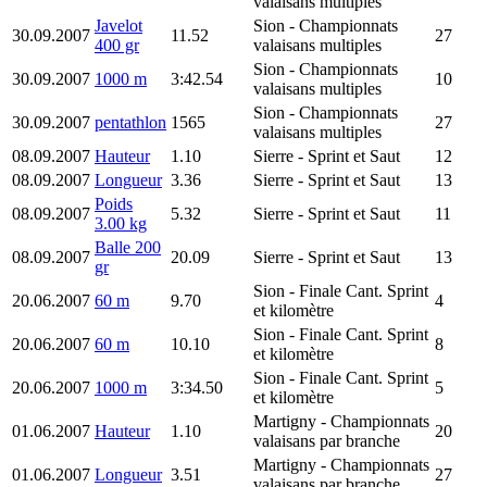
valaisans multiples
Javelot
Sion
- Championnats
30.09.2007
11.52
27
400 gr
valaisans multiples
Sion
- Championnats
30.09.2007
1000 m
3:42.54
10
valaisans multiples
Sion
- Championnats
30.09.2007
pentathlon
1565
27
valaisans multiples
08.09.2007
Hauteur
1.10
Sierre
- Sprint et Saut
12
08.09.2007
Longueur
3.36
Sierre
- Sprint et Saut
13
Poids
08.09.2007
5.32
Sierre
- Sprint et Saut
11
3.00 kg
Balle 200
08.09.2007
20.09
Sierre
- Sprint et Saut
13
gr
Sion
- Finale Cant. Sprint
20.06.2007
60 m
9.70
4
et kilomètre
Sion
- Finale Cant. Sprint
20.06.2007
60 m
10.10
8
et kilomètre
Sion
- Finale Cant. Sprint
20.06.2007
1000 m
3:34.50
5
et kilomètre
Martigny
- Championnats
01.06.2007
Hauteur
1.10
20
valaisans par branche
Martigny
- Championnats
01.06.2007
Longueur
3.51
27
valaisans par branche