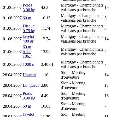
Poids
Martigny
- Championnats
01.06.2007
4.62
19
3.00 kg
valaisans par branche
Martigny
- Championnats
01.06.2007
60 m
10.15
5
valaisans par branche
Disque
Martigny
- Championnats
01.06.2007
11.74
6
0.75 kg
valaisans par branche
Javelot
Martigny
- Championnats
01.06.2007
12.74
14
400 gr
valaisans par branche
60 m
Martigny
- Championnats
01.06.2007
haies
13.92
5
valaisans par branche
106.7
Martigny
- Championnats
01.06.2007
1000 m
3:40.01
8
valaisans par branche
Sion
- Meeting
28.04.2007
Hauteur
1.10
14
d'ouverture
Sion
- Meeting
28.04.2007
Longueur
3.80
13
d'ouverture
Poids
Sion
- Meeting
28.04.2007
4.49
16
3.00 kg
d'ouverture
Sion
- Meeting
28.04.2007
60 m
10.05
7
d'ouverture
Javelot
Sion
- Meeting
28.04.2007
11.20
11