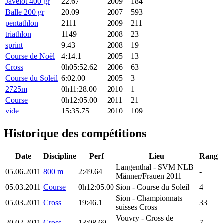
Javelot 400 gr
22.67
2009
184
Balle 200 gr
20.09
2007
593
pentathlon
2111
2009
211
triathlon
1149
2008
23
sprint
9.43
2008
19
Course de Noël
4:14.1
2005
13
Cross
0h05:52.62
2006
63
Course du Soleil
6:02.00
2005
3
2725m
0h11:28.00
2010
1
Course
0h12:05.00
2011
21
vide
15:35.75
2010
109
Historique des compétitions
Date
Discipline
Perf
Lieu
Rang
Langenthal
- SVM NLB
05.06.2011
800 m
2:49.64
-
Männer/Frauen 2011
05.03.2011
Course
0h12:05.00
Sion
- Course du Soleil
4
Sion
- Championnats
05.03.2011
Cross
19:46.1
33
suisses Cross
Vouvry
- Cross de
20.02.2011
Cross
13:08.69
7