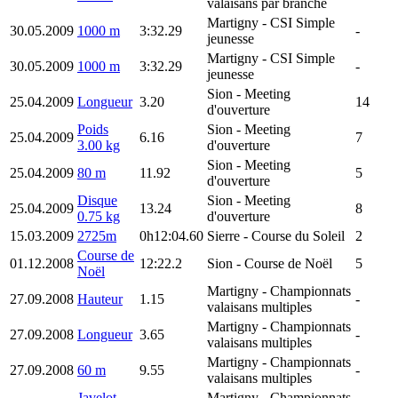
valaisans par branche
Martigny
- CSI Simple
30.05.2009
1000 m
3:32.29
-
jeunesse
Martigny
- CSI Simple
30.05.2009
1000 m
3:32.29
-
jeunesse
Sion
- Meeting
25.04.2009
Longueur
3.20
14
d'ouverture
Poids
Sion
- Meeting
25.04.2009
6.16
7
3.00 kg
d'ouverture
Sion
- Meeting
25.04.2009
80 m
11.92
5
d'ouverture
Disque
Sion
- Meeting
25.04.2009
13.24
8
0.75 kg
d'ouverture
15.03.2009
2725m
0h12:04.60
Sierre
- Course du Soleil
2
Course de
01.12.2008
12:22.2
Sion
- Course de Noël
5
Noël
Martigny
- Championnats
27.09.2008
Hauteur
1.15
-
valaisans multiples
Martigny
- Championnats
27.09.2008
Longueur
3.65
-
valaisans multiples
Martigny
- Championnats
27.09.2008
60 m
9.55
-
valaisans multiples
Javelot
Martigny
- Championnats