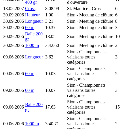
400 gr
d'ouverture
18.02.2007
Cross
8:08.99
St. Maurice
- Cross
6
30.09.2006
Hauteur
1.00
Sion
- Meeting de clôture
6
30.09.2006
Longueur
3.21
Sion
- Meeting de clôture
8
30.09.2006
60 m
10.37
Sion
- Meeting de clôture
3
Balle 200
30.09.2006
18.05
Sion
- Meeting de clôture
10
gr
30.09.2006
1000 m
3:42.60
Sion
- Meeting de clôture
2
Sion
- Championnats
09.06.2006
Longueur
3.62
valaisans toutes
3
catégories
Sion
- Championnats
09.06.2006
60 m
10.03
valaisans toutes
5
catégories
Sion
- Championnats
09.06.2006
60 m
10.07
valaisans toutes
3
catégories
Sion
- Championnats
Balle 200
09.06.2006
17.63
valaisans toutes
15
gr
catégories
Sion
- Championnats
09.06.2006
1000 m
3:40.71
valaisans toutes
2
catégories