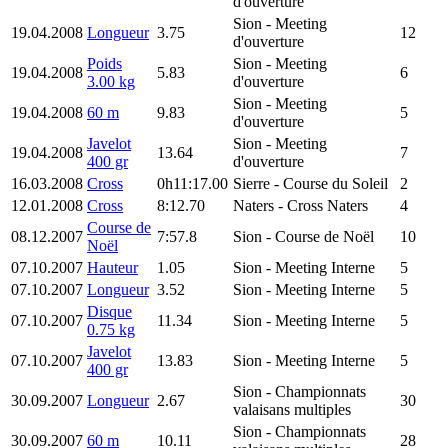
d'ouverture
Sion
- Meeting
19.04.2008
Longueur
3.75
12
d'ouverture
Poids
Sion
- Meeting
19.04.2008
5.83
6
3.00 kg
d'ouverture
Sion
- Meeting
19.04.2008
60 m
9.83
5
d'ouverture
Javelot
Sion
- Meeting
19.04.2008
13.64
7
400 gr
d'ouverture
16.03.2008
Cross
0h11:17.00
Sierre
- Course du Soleil
2
12.01.2008
Cross
8:12.70
Naters
- Cross Naters
4
Course de
08.12.2007
7:57.8
Sion
- Course de Noël
10
Noël
07.10.2007
Hauteur
1.05
Sion
- Meeting Interne
5
07.10.2007
Longueur
3.52
Sion
- Meeting Interne
5
Disque
07.10.2007
11.34
Sion
- Meeting Interne
5
0.75 kg
Javelot
07.10.2007
13.83
Sion
- Meeting Interne
5
400 gr
Sion
- Championnats
30.09.2007
Longueur
2.67
30
valaisans multiples
Sion
- Championnats
30.09.2007
60 m
10.11
28