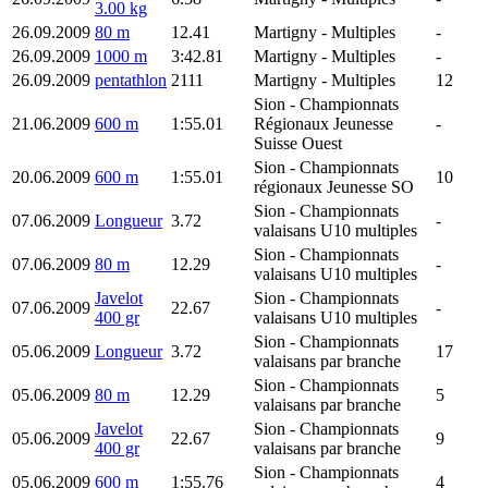
3.00 kg
26.09.2009
80 m
12.41
Martigny
- Multiples
-
26.09.2009
1000 m
3:42.81
Martigny
- Multiples
-
26.09.2009
pentathlon
2111
Martigny
- Multiples
12
Sion
- Championnats
21.06.2009
600 m
1:55.01
Régionaux Jeunesse
-
Suisse Ouest
Sion
- Championnats
20.06.2009
600 m
1:55.01
10
régionaux Jeunesse SO
Sion
- Championnats
07.06.2009
Longueur
3.72
-
valaisans U10 multiples
Sion
- Championnats
07.06.2009
80 m
12.29
-
valaisans U10 multiples
Javelot
Sion
- Championnats
07.06.2009
22.67
-
400 gr
valaisans U10 multiples
Sion
- Championnats
05.06.2009
Longueur
3.72
17
valaisans par branche
Sion
- Championnats
05.06.2009
80 m
12.29
5
valaisans par branche
Javelot
Sion
- Championnats
05.06.2009
22.67
9
400 gr
valaisans par branche
Sion
- Championnats
05.06.2009
600 m
1:55.76
4