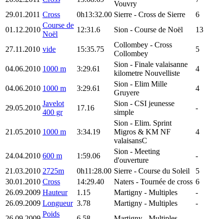
Vouvry
29.01.2011
Cross
0h13:32.00
Sierre
- Cross de Sierre
6
Course de
01.12.2010
12:31.6
Sion
- Course de Noël
13
Noël
Collombey
- Cross
27.11.2010
vide
15:35.75
5
Collombey
Sion
- Finale valaisanne
04.06.2010
1000 m
3:29.61
4
kilometre Nouvelliste
Sion
- Elim Mille
04.06.2010
1000 m
3:29.61
4
Gruyere
Javelot
Sion
- CSI jeunesse
29.05.2010
17.16
-
400 gr
simple
Sion
- Elim. Sprint
21.05.2010
1000 m
3:34.19
Migros & KM NF
4
valaisansC
Sion
- Meeting
24.04.2010
600 m
1:59.06
-
d'ouverture
21.03.2010
2725m
0h11:28.00
Sierre
- Course du Soleil
5
30.01.2010
Cross
14:29.40
Naters
- Tournée de cross
6
26.09.2009
Hauteur
1.15
Martigny
- Multiples
-
26.09.2009
Longueur
3.78
Martigny
- Multiples
-
Poids
26.09.2009
6.58
Martigny
- Multiples
-