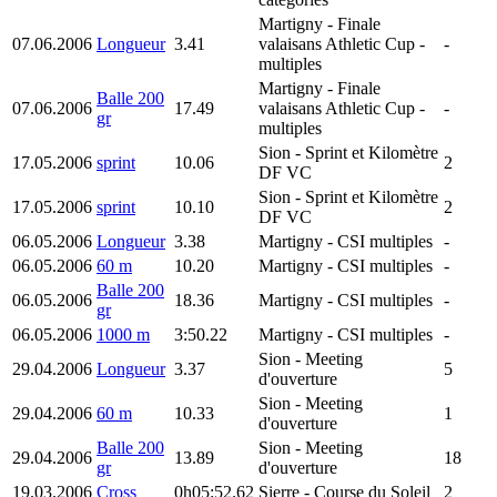
Martigny
- Finale
07.06.2006
Longueur
3.41
valaisans Athletic Cup -
-
multiples
Martigny
- Finale
Balle 200
07.06.2006
17.49
valaisans Athletic Cup -
-
gr
multiples
Sion
- Sprint et Kilomètre
17.05.2006
sprint
10.06
2
DF VC
Sion
- Sprint et Kilomètre
17.05.2006
sprint
10.10
2
DF VC
06.05.2006
Longueur
3.38
Martigny
- CSI multiples
-
06.05.2006
60 m
10.20
Martigny
- CSI multiples
-
Balle 200
06.05.2006
18.36
Martigny
- CSI multiples
-
gr
06.05.2006
1000 m
3:50.22
Martigny
- CSI multiples
-
Sion
- Meeting
29.04.2006
Longueur
3.37
5
d'ouverture
Sion
- Meeting
29.04.2006
60 m
10.33
1
d'ouverture
Balle 200
Sion
- Meeting
29.04.2006
13.89
18
gr
d'ouverture
19.03.2006
Cross
0h05:52.62
Sierre
- Course du Soleil
2