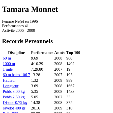
Tamara
Monnet
Femme
Né(e) en 1996
Performances
41
Activité
2006 - 2009
Records Personnels
Discipline
Performance
Année
Top 100
60 m
9.69
2008
960
1000 m
4:10.29
2008
1402
1 mile
7:29.80
2007
19
60 m haies 106.7
13.28
2007
193
Hauteur
1.32
2009
989
Longueur
3.69
2008
1667
Poids 3.00 kg
5.35
2008
1433
Poids 2.50 kg
5.05
2007
33
Disque 0.75 kg
14.38
2008
375
Javelot 400 gr
20.16
2009
310