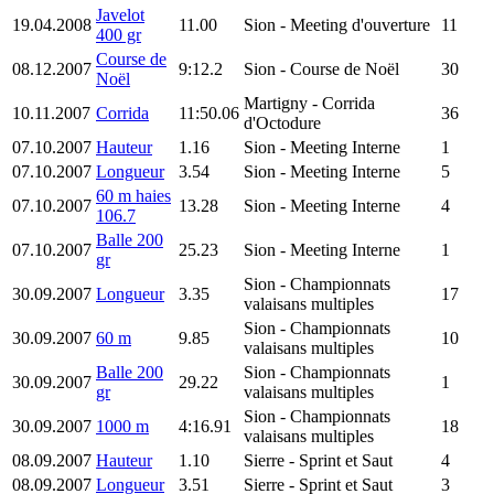
Javelot
19.04.2008
11.00
Sion
- Meeting d'ouverture
11
400 gr
Course de
08.12.2007
9:12.2
Sion
- Course de Noël
30
Noël
Martigny
- Corrida
10.11.2007
Corrida
11:50.06
36
d'Octodure
07.10.2007
Hauteur
1.16
Sion
- Meeting Interne
1
07.10.2007
Longueur
3.54
Sion
- Meeting Interne
5
60 m haies
07.10.2007
13.28
Sion
- Meeting Interne
4
106.7
Balle 200
07.10.2007
25.23
Sion
- Meeting Interne
1
gr
Sion
- Championnats
30.09.2007
Longueur
3.35
17
valaisans multiples
Sion
- Championnats
30.09.2007
60 m
9.85
10
valaisans multiples
Balle 200
Sion
- Championnats
30.09.2007
29.22
1
gr
valaisans multiples
Sion
- Championnats
30.09.2007
1000 m
4:16.91
18
valaisans multiples
08.09.2007
Hauteur
1.10
Sierre
- Sprint et Saut
4
08.09.2007
Longueur
3.51
Sierre
- Sprint et Saut
3