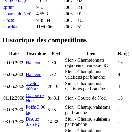
Balle 200 gr
29.22
2007
92
sprint
9.53
2008
24
Course de Noël
4:55.3
2006
91
Cross
9:45.34
2007
163
Corrida
11:50.06
2007
51
Historique des compétitions
Date
Discipline
Perf
Lieu
Rang
Sion
- Championnats
20.06.2009
Hauteur
1.30
13
régionaux Jeunesse SO
Sion
- Championnats
05.06.2009
Hauteur
1.32
4
valaisans par branche
Javelot
Sion
- Championnats
05.06.2009
20.16
3
400 gr
valaisans par branche
Course de
01.12.2008
8:43.1
Sion
- Course de Noël
16
Noël
Poids 3.00
Sion
- Champ. valaisans
08.06.2008
5.35
-
kg
par branche
Disque
Sion
- Champ. valaisans
08.06.2008
14.38
-
0.75 kg
par branche
Sion
- Championnats