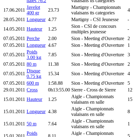
haies 76.2
valaisans tts categories
Javelot
Martigny
- Championnats
17.06.2011
23.73
4
400 gr
valaisans tts categories
28.05.2011
Longueur
4.77
Martigny
- CSI Jeunesse
-
Sion
- CSI de concours
14.05.2011
Hauteur
1.25
-
multiples jeunesse
07.05.2011
Perche
2.00
Sion
- Meeting d'Ouverture
2
07.05.2011
Longueur
4.67
Sion
- Meeting d'Ouverture
1
Poids
07.05.2011
7.85
Sion
- Meeting d'Ouverture
3
3.00 kg
07.05.2011
80 m
11.38
Sion
- Meeting d'Ouverture
2
Disque
07.05.2011
15.34
Sion
- Meeting d'Ouverture
4
0.75 kg
07.05.2011
600 m
1:58.88
Sion
- Meeting d'Ouverture
5
29.01.2011
Cross
0h13:55.00
Sierre
- Cross de Sierre
12
Aigle
- Championnats
15.01.2011
Hauteur
1.25
15
valaisans en salle
Aigle
- Championnats
15.01.2011
Longueur
4.38
8
valaisans en salle
Aigle
- Championnats
15.01.2011
50 m
7.64
1
valaisans en salle
Poids
Aigle
- Championnats
15.01.2011
8.11
5