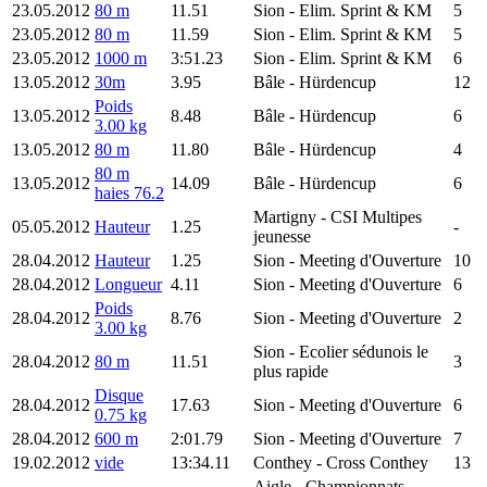
23.05.2012
80 m
11.51
Sion
- Elim. Sprint & KM
5
23.05.2012
80 m
11.59
Sion
- Elim. Sprint & KM
5
23.05.2012
1000 m
3:51.23
Sion
- Elim. Sprint & KM
6
13.05.2012
30m
3.95
Bâle
- Hürdencup
12
Poids
13.05.2012
8.48
Bâle
- Hürdencup
6
3.00 kg
13.05.2012
80 m
11.80
Bâle
- Hürdencup
4
80 m
13.05.2012
14.09
Bâle
- Hürdencup
6
haies 76.2
Martigny
- CSI Multipes
05.05.2012
Hauteur
1.25
-
jeunesse
28.04.2012
Hauteur
1.25
Sion
- Meeting d'Ouverture
10
28.04.2012
Longueur
4.11
Sion
- Meeting d'Ouverture
6
Poids
28.04.2012
8.76
Sion
- Meeting d'Ouverture
2
3.00 kg
Sion
- Ecolier sédunois le
28.04.2012
80 m
11.51
3
plus rapide
Disque
28.04.2012
17.63
Sion
- Meeting d'Ouverture
6
0.75 kg
28.04.2012
600 m
2:01.79
Sion
- Meeting d'Ouverture
7
19.02.2012
vide
13:34.11
Conthey
- Cross Conthey
13
Aigle
- Championnats