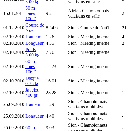
3.00 kg
valaisans en salle
50 m
Aigle
- Championnats
15.01.2011
haies
9.21
2
valaisans en salle
106.7
Course de
01.12.2010
8:54.6
Sion
- Course de Noël
21
Noël
02.10.2010
Hauteur
1.26
Sion
- Meeting interne
4
02.10.2010
Longueur
4.35
Sion
- Meeting interne
2
Poids
02.10.2010
7.76
Sion
- Meeting interne
1
3.00 kg
60 m
02.10.2010
haies
11.23
Sion
- Meeting interne
1
106.7
Disque
02.10.2010
16.01
Sion
- Meeting interne
1
0.75 kg
Javelot
02.10.2010
28.28
Sion
- Meeting interne
1
400 gr
Sion
- Championnats
25.09.2010
Hauteur
1.29
-
valaisans multiples
Sion
- Championnats
25.09.2010
Longueur
4.40
-
valaisans multiples
Sion
- Championnats
25.09.2010
60 m
9.03
-
valaisans multiples