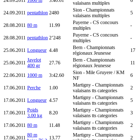
24.09.2011
1000 m
3:40.61
6
valaisans multiples
Sion
- Championnats
24.09.2011
pentathlon
2480
5
valaisans multiples
Payerne
- CS concours
28.08.2011
80 m
11.99
-
multiples
Payerne
- CS concours
28.08.2011
pentathlon
2’248
-
multiples
Bern
- Championnats
25.06.2011
Longueur
4.48
17
régionaux Jeunesse
Javelot
Bern
- Championnats
25.06.2011
27.76
11
400 gr
régionaux Jeunesse
Sion
- Mile Gruyere / KM
22.06.2011
1000 m
3:42.60
6
NF
Martigny
- Championnats
17.06.2011
Perche
1.00
2
valaisans tts categories
Martigny
- Championnats
17.06.2011
Longueur
4.57
5
valaisans tts categories
Poids
Martigny
- Championnats
17.06.2011
8.20
3
3.00 kg
valaisans tts categories
Martigny
- Championnats
17.06.2011
80 m
11.48
2
valaisans tts categories
80 m
Martigny
- Championnats
17.06.2011
13.77
2