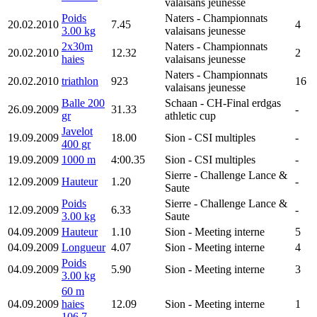
valaisans jeunesse
Poids
Naters
- Championnats
20.02.2010
7.45
4
3.00 kg
valaisans jeunesse
2x30m
Naters
- Championnats
20.02.2010
12.32
2
haies
valaisans jeunesse
Naters
- Championnats
20.02.2010
triathlon
923
16
valaisans jeunesse
Balle 200
Schaan
- CH-Final erdgas
26.09.2009
31.33
-
gr
athletic cup
Javelot
19.09.2009
18.00
Sion
- CSI multiples
-
400 gr
19.09.2009
1000 m
4:00.35
Sion
- CSI multiples
-
Sierre
- Challenge Lance &
12.09.2009
Hauteur
1.20
-
Saute
Poids
Sierre
- Challenge Lance &
12.09.2009
6.33
-
3.00 kg
Saute
04.09.2009
Hauteur
1.10
Sion
- Meeting interne
5
04.09.2009
Longueur
4.07
Sion
- Meeting interne
4
Poids
04.09.2009
5.90
Sion
- Meeting interne
3
3.00 kg
60 m
04.09.2009
haies
12.09
Sion
- Meeting interne
1
106.7