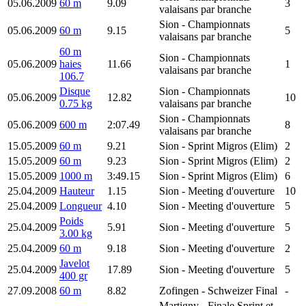
05.06.2009
60 m
9.09
3
valaisans par branche
Sion
- Championnats
05.06.2009
60 m
9.15
5
valaisans par branche
60 m
Sion
- Championnats
05.06.2009
haies
11.66
1
valaisans par branche
106.7
Disque
Sion
- Championnats
05.06.2009
12.82
10
0.75 kg
valaisans par branche
Sion
- Championnats
05.06.2009
600 m
2:07.49
8
valaisans par branche
15.05.2009
60 m
9.21
Sion
- Sprint Migros (Elim)
2
15.05.2009
60 m
9.23
Sion
- Sprint Migros (Elim)
2
15.05.2009
1000 m
3:49.15
Sion
- Sprint Migros (Elim)
6
25.04.2009
Hauteur
1.15
Sion
- Meeting d'ouverture
10
25.04.2009
Longueur
4.10
Sion
- Meeting d'ouverture
5
Poids
25.04.2009
5.91
Sion
- Meeting d'ouverture
5
3.00 kg
25.04.2009
60 m
9.18
Sion
- Meeting d'ouverture
2
Javelot
25.04.2009
17.89
Sion
- Meeting d'ouverture
5
400 gr
27.09.2008
60 m
8.82
Zofingen
- Schweizer Final
-
Martigny
- Finale Sprint et