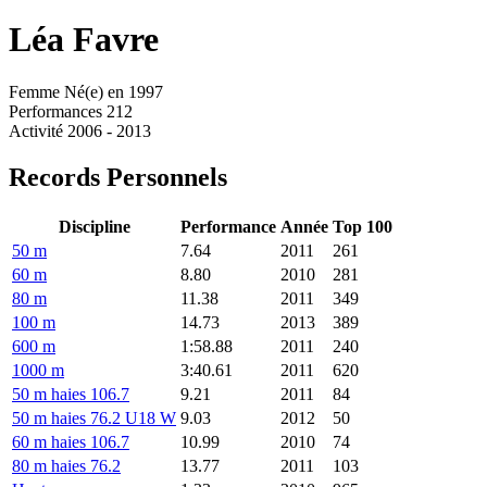
Léa
Favre
Femme
Né(e) en 1997
Performances
212
Activité
2006 - 2013
Records Personnels
Discipline
Performance
Année
Top 100
50 m
7.64
2011
261
60 m
8.80
2010
281
80 m
11.38
2011
349
100 m
14.73
2013
389
600 m
1:58.88
2011
240
1000 m
3:40.61
2011
620
50 m haies 106.7
9.21
2011
84
50 m haies 76.2 U18 W
9.03
2012
50
60 m haies 106.7
10.99
2010
74
80 m haies 76.2
13.77
2011
103