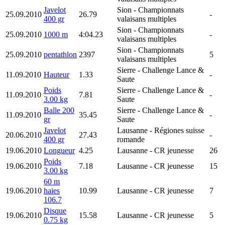
Javelot
Sion
- Championnats
25.09.2010
26.79
-
400 gr
valaisans multiples
Sion
- Championnats
25.09.2010
1000 m
4:04.23
-
valaisans multiples
Sion
- Championnats
25.09.2010
pentathlon
2397
5
valaisans multiples
Sierre
- Challenge Lance &
11.09.2010
Hauteur
1.33
-
Saute
Poids
Sierre
- Challenge Lance &
11.09.2010
7.81
-
3.00 kg
Saute
Balle 200
Sierre
- Challenge Lance &
11.09.2010
35.45
-
gr
Saute
Javelot
Lausanne
- Régiones suisse
20.06.2010
27.43
-
400 gr
romande
19.06.2010
Longueur
4.25
Lausanne
- CR jeunesse
26
Poids
19.06.2010
7.18
Lausanne
- CR jeunesse
15
3.00 kg
60 m
19.06.2010
haies
10.99
Lausanne
- CR jeunesse
7
106.7
Disque
19.06.2010
15.58
Lausanne
- CR jeunesse
5
0.75 kg