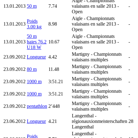
Aigle
- Championnats
13.01.2013
50 m
7.74
valaisans en salle 2013 -
-
Open
Aigle
- Championnats
Poids
13.01.2013
8.98
valaisans en salle 2013 -
-
3.00 kg
Open
50 m
Aigle
- Championnats
13.01.2013
haies 76.2
10.67
valaisans en salle 2013 -
-
U18 W
Open
Martigny
- Championnats
23.09.2012
Longueur
4.42
-
valaisans multiples
Martigny
- Championnats
23.09.2012
80 m
11.48
-
valaisans multiples
Martigny
- Championnats
23.09.2012
1000 m
3:51.21
-
valaisans multiples
Martigny
- Championnats
23.09.2012
1000 m
3:51.21
-
valaisans multiples
Martigny
- Championnats
23.09.2012
pentathlon
2’448
-
valaisans multiples
Langenthal
-
23.06.2012
Longueur
4.21
régionauxionmeisterschaften
28
Langenthal
Langenthal
-
Poids