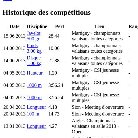
Historique des compétitions
Date
Discipline
Perf
Lieu
Ran
Javelot
Martigny
- championnats
15.06.2013
28.44
-
500 gr
valaisans toutes catégories
Poids
Martigny
- championnats
14.06.2013
10.06
-
3.00 kg
valaisans toutes catégories
Disque
Martigny
- championnats
14.06.2013
21.88
-
1.00 kg
valaisans toutes catégories
Martigny
- CSI jeunesse
04.05.2013
Hauteur
1.20
-
multiples
Martigny
- CSI jeunesse
04.05.2013
1000 m
3:56.24
-
multiples
Martigny
- CSI jeunesse
04.05.2013
1000 m
3:56.24
-
multiples
20.04.2013
Longueur
4.18
Sion
- Meeting d'ouverture
-
20.04.2013
100 m
14.73
Sion
- Meeting d'ouverture
-
Aigle
- Championnats
13.01.2013
Longueur
4.27
valaisans en salle 2013 -
-
Open