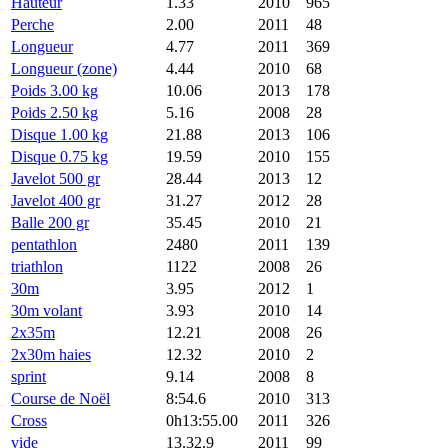
Hauteur
1.33
2010
965
Perche
2.00
2011
48
Longueur
4.77
2011
369
Longueur (zone)
4.44
2010
68
Poids 3.00 kg
10.06
2013
178
Poids 2.50 kg
5.16
2008
28
Disque 1.00 kg
21.88
2013
106
Disque 0.75 kg
19.59
2010
155
Javelot 500 gr
28.44
2013
12
Javelot 400 gr
31.27
2012
28
Balle 200 gr
35.45
2010
21
pentathlon
2480
2011
139
triathlon
1122
2008
26
30m
3.95
2012
1
30m volant
3.93
2010
14
2x35m
12.21
2008
26
2x30m haies
12.32
2010
2
sprint
9.14
2008
8
Course de Noël
8:54.6
2010
313
Cross
0h13:55.00
2011
326
vide
13.32.9
2011
99