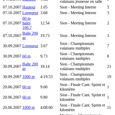
valaisans jeunesse en salle
07.10.2007
Hauteur
1.05
Sion
- Meeting Interne
5
07.10.2007
Longueur
3.68
Sion
- Meeting Interne
3
60 m
07.10.2007
haies
12.54
Sion
- Meeting Interne
2
106.7
Balle 200
07.10.2007
19.73
Sion
- Meeting Interne
3
gr
Sion
- Championnats
30.09.2007
Longueur
3.67
7
valaisans multiples
Sion
- Championnats
30.09.2007
60 m
9.73
8
valaisans multiples
Balle 200
Sion
- Championnats
30.09.2007
18.14
21
gr
valaisans multiples
Sion
- Championnats
30.09.2007
1000 m
4:19.53
19
valaisans multiples
Sion
- Finale Cant. Sprint et
20.06.2007
60 m
9.60
1
kilomètre
Sion
- Finale Cant. Sprint et
20.06.2007
60 m
9.80
1
kilomètre
Sion
- Finale Cant. Sprint et
20.06.2007
1000 m
4:08.60
11
kilomètre