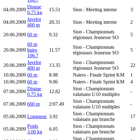
Disque
04.09.2009
15.51
Sion
- Meeting interne
3
0.75 kg
Javelot
04.09.2009
20.31
Sion
- Meeting interne
2
400 gr
Sion
- Championnats
20.06.2009
60 m
9.32
5
régionaux Jeunesse SO
60 m
Sion
- Championnats
20.06.2009
haies
11.57
5
régionaux Jeunesse SO
106.7
Javelot
Sion
- Championnats
20.06.2009
13.35
22
400 gr
régionaux Jeunesse SO
10.06.2009
60 m
8.98
Naters
- Finale Sprint KM
1
10.06.2009
60 m
9.06
Naters
- Finale Sprint KM
4
Disque
Sion
- Championnats
07.06.2009
12.82
-
0.75 kg
valaisans U10 multiples
Sion
- Championnats
07.06.2009
600 m
2:07.49
-
valaisans U10 multiples
Sion
- Championnats
05.06.2009
Longueur
3.92
17
valaisans par branche
Poids
Sion
- Championnats
05.06.2009
6.05
10
3.00 kg
valaisans par branche
Sion
- Championnats