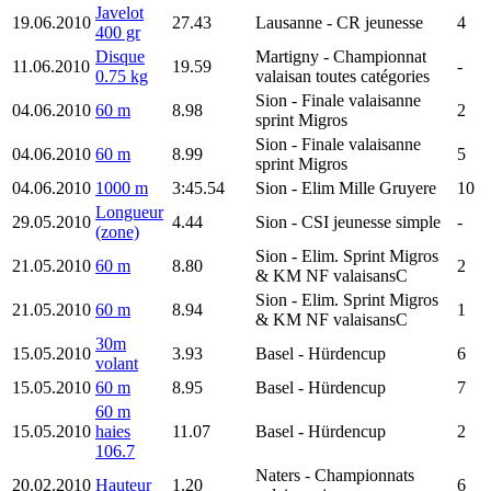
Javelot
19.06.2010
27.43
Lausanne
- CR jeunesse
4
400 gr
Disque
Martigny
- Championnat
11.06.2010
19.59
-
0.75 kg
valaisan toutes catégories
Sion
- Finale valaisanne
04.06.2010
60 m
8.98
2
sprint Migros
Sion
- Finale valaisanne
04.06.2010
60 m
8.99
5
sprint Migros
04.06.2010
1000 m
3:45.54
Sion
- Elim Mille Gruyere
10
Longueur
29.05.2010
4.44
Sion
- CSI jeunesse simple
-
(zone)
Sion
- Elim. Sprint Migros
21.05.2010
60 m
8.80
2
& KM NF valaisansC
Sion
- Elim. Sprint Migros
21.05.2010
60 m
8.94
1
& KM NF valaisansC
30m
15.05.2010
3.93
Basel
- Hürdencup
6
volant
15.05.2010
60 m
8.95
Basel
- Hürdencup
7
60 m
15.05.2010
haies
11.07
Basel
- Hürdencup
2
106.7
Naters
- Championnats
20.02.2010
Hauteur
1.20
6