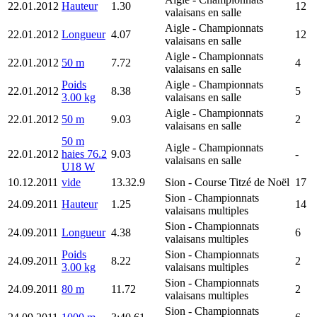
22.01.2012
Hauteur
1.30
12
valaisans en salle
Aigle
- Championnats
22.01.2012
Longueur
4.07
12
valaisans en salle
Aigle
- Championnats
22.01.2012
50 m
7.72
4
valaisans en salle
Poids
Aigle
- Championnats
22.01.2012
8.38
5
3.00 kg
valaisans en salle
Aigle
- Championnats
22.01.2012
50 m
9.03
2
valaisans en salle
50 m
Aigle
- Championnats
22.01.2012
haies 76.2
9.03
-
valaisans en salle
U18 W
10.12.2011
vide
13.32.9
Sion
- Course Titzé de Noël
17
Sion
- Championnats
24.09.2011
Hauteur
1.25
14
valaisans multiples
Sion
- Championnats
24.09.2011
Longueur
4.38
6
valaisans multiples
Poids
Sion
- Championnats
24.09.2011
8.22
2
3.00 kg
valaisans multiples
Sion
- Championnats
24.09.2011
80 m
11.72
2
valaisans multiples
Sion
- Championnats