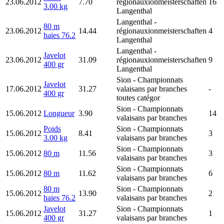
23.06.2012
7.70
régionauxionmeisterschaften
16
3.00 kg
Langenthal
Langenthal
-
80 m
23.06.2012
14.44
régionauxionmeisterschaften
4
haies 76.2
Langenthal
Langenthal
-
Javelot
23.06.2012
31.09
régionauxionmeisterschaften
9
400 gr
Langenthal
Sion
- Championnats
Javelot
17.06.2012
31.27
valaisans par branches
-
400 gr
toutes catégor
Sion
- Championnats
15.06.2012
Longueur
3.90
14
valaisans par branches
Poids
Sion
- Championnats
15.06.2012
8.41
3
3.00 kg
valaisans par branches
Sion
- Championnats
15.06.2012
80 m
11.56
3
valaisans par branches
Sion
- Championnats
15.06.2012
80 m
11.62
6
valaisans par branches
80 m
Sion
- Championnats
15.06.2012
13.90
2
haies 76.2
valaisans par branches
Javelot
Sion
- Championnats
15.06.2012
31.27
1
400 gr
valaisans par branches