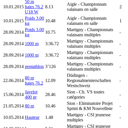
50 m
Aigle
- Championnats
10.01.2015
haies 76.2
8.13
2
valaisans en salle
U18 W
Poids 3.00
Aigle
- Championnats
10.01.2015
10.48
1
kg
valaisans en salle
Poids 3.00
Martigny
- Championnats
28.09.2014
10.75
-
kg
valaisans multiples
Martigny
- Championnats
28.09.2014
1000 m
3:36.72
-
valaisans multiples
Martigny
- Championnats
28.09.2014
1000 m
3:36.72
-
valaisans multiples
Martigny
- Championnats
28.09.2014
pentathlon
3’126
-
valaisans multiples
Düdingen
-
80 m
22.06.2014
12.09
Regionalmeisterschaften
-
haies 76.2
Westschweiz
Javelot
Sion
- Ch. VS toutes
15.06.2014
28.46
-
400 gr
catégories
Sion
- Eliminatoire Projet
21.05.2014
80 m
10.46
-
Sprint & KM Nouvelliste
Martigny
- CSI jeunesse
10.05.2014
Hauteur
1.48
-
multiples
Martigny
- CSI jeunesse