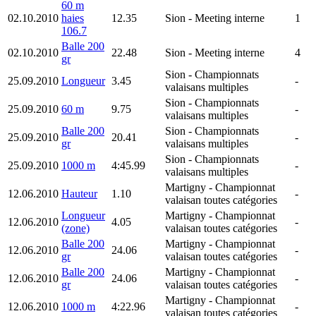
60 m
02.10.2010
haies
12.35
Sion
- Meeting interne
1
106.7
Balle 200
02.10.2010
22.48
Sion
- Meeting interne
4
gr
Sion
- Championnats
25.09.2010
Longueur
3.45
-
valaisans multiples
Sion
- Championnats
25.09.2010
60 m
9.75
-
valaisans multiples
Balle 200
Sion
- Championnats
25.09.2010
20.41
-
gr
valaisans multiples
Sion
- Championnats
25.09.2010
1000 m
4:45.99
-
valaisans multiples
Martigny
- Championnat
12.06.2010
Hauteur
1.10
-
valaisan toutes catégories
Longueur
Martigny
- Championnat
12.06.2010
4.05
-
(zone)
valaisan toutes catégories
Balle 200
Martigny
- Championnat
12.06.2010
24.06
-
gr
valaisan toutes catégories
Balle 200
Martigny
- Championnat
12.06.2010
24.06
-
gr
valaisan toutes catégories
Martigny
- Championnat
12.06.2010
1000 m
4:22.96
-
valaisan toutes catégories