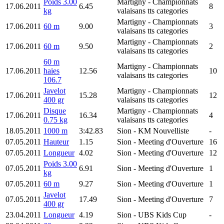
Poids 3.00
Martigny
- Championnats
17.06.2011
6.45
8
kg
valaisans tts categories
Martigny
- Championnats
17.06.2011
60 m
9.00
3
valaisans tts categories
Martigny
- Championnats
17.06.2011
60 m
9.50
2
valaisans tts categories
60 m
Martigny
- Championnats
17.06.2011
haies
12.56
10
valaisans tts categories
106.7
Javelot
Martigny
- Championnats
17.06.2011
15.28
12
400 gr
valaisans tts categories
Disque
Martigny
- Championnats
17.06.2011
16.34
4
0.75 kg
valaisans tts categories
18.05.2011
1000 m
3:42.83
Sion
- KM Nouvelliste
-
07.05.2011
Hauteur
1.15
Sion
- Meeting d'Ouverture
16
07.05.2011
Longueur
4.02
Sion
- Meeting d'Ouverture
12
Poids 3.00
07.05.2011
6.91
Sion
- Meeting d'Ouverture
1
kg
07.05.2011
60 m
9.27
Sion
- Meeting d'Ouverture
1
Javelot
07.05.2011
17.49
Sion
- Meeting d'Ouverture
7
400 gr
23.04.2011
Longueur
4.19
Sion
- UBS Kids Cup
-