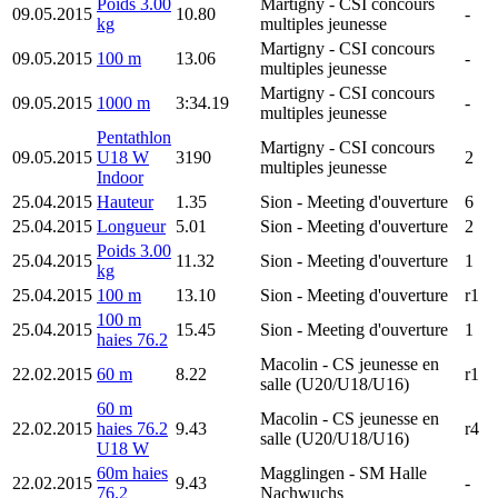
Poids 3.00
Martigny
- CSI concours
09.05.2015
10.80
-
kg
multiples jeunesse
Martigny
- CSI concours
09.05.2015
100 m
13.06
-
multiples jeunesse
Martigny
- CSI concours
09.05.2015
1000 m
3:34.19
-
multiples jeunesse
Pentathlon
Martigny
- CSI concours
09.05.2015
U18 W
3190
2
multiples jeunesse
Indoor
25.04.2015
Hauteur
1.35
Sion
- Meeting d'ouverture
6
25.04.2015
Longueur
5.01
Sion
- Meeting d'ouverture
2
Poids 3.00
25.04.2015
11.32
Sion
- Meeting d'ouverture
1
kg
25.04.2015
100 m
13.10
Sion
- Meeting d'ouverture
r1
100 m
25.04.2015
15.45
Sion
- Meeting d'ouverture
1
haies 76.2
Macolin
- CS jeunesse en
22.02.2015
60 m
8.22
r1
salle (U20/U18/U16)
60 m
Macolin
- CS jeunesse en
22.02.2015
haies 76.2
9.43
r4
salle (U20/U18/U16)
U18 W
60m haies
Magglingen
- SM Halle
22.02.2015
9.43
-
76.2
Nachwuchs