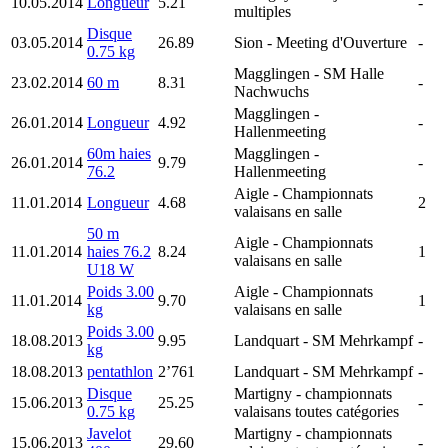
10.05.2014
Longueur
5.21
-
multiples
Disque
03.05.2014
26.89
Sion
- Meeting d'Ouverture
-
0.75 kg
Magglingen
- SM Halle
23.02.2014
60 m
8.31
-
Nachwuchs
Magglingen
-
26.01.2014
Longueur
4.92
-
Hallenmeeting
60m haies
Magglingen
-
26.01.2014
9.79
-
76.2
Hallenmeeting
Aigle
- Championnats
11.01.2014
Longueur
4.68
2
valaisans en salle
50 m
Aigle
- Championnats
11.01.2014
haies 76.2
8.24
1
valaisans en salle
U18 W
Poids 3.00
Aigle
- Championnats
11.01.2014
9.70
1
kg
valaisans en salle
Poids 3.00
18.08.2013
9.95
Landquart
- SM Mehrkampf
-
kg
18.08.2013
pentathlon
2’761
Landquart
- SM Mehrkampf
-
Disque
Martigny
- championnats
15.06.2013
25.25
-
0.75 kg
valaisans toutes catégories
Javelot
Martigny
- championnats
15.06.2013
29.60
-