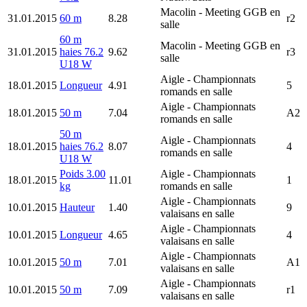
Macolin
- Meeting GGB en
31.01.2015
60 m
8.28
r2
salle
60 m
Macolin
- Meeting GGB en
31.01.2015
haies 76.2
9.62
r3
salle
U18 W
Aigle
- Championnats
18.01.2015
Longueur
4.91
5
romands en salle
Aigle
- Championnats
18.01.2015
50 m
7.04
A2
romands en salle
50 m
Aigle
- Championnats
18.01.2015
haies 76.2
8.07
4
romands en salle
U18 W
Poids 3.00
Aigle
- Championnats
18.01.2015
11.01
1
kg
romands en salle
Aigle
- Championnats
10.01.2015
Hauteur
1.40
9
valaisans en salle
Aigle
- Championnats
10.01.2015
Longueur
4.65
4
valaisans en salle
Aigle
- Championnats
10.01.2015
50 m
7.01
A1
valaisans en salle
Aigle
- Championnats
10.01.2015
50 m
7.09
r1
valaisans en salle