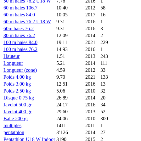
50 m haies 76.2 U18 W
7.76
2016
1
60 m haies 106.7
10.40
2012
58
60 m haies 84.0
10.05
2017
16
60 m haies 76.2 U18 W
9.31
2016
1
60m haies 76.2
9.31
2016
3
80 m haies 76.2
12.09
2014
2
100 m haies 84.0
19.11
2021
229
100 m haies 76.2
14.93
2016
1
Hauteur
1.51
2013
243
Longueur
5.21
2014
111
Longueur (zone)
4.59
2012
33
Poids 4.00 kg
9.70
2021
133
Poids 3.00 kg
12.51
2016
13
Poids 2.50 kg
5.06
2010
32
Disque 0.75 kg
26.89
2014
20
Javelot 500 gr
24.17
2016
34
Javelot 400 gr
29.60
2013
52
Balle 200 gr
24.06
2010
300
multiples
1411
2011
1
pentathlon
3’126
2014
27
Pentathlon U18 W Indoor
3190
2015
2