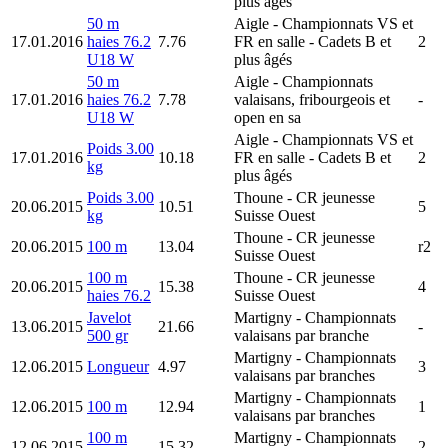
plus âgés
50 m
Aigle
- Championnats VS et
17.01.2016
haies 76.2
7.76
FR en salle - Cadets B et
2
U18 W
plus âgés
50 m
Aigle
- Championnats
17.01.2016
haies 76.2
7.78
valaisans, fribourgeois et
-
U18 W
open en sa
Aigle
- Championnats VS et
Poids 3.00
17.01.2016
10.18
FR en salle - Cadets B et
2
kg
plus âgés
Poids 3.00
Thoune
- CR jeunesse
20.06.2015
10.51
5
kg
Suisse Ouest
Thoune
- CR jeunesse
20.06.2015
100 m
13.04
r2
Suisse Ouest
100 m
Thoune
- CR jeunesse
20.06.2015
15.38
4
haies 76.2
Suisse Ouest
Javelot
Martigny
- Championnats
13.06.2015
21.66
-
500 gr
valaisans par branche
Martigny
- Championnats
12.06.2015
Longueur
4.97
3
valaisans par branches
Martigny
- Championnats
12.06.2015
100 m
12.94
1
valaisans par branches
100 m
Martigny
- Championnats
12.06.2015
15.32
2