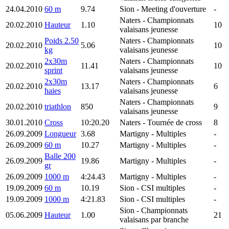
24.04.2010
60 m
9.74
Sion
- Meeting d'ouverture
-
Naters
- Championnats
20.02.2010
Hauteur
1.10
10
valaisans jeunesse
Poids 2.50
Naters
- Championnats
20.02.2010
5.06
10
kg
valaisans jeunesse
2x30m
Naters
- Championnats
20.02.2010
11.41
10
sprint
valaisans jeunesse
2x30m
Naters
- Championnats
20.02.2010
13.17
6
haies
valaisans jeunesse
Naters
- Championnats
20.02.2010
triathlon
850
9
valaisans jeunesse
30.01.2010
Cross
10:20.20
Naters
- Tournée de cross
8
26.09.2009
Longueur
3.68
Martigny
- Multiples
-
26.09.2009
60 m
10.27
Martigny
- Multiples
-
Balle 200
26.09.2009
19.86
Martigny
- Multiples
-
gr
26.09.2009
1000 m
4:24.43
Martigny
- Multiples
-
19.09.2009
60 m
10.19
Sion
- CSI multiples
-
19.09.2009
1000 m
4:21.83
Sion
- CSI multiples
-
Sion
- Championnats
05.06.2009
Hauteur
1.00
21
valaisans par branche