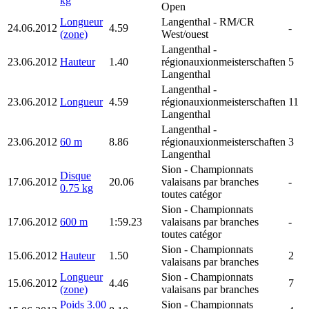
kg
Open
Longueur
Langenthal
- RM/CR
24.06.2012
4.59
-
(zone)
West/ouest
Langenthal
-
23.06.2012
Hauteur
1.40
régionauxionmeisterschaften
5
Langenthal
Langenthal
-
23.06.2012
Longueur
4.59
régionauxionmeisterschaften
11
Langenthal
Langenthal
-
23.06.2012
60 m
8.86
régionauxionmeisterschaften
3
Langenthal
Sion
- Championnats
Disque
17.06.2012
20.06
valaisans par branches
-
0.75 kg
toutes catégor
Sion
- Championnats
17.06.2012
600 m
1:59.23
valaisans par branches
-
toutes catégor
Sion
- Championnats
15.06.2012
Hauteur
1.50
2
valaisans par branches
Longueur
Sion
- Championnats
15.06.2012
4.46
7
(zone)
valaisans par branches
Poids 3.00
Sion
- Championnats