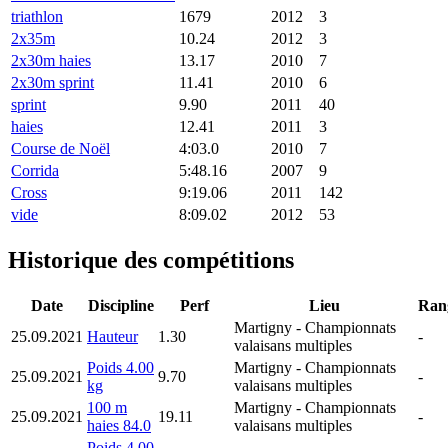
triathlon
1679
2012
3
2x35m
10.24
2012
3
2x30m haies
13.17
2010
7
2x30m sprint
11.41
2010
6
sprint
9.90
2011
40
haies
12.41
2011
3
Course de Noël
4:03.0
2010
7
Corrida
5:48.16
2007
9
Cross
9:19.06
2011
142
vide
8:09.02
2012
53
Historique des compétitions
Date
Discipline
Perf
Lieu
Ran
Martigny
- Championnats
25.09.2021
Hauteur
1.30
-
valaisans multiples
Poids 4.00
Martigny
- Championnats
25.09.2021
9.70
-
kg
valaisans multiples
100 m
Martigny
- Championnats
25.09.2021
19.11
-
haies 84.0
valaisans multiples
Poids 4.00