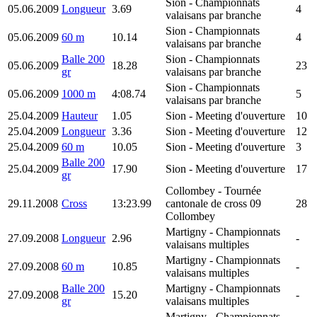
Sion
- Championnats
05.06.2009
Longueur
3.69
4
valaisans par branche
Sion
- Championnats
05.06.2009
60 m
10.14
4
valaisans par branche
Balle 200
Sion
- Championnats
05.06.2009
18.28
23
gr
valaisans par branche
Sion
- Championnats
05.06.2009
1000 m
4:08.74
5
valaisans par branche
25.04.2009
Hauteur
1.05
Sion
- Meeting d'ouverture
10
25.04.2009
Longueur
3.36
Sion
- Meeting d'ouverture
12
25.04.2009
60 m
10.05
Sion
- Meeting d'ouverture
3
Balle 200
25.04.2009
17.90
Sion
- Meeting d'ouverture
17
gr
Collombey
- Tournée
29.11.2008
Cross
13:23.99
cantonale de cross 09
28
Collombey
Martigny
- Championnats
27.09.2008
Longueur
2.96
-
valaisans multiples
Martigny
- Championnats
27.09.2008
60 m
10.85
-
valaisans multiples
Balle 200
Martigny
- Championnats
27.09.2008
15.20
-
gr
valaisans multiples
Martigny
- Championnats