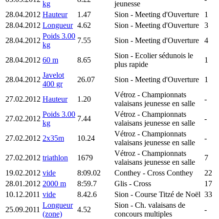
kg
jeunesse
28.04.2012
Hauteur
1.47
Sion
- Meeting d'Ouverture
1
28.04.2012
Longueur
4.62
Sion
- Meeting d'Ouverture
3
Poids 3.00
28.04.2012
7.55
Sion
- Meeting d'Ouverture
4
kg
Sion
- Ecolier sédunois le
28.04.2012
60 m
8.65
1
plus rapide
Javelot
28.04.2012
26.07
Sion
- Meeting d'Ouverture
1
400 gr
Vétroz
- Championnats
27.02.2012
Hauteur
1.20
-
valaisans jeunesse en salle
Poids 3.00
Vétroz
- Championnats
27.02.2012
7.44
-
kg
valaisans jeunesse en salle
Vétroz
- Championnats
27.02.2012
2x35m
10.24
-
valaisans jeunesse en salle
Vétroz
- Championnats
27.02.2012
triathlon
1679
7
valaisans jeunesse en salle
19.02.2012
vide
8:09.02
Conthey
- Cross Conthey
22
28.01.2012
2000 m
8:59.7
Glis
- Cross
17
10.12.2011
vide
8.42.6
Sion
- Course Titzé de Noël
33
Longueur
Sion
- Ch. valaisans de
25.09.2011
4.52
-
(zone)
concours multiples