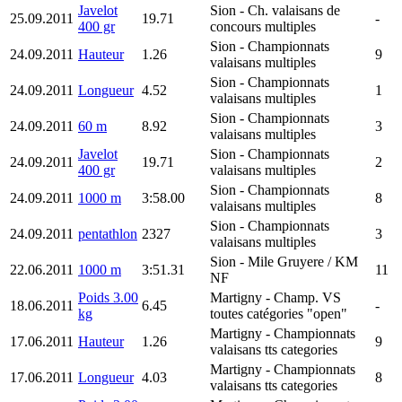
Javelot
Sion
- Ch. valaisans de
25.09.2011
19.71
-
400 gr
concours multiples
Sion
- Championnats
24.09.2011
Hauteur
1.26
9
valaisans multiples
Sion
- Championnats
24.09.2011
Longueur
4.52
1
valaisans multiples
Sion
- Championnats
24.09.2011
60 m
8.92
3
valaisans multiples
Javelot
Sion
- Championnats
24.09.2011
19.71
2
400 gr
valaisans multiples
Sion
- Championnats
24.09.2011
1000 m
3:58.00
8
valaisans multiples
Sion
- Championnats
24.09.2011
pentathlon
2327
3
valaisans multiples
Sion
- Mile Gruyere / KM
22.06.2011
1000 m
3:51.31
11
NF
Poids 3.00
Martigny
- Champ. VS
18.06.2011
6.45
-
kg
toutes catégories "open"
Martigny
- Championnats
17.06.2011
Hauteur
1.26
9
valaisans tts categories
Martigny
- Championnats
17.06.2011
Longueur
4.03
8
valaisans tts categories