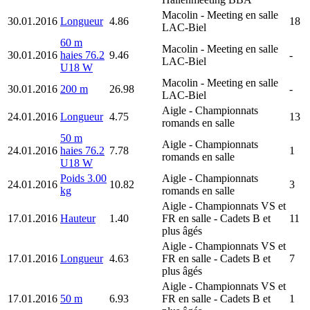
Macolin
- Meeting en salle
30.01.2016
Longueur
4.86
18
LAC-Biel
60 m
Macolin
- Meeting en salle
30.01.2016
haies 76.2
9.46
-
LAC-Biel
U18 W
Macolin
- Meeting en salle
30.01.2016
200 m
26.98
-
LAC-Biel
Aigle
- Championnats
24.01.2016
Longueur
4.75
13
romands en salle
50 m
Aigle
- Championnats
24.01.2016
haies 76.2
7.78
1
romands en salle
U18 W
Poids 3.00
Aigle
- Championnats
24.01.2016
10.82
3
kg
romands en salle
Aigle
- Championnats VS et
17.01.2016
Hauteur
1.40
FR en salle - Cadets B et
11
plus âgés
Aigle
- Championnats VS et
17.01.2016
Longueur
4.63
FR en salle - Cadets B et
7
plus âgés
Aigle
- Championnats VS et
17.01.2016
50 m
6.93
FR en salle - Cadets B et
1