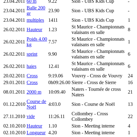
23.04.2011
60 m
9.22
Sion
- UBS Kids Cup
-
Balle 200
23.04.2011
23.90
Sion
- UBS Kids Cup
-
gr
23.04.2011
multiples
1411
Sion
- UBS Kids Cup
1
St Maurice
- Championnats
26.02.2011
Hauteur
1.23
8
valaisans en salle
Poids 4.00
St Maurice
- Championnats
26.02.2011
7.57
1
kg
valaisans en salle
St Maurice
- Championnats
26.02.2011
sprint
9.90
6
valaisans en salle
St Maurice
- Championnats
26.02.2011
haies
12.41
6
valaisans en salle
20.02.2011
Cross
9:19.06
Vouvry
- Cross de Vouvry
24
29.01.2011
Cross
0h09:26.00
Sierre
- Cross de Sierre
16
Naters
- Tournée de cross
08.01.2011
2000 m
10:09.40
21
Naters
Course de
01.12.2010
4:03.0
Sion
- Course de Noël
13
Noël
Collombey
- Cross
27.11.2010
vide
11:26.11
22
Collombey
02.10.2010
Hauteur
1.10
Sion
- Meeting interne
4
02.10.2010
Longueur
4.20
Sion
- Meeting interne
1