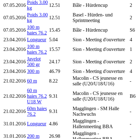
Poids 3.00
07.05.2016
12.51
Bâle
- Hürdencup
2
kg
Poids 3.00
Basel
- Hürden- und
07.05.2016
12.51
2
kg
Sprintmeeting
100 m
07.05.2016
15.45
Bâle
- Hürdencup
S6
haies 76.2
23.04.2016
Longueur
5.04
Sion
- Meeting d'ouverture
4
100 m
23.04.2016
15.57
Sion
- Meeting d'ouverture
1
haies 76.2
Javelot
23.04.2016
24.17
Sion
- Meeting d'ouverture
2
500 gr
23.04.2016
300 m
46.79
Sion
- Meeting d'ouverture
4
Macolin
- CS jeunesse en
21.02.2016
60 m
8.22
-
salle (U20/U18/U16)
60 m
Macolin
- CS jeunesse en
21.02.2016
haies 76.2
9.31
B6
salle (U20/U18/U16)
U18 W
60m haies
Magglingen
- SM Halle
21.02.2016
9.31
-
76.2
Nachwuchs
Magglingen
-
31.01.2016
Longueur
4.86
-
Hallenmeeting BBA
Magglingen
-
31.01.2016
200 m
26.98
-
Hallenmeeting BBA