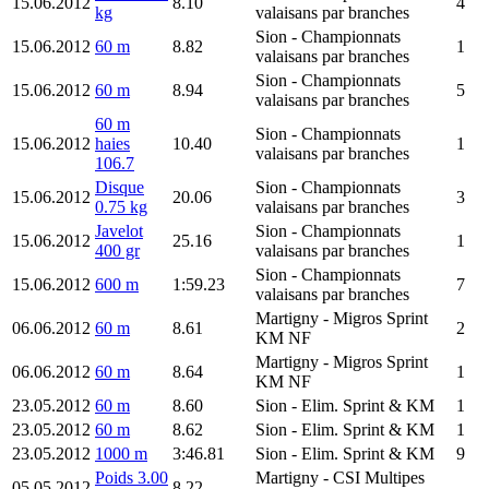
15.06.2012
8.10
4
kg
valaisans par branches
Sion
- Championnats
15.06.2012
60 m
8.82
1
valaisans par branches
Sion
- Championnats
15.06.2012
60 m
8.94
5
valaisans par branches
60 m
Sion
- Championnats
15.06.2012
haies
10.40
1
valaisans par branches
106.7
Disque
Sion
- Championnats
15.06.2012
20.06
3
0.75 kg
valaisans par branches
Javelot
Sion
- Championnats
15.06.2012
25.16
1
400 gr
valaisans par branches
Sion
- Championnats
15.06.2012
600 m
1:59.23
7
valaisans par branches
Martigny
- Migros Sprint
06.06.2012
60 m
8.61
2
KM NF
Martigny
- Migros Sprint
06.06.2012
60 m
8.64
1
KM NF
23.05.2012
60 m
8.60
Sion
- Elim. Sprint & KM
1
23.05.2012
60 m
8.62
Sion
- Elim. Sprint & KM
1
23.05.2012
1000 m
3:46.81
Sion
- Elim. Sprint & KM
9
Poids 3.00
Martigny
- CSI Multipes
05.05.2012
8.22
-