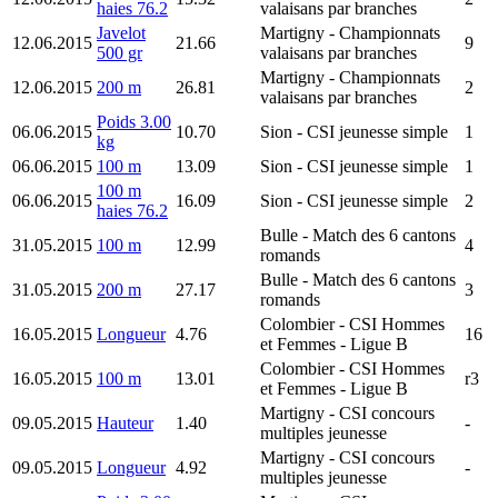
haies 76.2
valaisans par branches
Javelot
Martigny
- Championnats
12.06.2015
21.66
9
500 gr
valaisans par branches
Martigny
- Championnats
12.06.2015
200 m
26.81
2
valaisans par branches
Poids 3.00
06.06.2015
10.70
Sion
- CSI jeunesse simple
1
kg
06.06.2015
100 m
13.09
Sion
- CSI jeunesse simple
1
100 m
06.06.2015
16.09
Sion
- CSI jeunesse simple
2
haies 76.2
Bulle
- Match des 6 cantons
31.05.2015
100 m
12.99
4
romands
Bulle
- Match des 6 cantons
31.05.2015
200 m
27.17
3
romands
Colombier
- CSI Hommes
16.05.2015
Longueur
4.76
16
et Femmes - Ligue B
Colombier
- CSI Hommes
16.05.2015
100 m
13.01
r3
et Femmes - Ligue B
Martigny
- CSI concours
09.05.2015
Hauteur
1.40
-
multiples jeunesse
Martigny
- CSI concours
09.05.2015
Longueur
4.92
-
multiples jeunesse