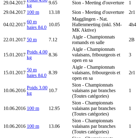
29.04.2017
9.65
Sion
- Meeting d'ouverture
1
kg
29.04.2017
100 m
13.18
Sion
- Meeting d'ouverture
2r1
Magglingen
- Nat.
60 m
04.02.2017
10.05
Hallenmeeting (inkl. SM-
4h4
haies 84.0
MK Aktive)
Aigle
- Championnats
22.01.2017
50 m
7.12
2B
romands en salle
Aigle
- Championnats
Poids 4.00
15.01.2017
8.36
valaisans, fribourgeois et
3
kg
open en sa
Aigle
- Championnats
50 m
15.01.2017
8.39
valaisans, fribourgeois et
2r1
haies 84.0
open en sa
Sion
- Championnats
Poids 3.00
10.06.2016
10.7
valaisans par branches
1
kg
(Toutes catégories)
Sion
- Championnats
10.06.2016
100 m
12.95
valaisans par branches
1
(Toutes catégories)
Sion
- Championnats
10.06.2016
100 m
13.06
valaisans par branches
1
(Toutes catégories)