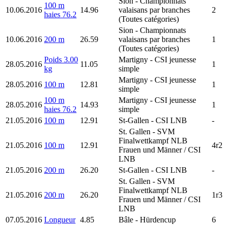
Sion
- Championnats
100 m
10.06.2016
14.96
valaisans par branches
2
haies 76.2
(Toutes catégories)
Sion
- Championnats
10.06.2016
200 m
26.59
valaisans par branches
1
(Toutes catégories)
Poids 3.00
Martigny
- CSI jeunesse
28.05.2016
11.05
1
kg
simple
Martigny
- CSI jeunesse
28.05.2016
100 m
12.81
1
simple
100 m
Martigny
- CSI jeunesse
28.05.2016
14.93
1
haies 76.2
simple
21.05.2016
100 m
12.91
St-Gallen
- CSI LNB
-
St. Gallen
- SVM
Finalwettkampf NLB
21.05.2016
100 m
12.91
4r2
Frauen und Männer / CSI
LNB
21.05.2016
200 m
26.20
St-Gallen
- CSI LNB
-
St. Gallen
- SVM
Finalwettkampf NLB
21.05.2016
200 m
26.20
1r3
Frauen und Männer / CSI
LNB
07.05.2016
Longueur
4.85
Bâle
- Hürdencup
6