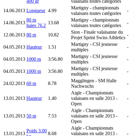
400 gr
valaisans toutes catégories
Martigny
- championnats
14.06.2013
Longueur
4.99
-
valaisans toutes catégories
80 m
Martigny
- championnats
14.06.2013
13.68
-
haies 76.2
valaisans toutes catégories
Sion
- Finale valaisanne du
12.06.2013
80 m
10.82
-
Projet Sprint Swiss Athletics
Martigny
- CSI jeunesse
04.05.2013
Hauteur
1.51
-
multiples
Martigny
- CSI jeunesse
04.05.2013
1000 m
3:56.80
-
multiples
Martigny
- CSI jeunesse
04.05.2013
1000 m
3:56.80
-
multiples
Magglingen
- SM Halle
24.02.2013
60 m
8.78
-
Nachwuchs
Aigle
- Championnats
13.01.2013
Hauteur
1.40
valaisans en salle 2013 -
-
Open
Aigle
- Championnats
13.01.2013
50 m
7.53
valaisans en salle 2013 -
-
Open
Aigle
- Championnats
Poids 3.00
13.01.2013
8.68
valaisans en salle 2013 -
-