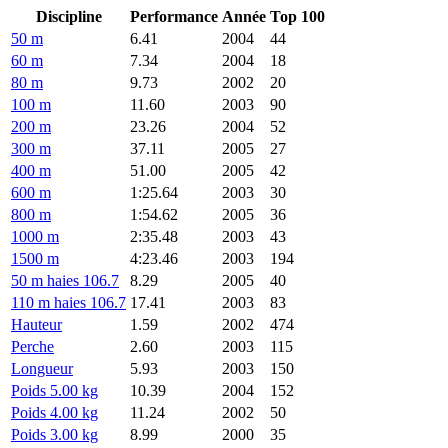
Discipline
Performance
Année
Top 100
50 m
6.41
2004
44
60 m
7.34
2004
18
80 m
9.73
2002
20
100 m
11.60
2003
90
200 m
23.26
2004
52
300 m
37.11
2005
27
400 m
51.00
2005
42
600 m
1:25.64
2003
30
800 m
1:54.62
2005
36
1000 m
2:35.48
2003
43
1500 m
4:23.46
2003
194
50 m haies 106.7
8.29
2005
40
110 m haies 106.7
17.41
2003
83
Hauteur
1.59
2002
474
Perche
2.60
2003
115
Longueur
5.93
2003
150
Poids 5.00 kg
10.39
2004
152
Poids 4.00 kg
11.24
2002
50
Poids 3.00 kg
8.99
2000
35