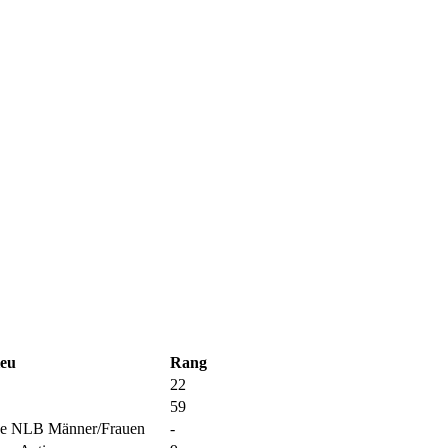
eu
Rang
22
59
de NLB Männer/Frauen
-