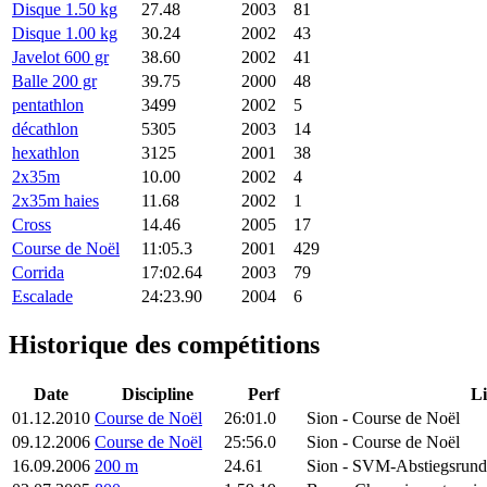
Disque 1.50 kg
27.48
2003
81
Disque 1.00 kg
30.24
2002
43
Javelot 600 gr
38.60
2002
41
Balle 200 gr
39.75
2000
48
pentathlon
3499
2002
5
décathlon
5305
2003
14
hexathlon
3125
2001
38
2x35m
10.00
2002
4
2x35m haies
11.68
2002
1
Cross
14.46
2005
17
Course de Noël
11:05.3
2001
429
Corrida
17:02.64
2003
79
Escalade
24:23.90
2004
6
Historique des compétitions
Date
Discipline
Perf
Li
01.12.2010
Course de Noël
26:01.0
Sion
- Course de Noël
09.12.2006
Course de Noël
25:56.0
Sion
- Course de Noël
16.09.2006
200 m
24.61
Sion
- SVM-Abstiegsrun