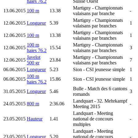
haies 76.2
Suisse Ouest
Martigny
- Championnats
13.06.2015
100 m
13.38
-
valaisans par branche
Martigny
- Championnats
12.06.2015
Longueur
5.39
1
valaisans par branches
Martigny
- Championnats
12.06.2015
100 m
13.38
1
valaisans par branches
100 m
Martigny
- Championnats
12.06.2015
15.54
3
haies 76.2
valaisans par branches
Javelot
Martigny
- Championnats
12.06.2015
23.84
7
500 gr
valaisans par branches
06.06.2015
Longueur
5.23
Sion
- CSI jeunesse simple
1
100 m
06.06.2015
15.86
Sion
- CSI jeunesse simple
1
haies 76.2
Bulle
- Match des 6 cantons
31.05.2015
Longueur
5.46
3
romands
Landquart
- 32. Mehrkampf
24.05.2015
800 m
2:36.06
-
Meeting 2015
Landquart
- Meeting
23.05.2015
Hauteur
1.41
national de concours
-
multiples
Landquart
- Meeting
23.05.2015
Longueur
5.20
national de concours
-