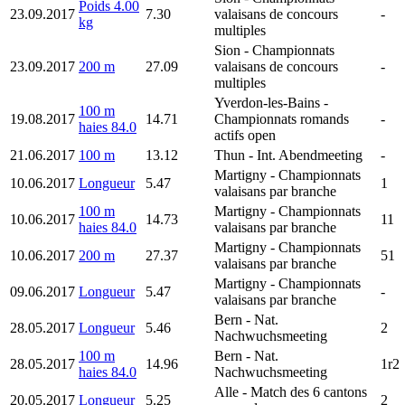
Poids 4.00
23.09.2017
7.30
valaisans de concours
-
kg
multiples
Sion
- Championnats
23.09.2017
200 m
27.09
valaisans de concours
-
multiples
Yverdon-les-Bains
-
100 m
19.08.2017
14.71
Championnats romands
-
haies 84.0
actifs open
21.06.2017
100 m
13.12
Thun
- Int. Abendmeeting
-
Martigny
- Championnats
10.06.2017
Longueur
5.47
1
valaisans par branche
100 m
Martigny
- Championnats
10.06.2017
14.73
11
haies 84.0
valaisans par branche
Martigny
- Championnats
10.06.2017
200 m
27.37
51
valaisans par branche
Martigny
- Championnats
09.06.2017
Longueur
5.47
-
valaisans par branche
Bern
- Nat.
28.05.2017
Longueur
5.46
2
Nachwuchsmeeting
100 m
Bern
- Nat.
28.05.2017
14.96
1r2
haies 84.0
Nachwuchsmeeting
Alle
- Match des 6 cantons
20.05.2017
Longueur
5.25
2