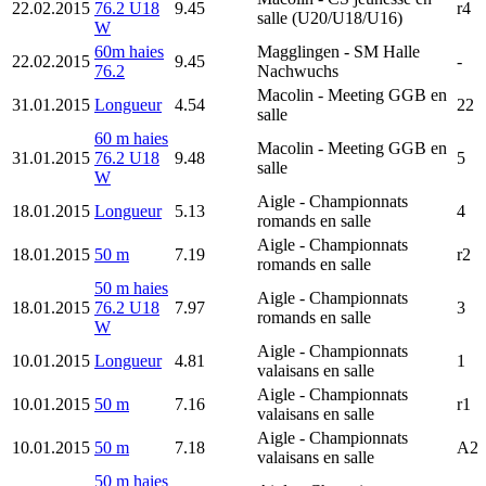
22.02.2015
76.2 U18
9.45
r4
salle (U20/U18/U16)
W
60m haies
Magglingen
- SM Halle
22.02.2015
9.45
-
76.2
Nachwuchs
Macolin
- Meeting GGB en
31.01.2015
Longueur
4.54
22
salle
60 m haies
Macolin
- Meeting GGB en
31.01.2015
76.2 U18
9.48
5
salle
W
Aigle
- Championnats
18.01.2015
Longueur
5.13
4
romands en salle
Aigle
- Championnats
18.01.2015
50 m
7.19
r2
romands en salle
50 m haies
Aigle
- Championnats
18.01.2015
76.2 U18
7.97
3
romands en salle
W
Aigle
- Championnats
10.01.2015
Longueur
4.81
1
valaisans en salle
Aigle
- Championnats
10.01.2015
50 m
7.16
r1
valaisans en salle
Aigle
- Championnats
10.01.2015
50 m
7.18
A2
valaisans en salle
50 m haies