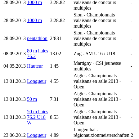
28.09.2013
1000 m
3:28.82
valaisans de concours
-
multiples
Sion
- Championnats
28.09.2013
1000 m
3:28.82
valaisans de concours
-
multiples
Sion
- Championnats
28.09.2013
pentathlon
2’831
valaisans de concours
-
multiples
80 m haies
08.09.2013
13.02
Zug
- SM U16 / U18
-
76.2
Martigny
- CSI jeunesse
04.05.2013
Hauteur
1.45
-
multiples
Aigle
- Championnats
13.01.2013
Longueur
4.55
valaisans en salle 2013 -
-
Open
Aigle
- Championnats
13.01.2013
50 m
7.31
valaisans en salle 2013 -
-
Open
50 m haies
Aigle
- Championnats
13.01.2013
76.2 U18
8.53
valaisans en salle 2013 -
-
W
Open
Langenthal
-
23.06.2012
Longueur
4.89
régionauxionmeisterschaften
2