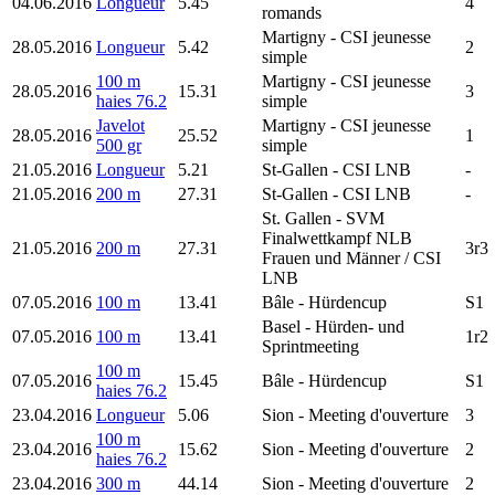
04.06.2016
Longueur
5.45
4
romands
Martigny
- CSI jeunesse
28.05.2016
Longueur
5.42
2
simple
100 m
Martigny
- CSI jeunesse
28.05.2016
15.31
3
haies 76.2
simple
Javelot
Martigny
- CSI jeunesse
28.05.2016
25.52
1
500 gr
simple
21.05.2016
Longueur
5.21
St-Gallen
- CSI LNB
-
21.05.2016
200 m
27.31
St-Gallen
- CSI LNB
-
St. Gallen
- SVM
Finalwettkampf NLB
21.05.2016
200 m
27.31
3r3
Frauen und Männer / CSI
LNB
07.05.2016
100 m
13.41
Bâle
- Hürdencup
S1
Basel
- Hürden- und
07.05.2016
100 m
13.41
1r2
Sprintmeeting
100 m
07.05.2016
15.45
Bâle
- Hürdencup
S1
haies 76.2
23.04.2016
Longueur
5.06
Sion
- Meeting d'ouverture
3
100 m
23.04.2016
15.62
Sion
- Meeting d'ouverture
2
haies 76.2
23.04.2016
300 m
44.14
Sion
- Meeting d'ouverture
2