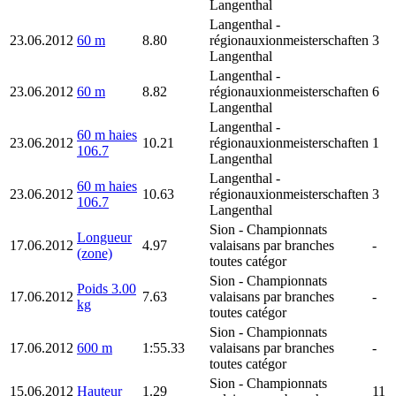
Langenthal
Langenthal
-
23.06.2012
60 m
8.80
régionauxionmeisterschaften
3
Langenthal
Langenthal
-
23.06.2012
60 m
8.82
régionauxionmeisterschaften
6
Langenthal
Langenthal
-
60 m haies
23.06.2012
10.21
régionauxionmeisterschaften
1
106.7
Langenthal
Langenthal
-
60 m haies
23.06.2012
10.63
régionauxionmeisterschaften
3
106.7
Langenthal
Sion
- Championnats
Longueur
17.06.2012
4.97
valaisans par branches
-
(zone)
toutes catégor
Sion
- Championnats
Poids 3.00
17.06.2012
7.63
valaisans par branches
-
kg
toutes catégor
Sion
- Championnats
17.06.2012
600 m
1:55.33
valaisans par branches
-
toutes catégor
Sion
- Championnats
15.06.2012
Hauteur
1.29
11