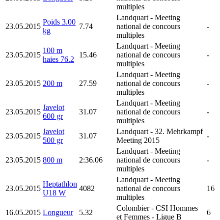
multiples
Landquart
- Meeting
Poids 3.00
23.05.2015
7.74
national de concours
-
kg
multiples
Landquart
- Meeting
100 m
23.05.2015
15.46
national de concours
-
haies 76.2
multiples
Landquart
- Meeting
23.05.2015
200 m
27.59
national de concours
-
multiples
Landquart
- Meeting
Javelot
23.05.2015
31.07
national de concours
-
600 gr
multiples
Javelot
Landquart
- 32. Mehrkampf
23.05.2015
31.07
-
500 gr
Meeting 2015
Landquart
- Meeting
23.05.2015
800 m
2:36.06
national de concours
-
multiples
Landquart
- Meeting
Heptathlon
23.05.2015
4082
national de concours
16
U18 W
multiples
Colombier
- CSI Hommes
16.05.2015
Longueur
5.32
6
et Femmes - Ligue B