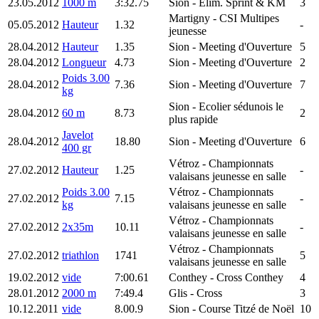
23.05.2012
1000 m
3:32.75
Sion
- Elim. Sprint & KM
3
Martigny
- CSI Multipes
05.05.2012
Hauteur
1.32
-
jeunesse
28.04.2012
Hauteur
1.35
Sion
- Meeting d'Ouverture
5
28.04.2012
Longueur
4.73
Sion
- Meeting d'Ouverture
2
Poids 3.00
28.04.2012
7.36
Sion
- Meeting d'Ouverture
7
kg
Sion
- Ecolier sédunois le
28.04.2012
60 m
8.73
2
plus rapide
Javelot
28.04.2012
18.80
Sion
- Meeting d'Ouverture
6
400 gr
Vétroz
- Championnats
27.02.2012
Hauteur
1.25
-
valaisans jeunesse en salle
Poids 3.00
Vétroz
- Championnats
27.02.2012
7.15
-
kg
valaisans jeunesse en salle
Vétroz
- Championnats
27.02.2012
2x35m
10.11
-
valaisans jeunesse en salle
Vétroz
- Championnats
27.02.2012
triathlon
1741
5
valaisans jeunesse en salle
19.02.2012
vide
7:00.61
Conthey
- Cross Conthey
4
28.01.2012
2000 m
7:49.4
Glis
- Cross
3
10.12.2011
vide
8.00.9
Sion
- Course Titzé de Noël
10