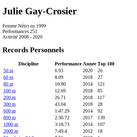
Julie
Gay-Crosier
Femme
Né(e) en 1999
Performances
251
Activité
2008 - 2020
Records Personnels
Discipline
Performance
Année
Top 100
50 m
6.93
2020
26
60 m
8.09
2018
27
80 m
10.90
2014
121
100 m
12.69
2018
85
200 m
26.71
2018
117
300 m
43.04
2018
28
600 m
1:47.29
2014
92
800 m
2:30.72
2017
139
1000 m
3:18.73
2014
107
2000 m
7:49.4
2012
18