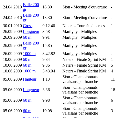
Balle 200
24.04.2010
18.30
Sion
- Meeting d'ouverture
-
gr
Balle 200
24.04.2010
18.30
Sion
- Meeting d'ouverture
-
gr
30.01.2010
Cross
9:12.40
Naters
- Tournée de cross
1
26.09.2009
Longueur
3.58
Martigny
- Multiples
-
26.09.2009
60 m
9.91
Martigny
- Multiples
-
Balle 200
26.09.2009
15.85
Martigny
- Multiples
-
gr
26.09.2009
1000 m
3:42.82
Martigny
- Multiples
-
10.06.2009
60 m
9.84
Naters
- Finale Sprint KM
1
10.06.2009
60 m
9.86
Naters
- Finale Sprint KM
5
10.06.2009
1000 m
3:43.04
Naters
- Finale Sprint KM
4
Sion
- Championnats
05.06.2009
Hauteur
1.13
11
valaisans par branche
Sion
- Championnats
05.06.2009
Longueur
3.36
18
valaisans par branche
Sion
- Championnats
05.06.2009
60 m
9.98
6
valaisans par branche
Sion
- Championnats
05.06.2009
60 m
10.08
3
valaisans par branche