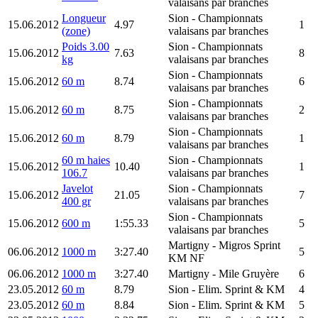
valaisans par branches
Longueur
Sion
- Championnats
15.06.2012
4.97
1
(zone)
valaisans par branches
Poids 3.00
Sion
- Championnats
15.06.2012
7.63
8
kg
valaisans par branches
Sion
- Championnats
15.06.2012
60 m
8.74
6
valaisans par branches
Sion
- Championnats
15.06.2012
60 m
8.75
2
valaisans par branches
Sion
- Championnats
15.06.2012
60 m
8.79
1
valaisans par branches
60 m haies
Sion
- Championnats
15.06.2012
10.40
1
106.7
valaisans par branches
Javelot
Sion
- Championnats
15.06.2012
21.05
7
400 gr
valaisans par branches
Sion
- Championnats
15.06.2012
600 m
1:55.33
5
valaisans par branches
Martigny
- Migros Sprint
06.06.2012
1000 m
3:27.40
5
KM NF
06.06.2012
1000 m
3:27.40
Martigny
- Mile Gruyère
6
23.05.2012
60 m
8.79
Sion
- Elim. Sprint & KM
4
23.05.2012
60 m
8.84
Sion
- Elim. Sprint & KM
5