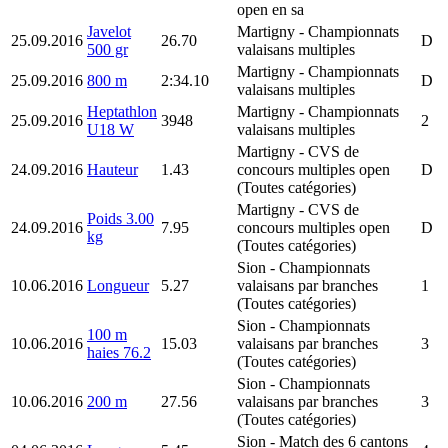
open en sa
Javelot
Martigny
- Championnats
25.09.2016
26.70
D
500 gr
valaisans multiples
Martigny
- Championnats
25.09.2016
800 m
2:34.10
D
valaisans multiples
Heptathlon
Martigny
- Championnats
25.09.2016
3948
2
U18 W
valaisans multiples
Martigny
- CVS de
24.09.2016
Hauteur
1.43
concours multiples open
D
(Toutes catégories)
Martigny
- CVS de
Poids 3.00
24.09.2016
7.95
concours multiples open
D
kg
(Toutes catégories)
Sion
- Championnats
10.06.2016
Longueur
5.27
valaisans par branches
1
(Toutes catégories)
Sion
- Championnats
100 m
10.06.2016
15.03
valaisans par branches
3
haies 76.2
(Toutes catégories)
Sion
- Championnats
10.06.2016
200 m
27.56
valaisans par branches
3
(Toutes catégories)
Sion
- Match des 6 cantons