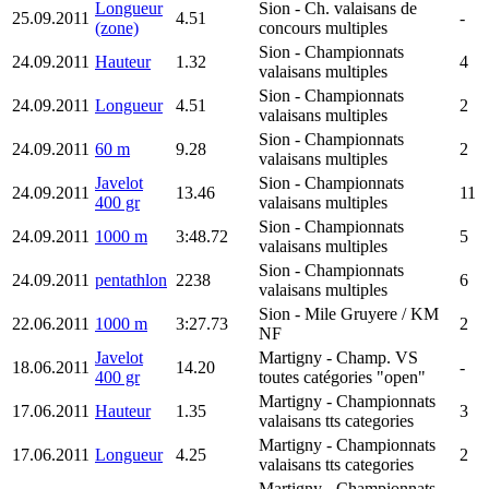
Longueur
Sion
- Ch. valaisans de
25.09.2011
4.51
-
(zone)
concours multiples
Sion
- Championnats
24.09.2011
Hauteur
1.32
4
valaisans multiples
Sion
- Championnats
24.09.2011
Longueur
4.51
2
valaisans multiples
Sion
- Championnats
24.09.2011
60 m
9.28
2
valaisans multiples
Javelot
Sion
- Championnats
24.09.2011
13.46
11
400 gr
valaisans multiples
Sion
- Championnats
24.09.2011
1000 m
3:48.72
5
valaisans multiples
Sion
- Championnats
24.09.2011
pentathlon
2238
6
valaisans multiples
Sion
- Mile Gruyere / KM
22.06.2011
1000 m
3:27.73
2
NF
Javelot
Martigny
- Champ. VS
18.06.2011
14.20
-
400 gr
toutes catégories "open"
Martigny
- Championnats
17.06.2011
Hauteur
1.35
3
valaisans tts categories
Martigny
- Championnats
17.06.2011
Longueur
4.25
2
valaisans tts categories
Martigny
- Championnats