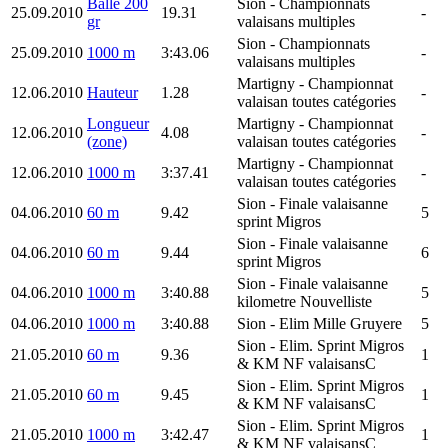
Balle 200
Sion
- Championnats
25.09.2010
19.31
-
gr
valaisans multiples
Sion
- Championnats
25.09.2010
1000 m
3:43.06
-
valaisans multiples
Martigny
- Championnat
12.06.2010
Hauteur
1.28
-
valaisan toutes catégories
Longueur
Martigny
- Championnat
12.06.2010
4.08
-
(zone)
valaisan toutes catégories
Martigny
- Championnat
12.06.2010
1000 m
3:37.41
-
valaisan toutes catégories
Sion
- Finale valaisanne
04.06.2010
60 m
9.42
5
sprint Migros
Sion
- Finale valaisanne
04.06.2010
60 m
9.44
6
sprint Migros
Sion
- Finale valaisanne
04.06.2010
1000 m
3:40.88
5
kilometre Nouvelliste
04.06.2010
1000 m
3:40.88
Sion
- Elim Mille Gruyere
5
Sion
- Elim. Sprint Migros
21.05.2010
60 m
9.36
1
& KM NF valaisansC
Sion
- Elim. Sprint Migros
21.05.2010
60 m
9.45
1
& KM NF valaisansC
Sion
- Elim. Sprint Migros
21.05.2010
1000 m
3:42.47
1
& KM NF valaisansC