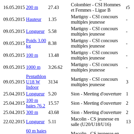
Colombier
- CSI Hommes
16.05.2015
200 m
27.43
r5
et Femmes - Ligue B
Martigny
- CSI concours
09.05.2015
Hauteur
1.35
-
multiples jeunesse
Martigny
- CSI concours
09.05.2015
Longueur
5.58
-
multiples jeunesse
Poids 3.00
Martigny
- CSI concours
09.05.2015
8.38
-
kg
multiples jeunesse
Martigny
- CSI concours
09.05.2015
100 m
13.48
-
multiples jeunesse
Martigny
- CSI concours
09.05.2015
1000 m
3:26.62
-
multiples jeunesse
Pentathlon
Martigny
- CSI concours
09.05.2015
U18 W
3134
3
multiples jeunesse
Indoor
25.04.2015
Longueur
5.20
Sion
- Meeting d'ouverture
1
100 m
25.04.2015
15.57
Sion
- Meeting d'ouverture
2
haies 76.2
25.04.2015
300 m
43.68
Sion
- Meeting d'ouverture
2
Macolin
- CS jeunesse en
22.02.2015
Longueur
5.11
13
salle (U20/U18/U16)
60 m haies
Macolin
- CS jeunesse en