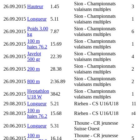
Sion
- Championnats
26.09.2015
Hauteur
1.45
3
valaisans multiples
Sion
- Championnats
26.09.2015
Longueur
5.11
1
valaisans multiples
Poids 3.00
Sion
- Championnats
26.09.2015
7.87
6
kg
valaisans multiples
100 m
Sion
- Championnats
26.09.2015
15.69
1
haies 76.2
valaisans multiples
Javelot
Sion
- Championnats
26.09.2015
22.39
4
500 gr
valaisans multiples
Sion
- Championnats
26.09.2015
200 m
28.38
2
valaisans multiples
Sion
- Championnats
26.09.2015
800 m
2:36.89
2
valaisans multiples
Heptathlon
Sion
- Championnats
26.09.2015
3842
1
U18 W
valaisans multiples
29.08.2015
Longueur
5.21
Riehen
- CS U16/U18
11
100 m
29.08.2015
15.68
Riehen
- CS U16/U18
r4
haies 76.2
Thoune
- CR jeunesse
20.06.2015
Longueur
5.31
2
Suisse Ouest
100 m
Thoune
- CR jeunesse
20.06.2015
16.14
5