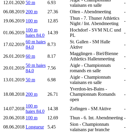
12.01.2020
50 m
6.93
-
valaisans en salle
06.08.2019
200 m
27.36
Olten
- Abendmeeting
-
Thun
- 7. Thuner Athletics
19.06.2019
100 m
12.85
-
Night / Int. Abendmeeting
100 m
Hochdorf
- SVM NLC und
01.06.2019
14.39
-
haies 84.0
PL
60 m haies
St. Gallen
- SM Halle
17.02.2019
8.73
-
84.0
Aktive
Magglingen
- Biel/Bienne
26.01.2019
60 m
8.17
-
Athletics Hallenmeeting
50 m haies
Aigle
- Championnats
20.01.2019
7.56
-
84.0
romands en salle
Aigle
- Championnats
13.01.2019
50 m
6.98
-
valaisans en salle
Yverdon-les-Bains
-
18.08.2018
200 m
26.71
Championnats Romands
-
open
100 m
14.07.2018
14.38
Zofingen
- SM Aktive
-
haies 84.0
20.06.2018
100 m
12.69
Thun
- 6. Int. Abendmeeting
-
Sion
- Championnats
08.06.2018
Longueur
5.45
-
valaisans par branche