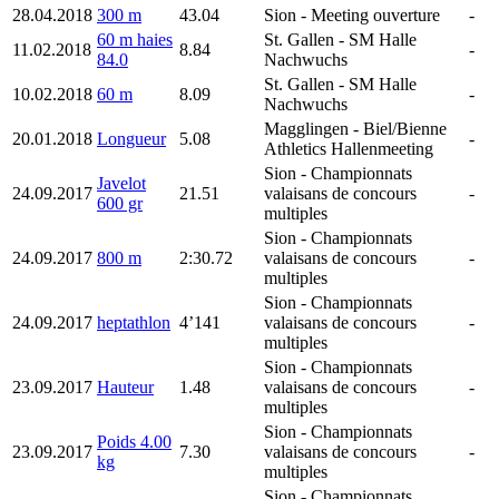
28.04.2018
300 m
43.04
Sion
- Meeting ouverture
-
60 m haies
St. Gallen
- SM Halle
11.02.2018
8.84
-
84.0
Nachwuchs
St. Gallen
- SM Halle
10.02.2018
60 m
8.09
-
Nachwuchs
Magglingen
- Biel/Bienne
20.01.2018
Longueur
5.08
-
Athletics Hallenmeeting
Sion
- Championnats
Javelot
24.09.2017
21.51
valaisans de concours
-
600 gr
multiples
Sion
- Championnats
24.09.2017
800 m
2:30.72
valaisans de concours
-
multiples
Sion
- Championnats
24.09.2017
heptathlon
4’141
valaisans de concours
-
multiples
Sion
- Championnats
23.09.2017
Hauteur
1.48
valaisans de concours
-
multiples
Sion
- Championnats
Poids 4.00
23.09.2017
7.30
valaisans de concours
-
kg
multiples
Sion
- Championnats