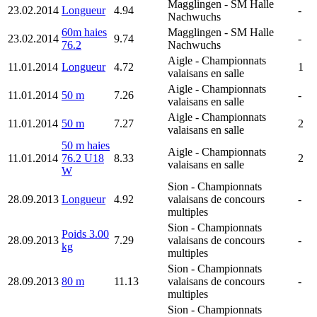
Magglingen
- SM Halle
23.02.2014
Longueur
4.94
-
Nachwuchs
60m haies
Magglingen
- SM Halle
23.02.2014
9.74
-
76.2
Nachwuchs
Aigle
- Championnats
11.01.2014
Longueur
4.72
1
valaisans en salle
Aigle
- Championnats
11.01.2014
50 m
7.26
-
valaisans en salle
Aigle
- Championnats
11.01.2014
50 m
7.27
2
valaisans en salle
50 m haies
Aigle
- Championnats
11.01.2014
76.2 U18
8.33
2
valaisans en salle
W
Sion
- Championnats
28.09.2013
Longueur
4.92
valaisans de concours
-
multiples
Sion
- Championnats
Poids 3.00
28.09.2013
7.29
valaisans de concours
-
kg
multiples
Sion
- Championnats
28.09.2013
80 m
11.13
valaisans de concours
-
multiples
Sion
- Championnats