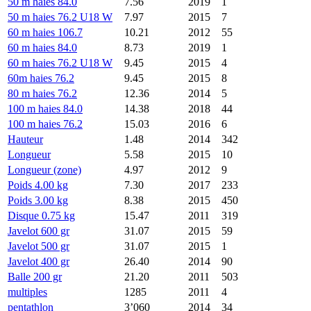
50 m haies 84.0
7.56
2019
1
50 m haies 76.2 U18 W
7.97
2015
7
60 m haies 106.7
10.21
2012
55
60 m haies 84.0
8.73
2019
1
60 m haies 76.2 U18 W
9.45
2015
4
60m haies 76.2
9.45
2015
8
80 m haies 76.2
12.36
2014
5
100 m haies 84.0
14.38
2018
44
100 m haies 76.2
15.03
2016
6
Hauteur
1.48
2014
342
Longueur
5.58
2015
10
Longueur (zone)
4.97
2012
9
Poids 4.00 kg
7.30
2017
233
Poids 3.00 kg
8.38
2015
450
Disque 0.75 kg
15.47
2011
319
Javelot 600 gr
31.07
2015
59
Javelot 500 gr
31.07
2015
1
Javelot 400 gr
26.40
2014
90
Balle 200 gr
21.20
2011
503
multiples
1285
2011
4
pentathlon
3’060
2014
34