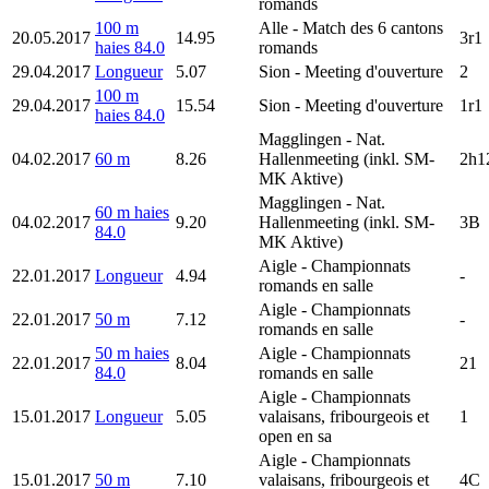
romands
100 m
Alle
- Match des 6 cantons
20.05.2017
14.95
3r1
haies 84.0
romands
29.04.2017
Longueur
5.07
Sion
- Meeting d'ouverture
2
100 m
29.04.2017
15.54
Sion
- Meeting d'ouverture
1r1
haies 84.0
Magglingen
- Nat.
04.02.2017
60 m
8.26
Hallenmeeting (inkl. SM-
2h1
MK Aktive)
Magglingen
- Nat.
60 m haies
04.02.2017
9.20
Hallenmeeting (inkl. SM-
3B
84.0
MK Aktive)
Aigle
- Championnats
22.01.2017
Longueur
4.94
-
romands en salle
Aigle
- Championnats
22.01.2017
50 m
7.12
-
romands en salle
50 m haies
Aigle
- Championnats
22.01.2017
8.04
21
84.0
romands en salle
Aigle
- Championnats
15.01.2017
Longueur
5.05
valaisans, fribourgeois et
1
open en sa
Aigle
- Championnats
15.01.2017
50 m
7.10
valaisans, fribourgeois et
4C