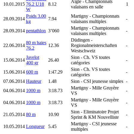
Aigle
- Championnats
10.01.2015
76.2 U18
8.12
1
valaisans en salle
W
Poids 3.00
Martigny
- Championnats
28.09.2014
7.94
-
kg
valaisans multiples
Martigny
- Championnats
28.09.2014
pentathlon
3’060
-
valaisans multiples
Düdingen
-
80 m haies
22.06.2014
12.36
Regionalmeisterschaften
-
76.2
Westschweiz
Javelot
Sion
- Ch. VS toutes
15.06.2014
26.40
-
400 gr
catégories
Sion
- Ch. VS toutes
15.06.2014
600 m
1:47.29
-
catégories
07.06.2014
Hauteur
1.48
Sion
- CSI jeunesse simples
-
Martigny
- Mille Gruyère
04.06.2014
1000 m
3:18.73
-
VS
Martigny
- Mille Gruyère
04.06.2014
1000 m
3:18.73
-
VS
Sion
- Eliminatoire Projet
21.05.2014
80 m
10.90
-
Sprint & KM Nouvelliste
Martigny
- CSI jeunesse
10.05.2014
Longueur
5.45
-
multiples