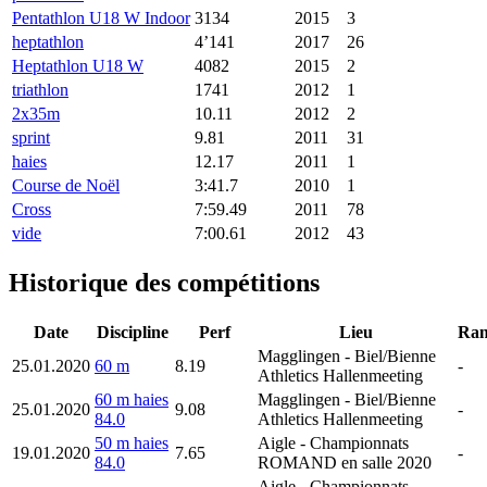
Pentathlon U18 W Indoor
3134
2015
3
heptathlon
4’141
2017
26
Heptathlon U18 W
4082
2015
2
triathlon
1741
2012
1
2x35m
10.11
2012
2
sprint
9.81
2011
31
haies
12.17
2011
1
Course de Noël
3:41.7
2010
1
Cross
7:59.49
2011
78
vide
7:00.61
2012
43
Historique des compétitions
Date
Discipline
Perf
Lieu
Ra
Magglingen
- Biel/Bienne
25.01.2020
60 m
8.19
-
Athletics Hallenmeeting
60 m haies
Magglingen
- Biel/Bienne
25.01.2020
9.08
-
84.0
Athletics Hallenmeeting
50 m haies
Aigle
- Championnats
19.01.2020
7.65
-
84.0
ROMAND en salle 2020
Aigle
- Championnats