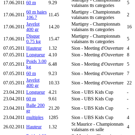
17.06.2011
60 m
9.29
5
valaisans tts categories
60 m haies
Martigny
- Championnats
17.06.2011
11.45
2
106.7
valaisans tts categories
Javelot
Martigny
- Championnats
17.06.2011
14.20
16
400 gr
valaisans tts categories
Disque
Martigny
- Championnats
17.06.2011
15.47
5
0.75 kg
valaisans tts categories
07.05.2011
Hauteur
1.32
Sion
- Meeting d'Ouverture
4
07.05.2011
Longueur
4.10
Sion
- Meeting d'Ouverture
8
Poids 3.00
07.05.2011
6.48
Sion
- Meeting d'Ouverture
5
kg
07.05.2011
60 m
9.23
Sion
- Meeting d'Ouverture
7
Javelot
07.05.2011
10.33
Sion
- Meeting d'Ouverture
22
400 gr
23.04.2011
Longueur
4.21
Sion
- UBS Kids Cup
-
23.04.2011
60 m
9.61
Sion
- UBS Kids Cup
-
Balle 200
23.04.2011
21.20
Sion
- UBS Kids Cup
-
gr
23.04.2011
multiples
1285
Sion
- UBS Kids Cup
4
St Maurice
- Championnats
26.02.2011
Hauteur
1.32
4
valaisans en salle