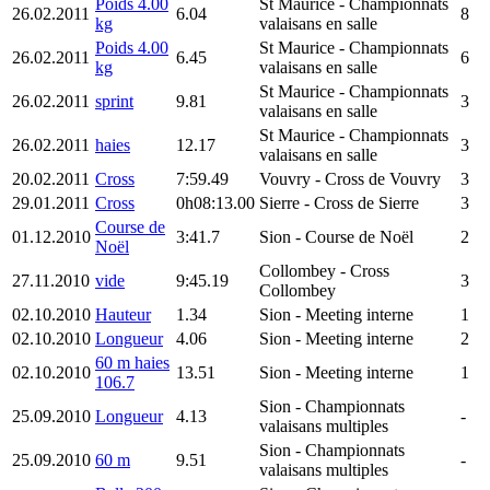
Poids 4.00
St Maurice
- Championnats
26.02.2011
6.04
8
kg
valaisans en salle
Poids 4.00
St Maurice
- Championnats
26.02.2011
6.45
6
kg
valaisans en salle
St Maurice
- Championnats
26.02.2011
sprint
9.81
3
valaisans en salle
St Maurice
- Championnats
26.02.2011
haies
12.17
3
valaisans en salle
20.02.2011
Cross
7:59.49
Vouvry
- Cross de Vouvry
3
29.01.2011
Cross
0h08:13.00
Sierre
- Cross de Sierre
3
Course de
01.12.2010
3:41.7
Sion
- Course de Noël
2
Noël
Collombey
- Cross
27.11.2010
vide
9:45.19
3
Collombey
02.10.2010
Hauteur
1.34
Sion
- Meeting interne
1
02.10.2010
Longueur
4.06
Sion
- Meeting interne
2
60 m haies
02.10.2010
13.51
Sion
- Meeting interne
1
106.7
Sion
- Championnats
25.09.2010
Longueur
4.13
-
valaisans multiples
Sion
- Championnats
25.09.2010
60 m
9.51
-
valaisans multiples