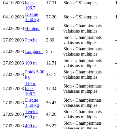
04.10.2003
haies
17.71
Sion
- CSI simples
1
106.7
Disque
04.10.2003
37.20
Sion
- CSI simples
1
1.50 kg
Sion
- Championnats
27.09.2003
Hauteur
1.60
-
valaisans multiples
Sion
- Championnats
27.09.2003
Perche
2.80
-
valaisans multiples
Sion
- Championnats
27.09.2003
Longueur
5.51
-
valaisans multiples
Sion
- Championnats
27.09.2003
100 m
12.71
-
valaisans multiples
Poids 5.00
Sion
- Championnats
27.09.2003
13.15
-
kg
valaisans multiples
110 m
Sion
- Championnats
27.09.2003
haies
17.34
-
valaisans multiples
106.7
Disque
Sion
- Championnats
27.09.2003
36.43
-
1.50 kg
valaisans multiples
Javelot
Sion
- Championnats
27.09.2003
47.26
-
600 gr
valaisans multiples
Sion
- Championnats
27.09.2003
400 m
56.27
-
valaisans multiples