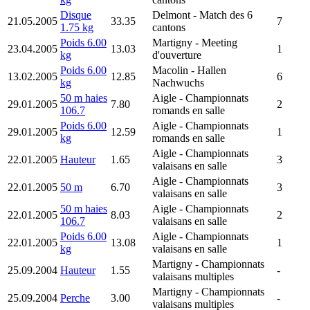
Disque
Delmont
- Match des 6
21.05.2005
33.35
7
1.75 kg
cantons
Poids 6.00
Martigny
- Meeting
23.04.2005
13.03
1
kg
d'ouverture
Poids 6.00
Macolin
- Hallen
13.02.2005
12.85
6
kg
Nachwuchs
50 m haies
Aigle
- Championnats
29.01.2005
7.80
2
106.7
romands en salle
Poids 6.00
Aigle
- Championnats
29.01.2005
12.59
1
kg
romands en salle
Aigle
- Championnats
22.01.2005
Hauteur
1.65
3
valaisans en salle
Aigle
- Championnats
22.01.2005
50 m
6.70
3
valaisans en salle
50 m haies
Aigle
- Championnats
22.01.2005
8.03
2
106.7
valaisans en salle
Poids 6.00
Aigle
- Championnats
22.01.2005
13.08
1
kg
valaisans en salle
Martigny
- Championnats
25.09.2004
Hauteur
1.55
-
valaisans multiples
Martigny
- Championnats
25.09.2004
Perche
3.00
-
valaisans multiples