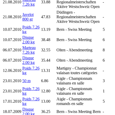
21.08.2010
33.88
Regionalmeisterschaften
-
7.26 kg
Aktive Westschweiz Open
Düdingen
-
Javelot
21.08.2010
47.83
Regionalmeisterschaften
-
800 gr
Aktive Westschweiz Open
Poids 7.26
10.07.2010
13.19
Bern
- Swiss Meeting
5
kg
Disque
10.07.2010
38.48
Bern
- Swiss Meeting
6
2.00 kg
Marteau
06.07.2010
32.55
Olten
- Abendmeeting
8
7.26 kg
Disque
06.07.2010
35.44
Olten
- Abendmeeting
6
2.00 kg
Poids 7.26
Martigny
- Championnat
12.06.2010
13.31
-
kg
valaisan toutes catégories
Aigle
- Championnats
23.01.2010
50 m
6.86
3
valaisans en salle
Poids 7.26
Aigle
- Championnats
23.01.2010
12.80
1
kg
valaisans en salle
Poids 7.26
Aigle
- Championnats
17.01.2010
13.00
5
kg
romands en salle
Disque
18.07.2009
36.25
Bern
- Swiss Meeting Bern
-
2.00 kg