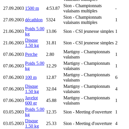
Sion
- Championnats
27.09.2003
1500 m
4:53.87
-
valaisans multiples
Sion
- Championnats
27.09.2003
décathlon
5324
1
valaisans multiples
Poids 5.00
21.06.2003
13.06
Sion
- CSI jeunesse simples
1
kg
Disque
21.06.2003
31.81
Sion
- CSI jeunesse simples
2
1.50 kg
Martigny
- Championnats
07.06.2003
Perche
2.80
1
valaisans
Poids 5.00
Martigny
- Championnats
07.06.2003
12.29
1
kg
valaisans
Martigny
- Championnats
07.06.2003
100 m
12.87
6
valaisans
Disque
Martigny
- Championnats
07.06.2003
32.04
4
1.50 kg
valaisans
Javelot
Martigny
- Championnats
07.06.2003
45.88
1
600 gr
valaisans
Poids 5.00
03.05.2003
12.35
Sion
- Meeting d'ouverture
1
kg
Disque
03.05.2003
25.33
Sion
- Meeting d'ouverture
4
1.50 kg