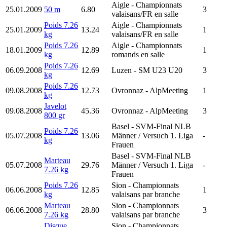
Aigle
- Championnats
25.01.2009
50 m
6.80
3
valaisans/FR en salle
Poids 7.26
Aigle
- Championnats
25.01.2009
13.24
1
kg
valaisans/FR en salle
Poids 7.26
Aigle
- Championnats
18.01.2009
12.89
1
kg
romands en salle
Poids 7.26
06.09.2008
12.69
Luzen
- SM U23 U20
3
kg
Poids 7.26
09.08.2008
12.73
Ovronnaz
- AlpMeeting
1
kg
Javelot
09.08.2008
45.36
Ovronnaz
- AlpMeeting
3
800 gr
Basel
- SVM-Final NLB
Poids 7.26
05.07.2008
13.06
Männer / Versuch 1. Liga
-
kg
Frauen
Basel
- SVM-Final NLB
Marteau
05.07.2008
29.76
Männer / Versuch 1. Liga
-
7.26 kg
Frauen
Poids 7.26
Sion
- Championnats
06.06.2008
12.85
1
kg
valaisans par branche
Marteau
Sion
- Championnats
06.06.2008
28.80
3
7.26 kg
valaisans par branche
Disque
Sion
- Championnats