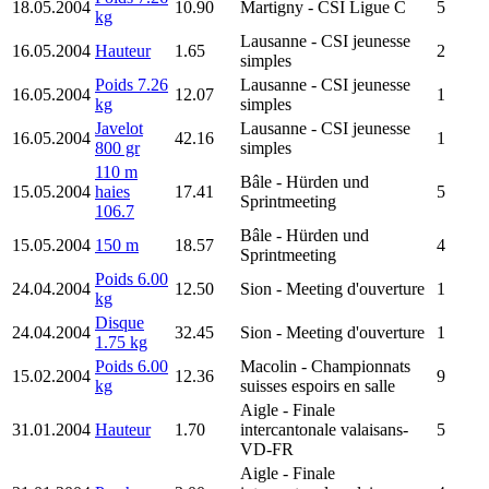
18.05.2004
10.90
Martigny
- CSI Ligue C
5
kg
Lausanne
- CSI jeunesse
16.05.2004
Hauteur
1.65
2
simples
Poids 7.26
Lausanne
- CSI jeunesse
16.05.2004
12.07
1
kg
simples
Javelot
Lausanne
- CSI jeunesse
16.05.2004
42.16
1
800 gr
simples
110 m
Bâle
- Hürden und
15.05.2004
haies
17.41
5
Sprintmeeting
106.7
Bâle
- Hürden und
15.05.2004
150 m
18.57
4
Sprintmeeting
Poids 6.00
24.04.2004
12.50
Sion
- Meeting d'ouverture
1
kg
Disque
24.04.2004
32.45
Sion
- Meeting d'ouverture
1
1.75 kg
Poids 6.00
Macolin
- Championnats
15.02.2004
12.36
9
kg
suisses espoirs en salle
Aigle
- Finale
31.01.2004
Hauteur
1.70
intercantonale valaisans-
5
VD-FR
Aigle
- Finale