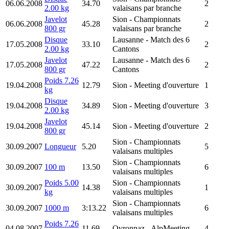
06.06.2008
34.70
2
2.00 kg
valaisans par branche
Javelot
Sion
- Championnats
06.06.2008
45.28
2
800 gr
valaisans par branche
Disque
Lausanne
- Match des 6
17.05.2008
33.10
2
2.00 kg
Cantons
Javelot
Lausanne
- Match des 6
17.05.2008
47.22
2
800 gr
Cantons
Poids 7.26
19.04.2008
12.79
Sion
- Meeting d'ouverture
1
kg
Disque
19.04.2008
34.89
Sion
- Meeting d'ouverture
3
2.00 kg
Javelot
19.04.2008
45.14
Sion
- Meeting d'ouverture
2
800 gr
Sion
- Championnats
30.09.2007
Longueur
5.20
5
valaisans multiples
Sion
- Championnats
30.09.2007
100 m
13.50
6
valaisans multiples
Poids 5.00
Sion
- Championnats
30.09.2007
14.38
1
kg
valaisans multiples
Sion
- Championnats
30.09.2007
1000 m
3:13.22
6
valaisans multiples
Poids 7.26
04.08.2007
11.69
Ovronnaz
- AlpMeeting
4