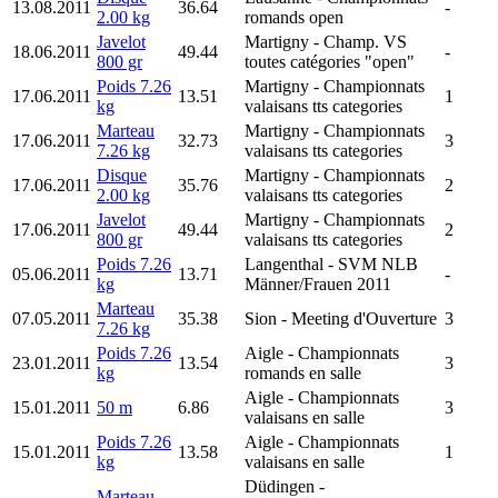
13.08.2011
36.64
-
2.00 kg
romands open
Javelot
Martigny
- Champ. VS
18.06.2011
49.44
-
800 gr
toutes catégories "open"
Poids 7.26
Martigny
- Championnats
17.06.2011
13.51
1
kg
valaisans tts categories
Marteau
Martigny
- Championnats
17.06.2011
32.73
3
7.26 kg
valaisans tts categories
Disque
Martigny
- Championnats
17.06.2011
35.76
2
2.00 kg
valaisans tts categories
Javelot
Martigny
- Championnats
17.06.2011
49.44
2
800 gr
valaisans tts categories
Poids 7.26
Langenthal
- SVM NLB
05.06.2011
13.71
-
kg
Männer/Frauen 2011
Marteau
07.05.2011
35.38
Sion
- Meeting d'Ouverture
3
7.26 kg
Poids 7.26
Aigle
- Championnats
23.01.2011
13.54
3
kg
romands en salle
Aigle
- Championnats
15.01.2011
50 m
6.86
3
valaisans en salle
Poids 7.26
Aigle
- Championnats
15.01.2011
13.58
1
kg
valaisans en salle
Düdingen
-
Marteau