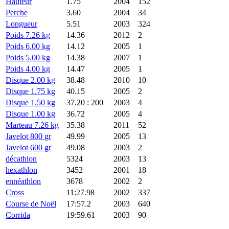
Hauteur
1.75
2004
152
Perche
3.60
2004
34
Longueur
5.51
2003
324
Poids 7.26 kg
14.36
2012
2
Poids 6.00 kg
14.12
2005
1
Poids 5.00 kg
14.38
2007
1
Poids 4.00 kg
14.47
2005
1
Disque 2.00 kg
38.48
2010
10
Disque 1.75 kg
40.15
2005
2
Disque 1.50 kg
37.20 : 200
2003
4
Disque 1.00 kg
36.72
2005
4
Marteau 7.26 kg
35.38
2011
52
Javelot 800 gr
49.99
2005
13
Javelot 600 gr
49.08
2003
2
décathlon
5324
2003
13
hexathlon
3452
2001
18
ennéathlon
3678
2002
2
Cross
11:27.98
2002
337
Course de Noël
17:57.2
2003
640
Corrida
19:59.61
2003
90