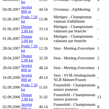
kg
Javelot
04.08.2007
44.54
Ovronnaz
- AlpMeeting
2
800 gr
Poids 7.26
Martigny
- Championnat
02.06.2007
12.46
-
kg
valaisan d'athlétisme
Disque
Martigny
- Championnats
01.06.2007
33.14
-
2.00 kg
valaisans par branche
Disque
Martigny
- Championnats
01.06.2007
33.14
-
2.00 kg
valaisans par branche
Poids 7.26
28.04.2007
12.26
Sion
- Meeting d'ouverture
1
kg
Disque
28.04.2007
32.50
Sion
- Meeting d'ouverture
2
2.00 kg
Javelot
28.04.2007
48.24
Sion
- Meeting d'ouverture
1
800 gr
Javelot
Sion
- SVM-Abstiegsrunde
16.09.2006
49.14
-
800 gr
NLB Männer/Frauen
Poids 7.26
Frauenfeld
- Championnats
02.09.2006
11.63
8
kg
suisses jeunesse
Disque
Frauenfeld
- Championnats
02.09.2006
31.42
13
2.00 kg
suisses jeunesse
Javelot
Frauenfeld
- Championnats
02.09.2006
46.14
8
800 gr
suisses jeunesse