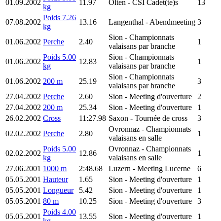
01.09.2002
11.97
Olten
- CSI Cadet(te)s
13
kg
Poids 7.26
07.08.2002
13.16
Langenthal
- Abendmeeting
3
kg
Sion
- Championnats
01.06.2002
Perche
2.40
1
valaisans par branche
Poids 5.00
Sion
- Championnats
01.06.2002
12.83
1
kg
valaisans par branche
Sion
- Championnats
01.06.2002
200 m
25.19
3
valaisans par branche
27.04.2002
Perche
2.60
Sion
- Meeting d'ouverture
2
27.04.2002
200 m
25.34
Sion
- Meeting d'ouverture
1
26.02.2002
Cross
11:27.98
Saxon
- Tournée de cross
3
Ovronnaz
- Championnats
02.02.2002
Perche
2.80
1
valaisans en salle
Poids 5.00
Ovronnaz
- Championnats
02.02.2002
12.86
1
kg
valaisans en salle
27.06.2001
1000 m
2:48.68
Luzern
- Meeting Lucerne
6
05.05.2001
Hauteur
1.65
Sion
- Meeting d'ouverture
1
05.05.2001
Longueur
5.42
Sion
- Meeting d'ouverture
1
05.05.2001
80 m
10.25
Sion
- Meeting d'ouverture
3
Poids 4.00
05.05.2001
13.55
Sion
- Meeting d'ouverture
1
kg