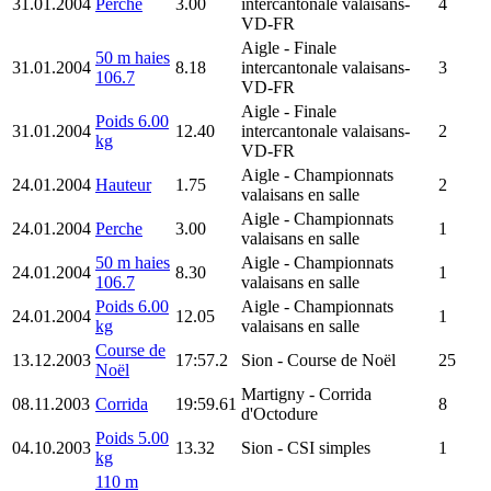
31.01.2004
Perche
3.00
intercantonale valaisans-
4
VD-FR
Aigle
- Finale
50 m haies
31.01.2004
8.18
intercantonale valaisans-
3
106.7
VD-FR
Aigle
- Finale
Poids 6.00
31.01.2004
12.40
intercantonale valaisans-
2
kg
VD-FR
Aigle
- Championnats
24.01.2004
Hauteur
1.75
2
valaisans en salle
Aigle
- Championnats
24.01.2004
Perche
3.00
1
valaisans en salle
50 m haies
Aigle
- Championnats
24.01.2004
8.30
1
106.7
valaisans en salle
Poids 6.00
Aigle
- Championnats
24.01.2004
12.05
1
kg
valaisans en salle
Course de
13.12.2003
17:57.2
Sion
- Course de Noël
25
Noël
Martigny
- Corrida
08.11.2003
Corrida
19:59.61
8
d'Octodure
Poids 5.00
04.10.2003
13.32
Sion
- CSI simples
1
kg
110 m