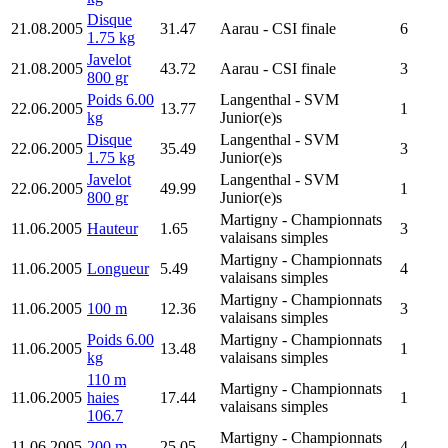
Disque
21.08.2005
31.47
Aarau
- CSI finale
6
1.75 kg
Javelot
21.08.2005
43.72
Aarau
- CSI finale
3
800 gr
Poids 6.00
Langenthal
- SVM
22.06.2005
13.77
1
kg
Junior(e)s
Disque
Langenthal
- SVM
22.06.2005
35.49
3
1.75 kg
Junior(e)s
Javelot
Langenthal
- SVM
22.06.2005
49.99
1
800 gr
Junior(e)s
Martigny
- Championnats
11.06.2005
Hauteur
1.65
3
valaisans simples
Martigny
- Championnats
11.06.2005
Longueur
5.49
4
valaisans simples
Martigny
- Championnats
11.06.2005
100 m
12.36
3
valaisans simples
Poids 6.00
Martigny
- Championnats
11.06.2005
13.48
1
kg
valaisans simples
110 m
Martigny
- Championnats
11.06.2005
haies
17.44
1
valaisans simples
106.7
Martigny
- Championnats
11.06.2005
200 m
25.05
4