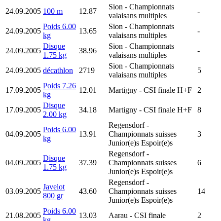
Sion
- Championnats
24.09.2005
100 m
12.87
-
valaisans multiples
Poids 6.00
Sion
- Championnats
24.09.2005
13.65
-
kg
valaisans multiples
Disque
Sion
- Championnats
24.09.2005
38.96
-
1.75 kg
valaisans multiples
Sion
- Championnats
24.09.2005
décathlon
2719
5
valaisans multiples
Poids 7.26
17.09.2005
12.01
Martigny
- CSI finale H+F
2
kg
Disque
17.09.2005
34.18
Martigny
- CSI finale H+F
8
2.00 kg
Regensdorf
-
Poids 6.00
04.09.2005
13.91
Championnats suisses
3
kg
Junior(e)s Espoir(e)s
Regensdorf
-
Disque
04.09.2005
37.39
Championnats suisses
6
1.75 kg
Junior(e)s Espoir(e)s
Regensdorf
-
Javelot
03.09.2005
43.60
Championnats suisses
14
800 gr
Junior(e)s Espoir(e)s
Poids 6.00
21.08.2005
13.03
Aarau
- CSI finale
2
kg