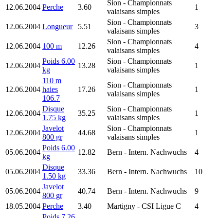
Sion
- Championnats
12.06.2004
Perche
3.60
1
valaisans simples
Sion
- Championnats
12.06.2004
Longueur
5.51
3
valaisans simples
Sion
- Championnats
12.06.2004
100 m
12.26
4
valaisans simples
Poids 6.00
Sion
- Championnats
12.06.2004
13.28
1
kg
valaisans simples
110 m
Sion
- Championnats
12.06.2004
haies
17.26
1
valaisans simples
106.7
Disque
Sion
- Championnats
12.06.2004
35.25
1
1.75 kg
valaisans simples
Javelot
Sion
- Championnats
12.06.2004
44.68
1
800 gr
valaisans simples
Poids 6.00
05.06.2004
12.82
Bern
- Intern. Nachwuchs
4
kg
Disque
05.06.2004
33.36
Bern
- Intern. Nachwuchs
10
1.50 kg
Javelot
05.06.2004
40.74
Bern
- Intern. Nachwuchs
9
800 gr
18.05.2004
Perche
3.40
Martigny
- CSI Ligue C
4
Poids 7.26