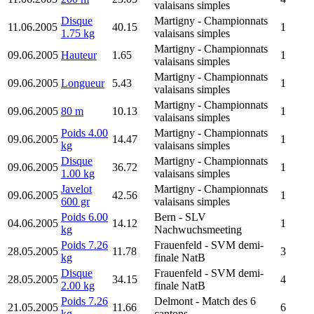
valaisans simples
Disque
Martigny
- Championnats
11.06.2005
40.15
1
1.75 kg
valaisans simples
Martigny
- Championnats
09.06.2005
Hauteur
1.65
1
valaisans simples
Martigny
- Championnats
09.06.2005
Longueur
5.43
1
valaisans simples
Martigny
- Championnats
09.06.2005
80 m
10.13
1
valaisans simples
Poids 4.00
Martigny
- Championnats
09.06.2005
14.47
1
kg
valaisans simples
Disque
Martigny
- Championnats
09.06.2005
36.72
1
1.00 kg
valaisans simples
Javelot
Martigny
- Championnats
09.06.2005
42.56
1
600 gr
valaisans simples
Poids 6.00
Bern
- SLV
04.06.2005
14.12
1
kg
Nachwuchsmeeting
Poids 7.26
Frauenfeld
- SVM demi-
28.05.2005
11.78
3
kg
finale NatB
Disque
Frauenfeld
- SVM demi-
28.05.2005
34.15
4
2.00 kg
finale NatB
Poids 7.26
Delmont
- Match des 6
21.05.2005
11.66
6
kg
cantons