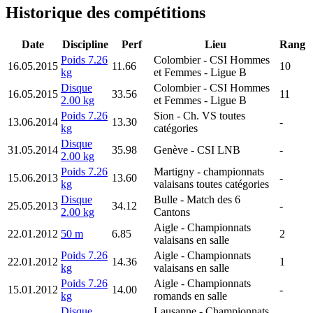
Historique des compétitions
Date
Discipline
Perf
Lieu
Rang
Poids 7.26
Colombier
- CSI Hommes
16.05.2015
11.66
10
kg
et Femmes - Ligue B
Disque
Colombier
- CSI Hommes
16.05.2015
33.56
11
2.00 kg
et Femmes - Ligue B
Poids 7.26
Sion
- Ch. VS toutes
13.06.2014
13.30
-
kg
catégories
Disque
31.05.2014
35.98
Genève
- CSI LNB
-
2.00 kg
Poids 7.26
Martigny
- championnats
15.06.2013
13.60
-
kg
valaisans toutes catégories
Disque
Bulle
- Match des 6
25.05.2013
34.12
-
2.00 kg
Cantons
Aigle
- Championnats
22.01.2012
50 m
6.85
2
valaisans en salle
Poids 7.26
Aigle
- Championnats
22.01.2012
14.36
1
kg
valaisans en salle
Poids 7.26
Aigle
- Championnats
15.01.2012
14.00
-
kg
romands en salle
Disque
Lausanne
- Championnats