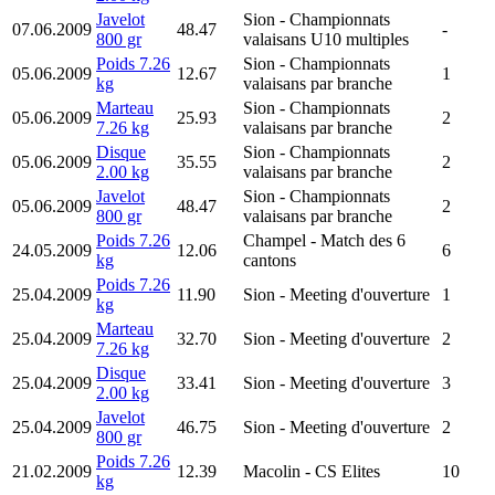
Javelot
Sion
- Championnats
07.06.2009
48.47
-
800 gr
valaisans U10 multiples
Poids 7.26
Sion
- Championnats
05.06.2009
12.67
1
kg
valaisans par branche
Marteau
Sion
- Championnats
05.06.2009
25.93
2
7.26 kg
valaisans par branche
Disque
Sion
- Championnats
05.06.2009
35.55
2
2.00 kg
valaisans par branche
Javelot
Sion
- Championnats
05.06.2009
48.47
2
800 gr
valaisans par branche
Poids 7.26
Champel
- Match des 6
24.05.2009
12.06
6
kg
cantons
Poids 7.26
25.04.2009
11.90
Sion
- Meeting d'ouverture
1
kg
Marteau
25.04.2009
32.70
Sion
- Meeting d'ouverture
2
7.26 kg
Disque
25.04.2009
33.41
Sion
- Meeting d'ouverture
3
2.00 kg
Javelot
25.04.2009
46.75
Sion
- Meeting d'ouverture
2
800 gr
Poids 7.26
21.02.2009
12.39
Macolin
- CS Elites
10
kg