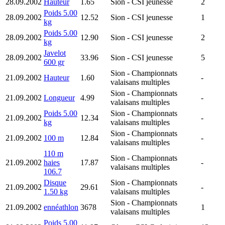
28.09.2002
Hauteur
1.65
Sion
- CSI jeunesse
2
Poids 5.00
28.09.2002
12.52
Sion
- CSI jeunesse
1
kg
Poids 5.00
28.09.2002
12.90
Sion
- CSI jeunesse
2
kg
Javelot
28.09.2002
33.96
Sion
- CSI jeunesse
5
600 gr
Sion
- Championnats
21.09.2002
Hauteur
1.60
-
valaisans multiples
Sion
- Championnats
21.09.2002
Longueur
4.99
-
valaisans multiples
Poids 5.00
Sion
- Championnats
21.09.2002
12.34
-
kg
valaisans multiples
Sion
- Championnats
21.09.2002
100 m
12.84
-
valaisans multiples
110 m
Sion
- Championnats
21.09.2002
haies
17.87
-
valaisans multiples
106.7
Disque
Sion
- Championnats
21.09.2002
29.61
-
1.50 kg
valaisans multiples
Sion
- Championnats
21.09.2002
ennéathlon
3678
1
valaisans multiples
Poids 5.00