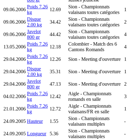
Poids 7.26
Sion
- Championnats
09.06.2006
12.69
1
kg
valaisans toutes catégories
Disque
Sion
- Championnats
09.06.2006
34.42
2
2.00 kg
valaisans toutes catégories
Javelot
Sion
- Championnats
09.06.2006
44.42
4
800 gr
valaisans toutes catégories
Poids 7.26
Colombier
- Match des 6
13.05.2006
12.18
4
kg
Cantons Romands
Poids 7.26
29.04.2006
12.26
Sion
- Meeting d'ouverture
1
kg
Disque
29.04.2006
35.31
Sion
- Meeting d'ouverture
1
2.00 kg
Javelot
29.04.2006
47.13
Sion
- Meeting d'ouverture
2
800 gr
Poids 7.26
Aigle
- Championnats
04.02.2006
12.42
3
kg
romands en salle
Poids 7.26
Aigle
- Championnats
21.01.2006
12.72
1
kg
valaisans/FR en salle
Sion
- Championnats
24.09.2005
Hauteur
1.55
-
valaisans multiples
Sion
- Championnats
24.09.2005
Longueur
5.36
-
valaisans multiples