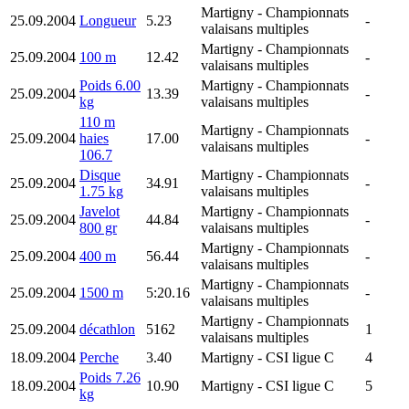
Martigny
- Championnats
25.09.2004
Longueur
5.23
-
valaisans multiples
Martigny
- Championnats
25.09.2004
100 m
12.42
-
valaisans multiples
Poids 6.00
Martigny
- Championnats
25.09.2004
13.39
-
kg
valaisans multiples
110 m
Martigny
- Championnats
25.09.2004
haies
17.00
-
valaisans multiples
106.7
Disque
Martigny
- Championnats
25.09.2004
34.91
-
1.75 kg
valaisans multiples
Javelot
Martigny
- Championnats
25.09.2004
44.84
-
800 gr
valaisans multiples
Martigny
- Championnats
25.09.2004
400 m
56.44
-
valaisans multiples
Martigny
- Championnats
25.09.2004
1500 m
5:20.16
-
valaisans multiples
Martigny
- Championnats
25.09.2004
décathlon
5162
1
valaisans multiples
18.09.2004
Perche
3.40
Martigny
- CSI ligue C
4
Poids 7.26
18.09.2004
10.90
Martigny
- CSI ligue C
5
kg