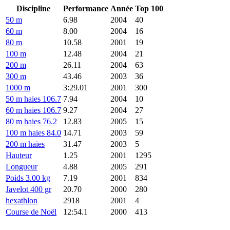
Discipline
Performance
Année
Top 100
50 m
6.98
2004
40
60 m
8.00
2004
16
80 m
10.58
2001
19
100 m
12.48
2004
21
200 m
26.11
2004
63
300 m
43.46
2003
36
1000 m
3:29.01
2001
300
50 m haies 106.7
7.94
2004
10
60 m haies 106.7
9.27
2004
27
80 m haies 76.2
12.83
2005
15
100 m haies 84.0
14.71
2003
59
200 m haies
31.47
2003
5
Hauteur
1.25
2001
1295
Longueur
4.88
2005
291
Poids 3.00 kg
7.19
2001
834
Javelot 400 gr
20.70
2000
280
hexathlon
2918
2001
4
Course de Noël
12:54.1
2000
413