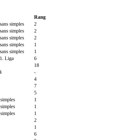
Rang
sans simples
2
sans simples
2
sans simples
2
sans simples
1
sans simples
1
1. Liga
6
18
4
-
4
7
5
 simples
1
 simples
1
 simples
1
2
1
6