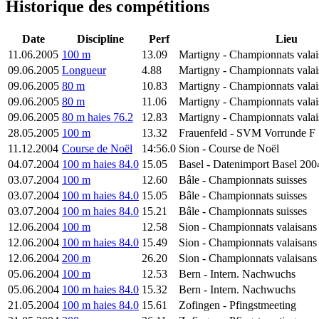
Historique des compétitions
Date
Discipline
Perf
Lieu
11.06.2005
100 m
13.09
Martigny
- Championnats valai
09.06.2005
Longueur
4.88
Martigny
- Championnats valai
09.06.2005
80 m
10.83
Martigny
- Championnats valai
09.06.2005
80 m
11.06
Martigny
- Championnats valai
09.06.2005
80 m haies 76.2
12.83
Martigny
- Championnats valai
28.05.2005
100 m
13.32
Frauenfeld
- SVM Vorrunde F 
11.12.2004
Course de Noël
14:56.0
Sion
- Course de Noël
04.07.2004
100 m haies 84.0
15.05
Basel
- Datenimport Basel 200
03.07.2004
100 m
12.60
Bâle
- Championnats suisses
03.07.2004
100 m haies 84.0
15.05
Bâle
- Championnats suisses
03.07.2004
100 m haies 84.0
15.21
Bâle
- Championnats suisses
12.06.2004
100 m
12.58
Sion
- Championnats valaisans
12.06.2004
100 m haies 84.0
15.49
Sion
- Championnats valaisans
12.06.2004
200 m
26.20
Sion
- Championnats valaisans
05.06.2004
100 m
12.53
Bern
- Intern. Nachwuchs
05.06.2004
100 m haies 84.0
15.32
Bern
- Intern. Nachwuchs
21.05.2004
100 m haies 84.0
15.61
Zofingen
- Pfingstmeeting