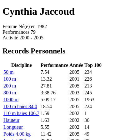
Cynthia
Jaccoud
Femme
Né(e) en 1982
Performances
79
Activité
2000 - 2005
Records Personnels
Discipline
Performance
Année
Top 100
50 m
7.54
2005
234
100 m
13.32
2001
226
200 m
27.81
2005
213
800 m
3:38.76
2003
245
1000 m
5:09.17
2005
1963
100 m haies 84.0
18.54
2005
224
110 m haies 106.7
1.59
2002
1
Hauteur
1.63
2002
36
Longueur
5.55
2002
14
Poids 4.00 kg
11.42
2005
49