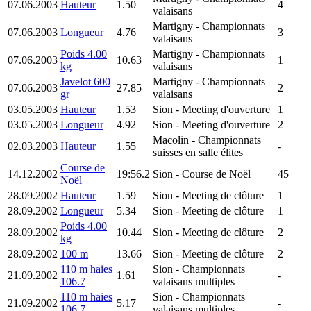
07.06.2003
Hauteur
1.50
4
valaisans
Martigny
- Championnats
07.06.2003
Longueur
4.76
3
valaisans
Poids 4.00
Martigny
- Championnats
07.06.2003
10.63
1
kg
valaisans
Javelot 600
Martigny
- Championnats
07.06.2003
27.85
2
gr
valaisans
03.05.2003
Hauteur
1.53
Sion
- Meeting d'ouverture
1
03.05.2003
Longueur
4.92
Sion
- Meeting d'ouverture
2
Macolin
- Championnats
02.03.2003
Hauteur
1.55
-
suisses en salle élites
Course de
14.12.2002
19:56.2
Sion
- Course de Noël
45
Noël
28.09.2002
Hauteur
1.59
Sion
- Meeting de clôture
1
28.09.2002
Longueur
5.34
Sion
- Meeting de clôture
1
Poids 4.00
28.09.2002
10.44
Sion
- Meeting de clôture
2
kg
28.09.2002
100 m
13.66
Sion
- Meeting de clôture
2
110 m haies
Sion
- Championnats
21.09.2002
1.61
-
106.7
valaisans multiples
110 m haies
Sion
- Championnats
21.09.2002
5.17
-
106.7
valaisans multiples