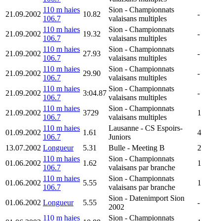
110 m haies
Sion
- Championnats
21.09.2002
10.82
-
106.7
valaisans multiples
110 m haies
Sion
- Championnats
21.09.2002
19.32
-
106.7
valaisans multiples
110 m haies
Sion
- Championnats
21.09.2002
27.93
-
106.7
valaisans multiples
110 m haies
Sion
- Championnats
21.09.2002
29.90
-
106.7
valaisans multiples
110 m haies
Sion
- Championnats
21.09.2002
3:04.87
-
106.7
valaisans multiples
110 m haies
Sion
- Championnats
21.09.2002
3729
1
106.7
valaisans multiples
110 m haies
Lausanne
- CS Espoirs-
01.09.2002
1.61
4
106.7
Juniors
13.07.2002
Longueur
5.31
Bulle
- Meeting B
2
110 m haies
Sion
- Championnats
01.06.2002
1.62
1
106.7
valaisans par branche
110 m haies
Sion
- Championnats
01.06.2002
5.55
1
106.7
valaisans par branche
Sion
- Datenimport Sion
01.06.2002
Longueur
5.55
-
2002
110 m haies
Sion
- Championnats