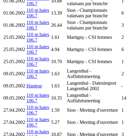
01.06.2002
10.88
1
106.7
valaisans par branche
110 m haies
Sion
- Championnats
01.06.2002
13.39
6
106.7
valaisans par branche
110 m haies
Sion
- Championnats
01.06.2002
26.44
3
106.7
valaisans par branche
110 m haies
25.05.2002
1.61
Martigny
- CSI femmes
2
106.7
110 m haies
25.05.2002
4.94
Martigny
- CSI femmes
6
106.7
110 m haies
25.05.2002
10.70
Martigny
- CSI femmes
1
106.7
110 m haies
Langenthal
-
09.05.2002
1.63
2
106.7
Auffahrtsmeeting
Langenthal
- Datenimport
09.05.2002
Hauteur
1.63
-
Langenthal 2002
110 m haies
Langenthal
-
09.05.2002
10.35
14
106.7
Auffahrtsmeeting
110 m haies
27.04.2002
1.59
Sion
- Meeting d'ouverture
1
106.7
110 m haies
27.04.2002
5.27
Sion
- Meeting d'ouverture
1
106.7
110 m haies
27.04.2002
10.87
Sion
- Meeting d'ouverture
3