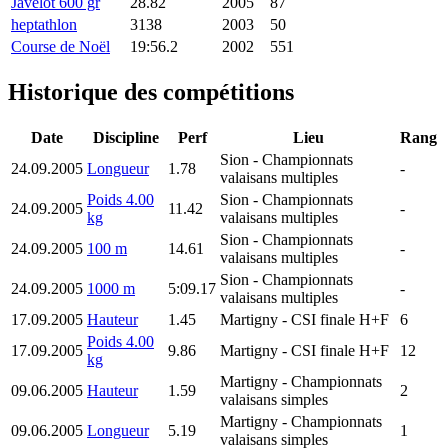
Javelot 600 gr
28.82
2005
87
heptathlon
3138
2003
50
Course de Noël
19:56.2
2002
551
Historique des compétitions
Date
Discipline
Perf
Lieu
Rang
Sion
- Championnats
24.09.2005
Longueur
1.78
-
valaisans multiples
Poids 4.00
Sion
- Championnats
24.09.2005
11.42
-
kg
valaisans multiples
Sion
- Championnats
24.09.2005
100 m
14.61
-
valaisans multiples
Sion
- Championnats
24.09.2005
1000 m
5:09.17
-
valaisans multiples
17.09.2005
Hauteur
1.45
Martigny
- CSI finale H+F
6
Poids 4.00
17.09.2005
9.86
Martigny
- CSI finale H+F
12
kg
Martigny
- Championnats
09.06.2005
Hauteur
1.59
2
valaisans simples
Martigny
- Championnats
09.06.2005
Longueur
5.19
1
valaisans simples