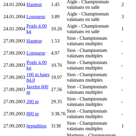
Aigle
- Championnats
24.01.2004
Hauteur
1.45
2
valaisans en salle
Aigle
- Championnats
24.01.2004
Longueur
3.89
3
valaisans en salle
Poids 4.00
Aigle
- Championnats
24.01.2004
10.26
1
kg
valaisans en salle
Sion
- Championnats
27.09.2003
Hauteur
1.53
-
valaisans multiples
Sion
- Championnats
27.09.2003
Longueur
4.97
-
valaisans multiples
Poids 4.00
Sion
- Championnats
27.09.2003
10.76
-
kg
valaisans multiples
100 m haies
Sion
- Championnats
27.09.2003
19.97
-
84.0
valaisans multiples
Javelot 600
Sion
- Championnats
27.09.2003
27.56
-
gr
valaisans multiples
Sion
- Championnats
27.09.2003
200 m
29.35
-
valaisans multiples
Sion
- Championnats
27.09.2003
800 m
3:38.76
-
valaisans multiples
Sion
- Championnats
27.09.2003
heptathlon
3138
1
valaisans multiples
Martigny
- Championnats