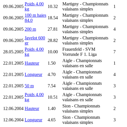
Poids 4.00
Martigny
- Championnats
09.06.2005
10.32
1
kg
valaisans simples
100 m haies
Martigny
- Championnats
09.06.2005
18.54
2
84.0
valaisans simples
Martigny
- Championnats
09.06.2005
200 m
27.81
4
valaisans simples
Javelot 600
Martigny
- Championnats
09.06.2005
28.82
2
gr
valaisans simples
Poids 4.00
Frauenfeld
- SVM
28.05.2005
10.00
7
kg
Vorrunde F 1. Liga
Aigle
- Championnats
22.01.2005
Hauteur
1.50
1
valaisans en salle
Aigle
- Championnats
22.01.2005
Longueur
4.70
4
valaisans en salle
Aigle
- Championnats
22.01.2005
50 m
7.54
3
valaisans en salle
Poids 4.00
Aigle
- Championnats
22.01.2005
10.51
3
kg
valaisans en salle
Sion
- Championnats
12.06.2004
Hauteur
1.40
2
valaisans simples
Sion
- Championnats
12.06.2004
Longueur
4.65
3
valaisans simples