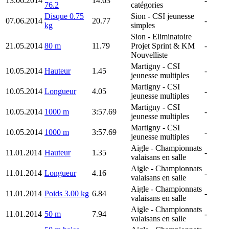
13.06.2014
14.63
-
76.2
catégories
Disque 0.75
Sion
- CSI jeunesse
07.06.2014
20.77
-
kg
simples
Sion
- Eliminatoire
21.05.2014
80 m
11.79
Projet Sprint & KM
-
Nouvelliste
Martigny
- CSI
10.05.2014
Hauteur
1.45
-
jeunesse multiples
Martigny
- CSI
10.05.2014
Longueur
4.05
-
jeunesse multiples
Martigny
- CSI
10.05.2014
1000 m
3:57.69
-
jeunesse multiples
Martigny
- CSI
10.05.2014
1000 m
3:57.69
-
jeunesse multiples
Aigle
- Championnats
11.01.2014
Hauteur
1.35
-
valaisans en salle
Aigle
- Championnats
11.01.2014
Longueur
4.16
-
valaisans en salle
Aigle
- Championnats
11.01.2014
Poids 3.00 kg
6.84
-
valaisans en salle
Aigle
- Championnats
11.01.2014
50 m
7.94
-
valaisans en salle