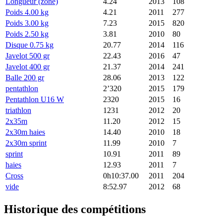
Longueur (zone)
4.24
2013
108
Poids 4.00 kg
4.21
2011
277
Poids 3.00 kg
7.23
2015
820
Poids 2.50 kg
3.81
2010
80
Disque 0.75 kg
20.77
2014
116
Javelot 500 gr
22.43
2016
47
Javelot 400 gr
21.37
2014
241
Balle 200 gr
28.06
2013
122
pentathlon
2’320
2015
179
Pentathlon U16 W
2320
2015
16
triathlon
1231
2012
20
2x35m
11.20
2012
15
2x30m haies
14.40
2010
18
2x30m sprint
11.99
2010
7
sprint
10.91
2011
89
haies
12.93
2011
7
Cross
0h10:37.00
2011
204
vide
8:52.97
2012
68
Historique des compétitions