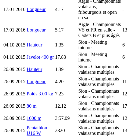
Aigle
- Championnats
valaisans,
17.01.2016
Longueur
4.17
-
fribourgeois et open
en sa
Aigle
- Championnats
17.01.2016
Longueur
5.17
VS et FR en salle -
13
Cadets B et plus âgés
Sion
- Meeting
04.10.2015
Hauteur
1.35
6
interne
Sion
- Meeting
04.10.2015
Javelot 400 gr
17.83
6
interne
Sion
- Championnats
26.09.2015
Hauteur
1.39
-
valaisans multiples
Sion
- Championnats
26.09.2015
Longueur
4.20
11
valaisans multiples
Sion
- Championnats
26.09.2015
Poids 3.00 kg
7.23
12
valaisans multiples
Sion
- Championnats
26.09.2015
80 m
12.12
17
valaisans multiples
Sion
- Championnats
26.09.2015
1000 m
3:57.09
12
valaisans multiples
Pentathlon
Sion
- Championnats
26.09.2015
2320
13
U16 W
valaisans multiples