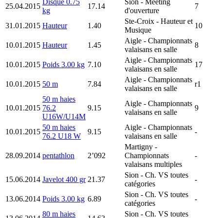
Disque 0.75
Sion
- Meeting
25.04.2015
17.14
7
kg
d'ouverture
Ste-Croix
- Hauteur et
31.01.2015
Hauteur
1.40
10
Musique
Aigle
- Championnats
10.01.2015
Hauteur
1.45
8
valaisans en salle
Aigle
- Championnats
10.01.2015
Poids 3.00 kg
7.10
17
valaisans en salle
Aigle
- Championnats
10.01.2015
50 m
7.84
r1
valaisans en salle
50 m haies
Aigle
- Championnats
10.01.2015
76.2
9.15
9
valaisans en salle
U16W/U14M
50 m haies
Aigle
- Championnats
10.01.2015
9.15
-
76.2 U18 W
valaisans en salle
Martigny
-
28.09.2014
pentathlon
2’092
Championnats
-
valaisans multiples
Sion
- Ch. VS toutes
15.06.2014
Javelot 400 gr
21.37
-
catégories
Sion
- Ch. VS toutes
13.06.2014
Poids 3.00 kg
6.89
-
catégories
80 m haies
Sion
- Ch. VS toutes