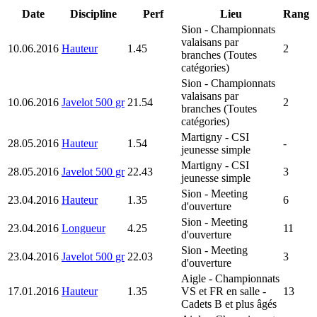
Date
Discipline
Perf
Lieu
Rang
Sion
- Championnats
valaisans par
10.06.2016
Hauteur
1.45
2
branches (Toutes
catégories)
Sion
- Championnats
valaisans par
10.06.2016
Javelot 500 gr
21.54
2
branches (Toutes
catégories)
Martigny
- CSI
28.05.2016
Hauteur
1.54
-
jeunesse simple
Martigny
- CSI
28.05.2016
Javelot 500 gr
22.43
3
jeunesse simple
Sion
- Meeting
23.04.2016
Hauteur
1.35
6
d'ouverture
Sion
- Meeting
23.04.2016
Longueur
4.25
11
d'ouverture
Sion
- Meeting
23.04.2016
Javelot 500 gr
22.03
3
d'ouverture
Aigle
- Championnats
17.01.2016
Hauteur
1.35
VS et FR en salle -
13
Cadets B et plus âgés