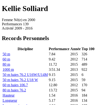
Kellie
Solliard
Femme
Né(e) en 2000
Performances
139
Activité
2009 - 2016
Records Personnels
Discipline
Performance
Année
Top 100
50 m
7.84
2015
326
60 m
9.42
2012
714
80 m
11.72
2015
489
1000 m
3:51.34
2013
922
50 m haies 76.2 U16W/U14M
9.15
2015
6
50 m haies 76.2 U18 W
9.15
2015
59
60 m haies 106.7
12.80
2012
170
80 m haies 76.2
13.72
2015
94
Hauteur
1.54
2016
184
Longueur
5.17
2016
134