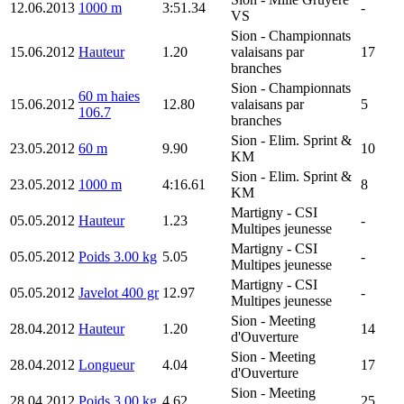
12.06.2013
1000 m
3:51.34
-
VS
Sion
- Championnats
15.06.2012
Hauteur
1.20
valaisans par
17
branches
Sion
- Championnats
60 m haies
15.06.2012
12.80
valaisans par
5
106.7
branches
Sion
- Elim. Sprint &
23.05.2012
60 m
9.90
10
KM
Sion
- Elim. Sprint &
23.05.2012
1000 m
4:16.61
8
KM
Martigny
- CSI
05.05.2012
Hauteur
1.23
-
Multipes jeunesse
Martigny
- CSI
05.05.2012
Poids 3.00 kg
5.05
-
Multipes jeunesse
Martigny
- CSI
05.05.2012
Javelot 400 gr
12.97
-
Multipes jeunesse
Sion
- Meeting
28.04.2012
Hauteur
1.20
14
d'Ouverture
Sion
- Meeting
28.04.2012
Longueur
4.04
17
d'Ouverture
Sion
- Meeting
28.04.2012
Poids 3.00 kg
4.62
25