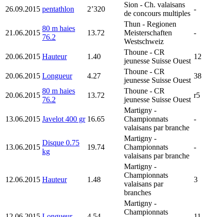
Sion
- Ch. valaisans
26.09.2015
pentathlon
2’320
-
de concours multiples
Thun
- Regionen
80 m haies
21.06.2015
13.72
Meisterschaften
-
76.2
Westschweiz
Thoune
- CR
20.06.2015
Hauteur
1.40
12
jeunesse Suisse Ouest
Thoune
- CR
20.06.2015
Longueur
4.27
38
jeunesse Suisse Ouest
80 m haies
Thoune
- CR
20.06.2015
13.72
r5
76.2
jeunesse Suisse Ouest
Martigny
-
13.06.2015
Javelot 400 gr
16.65
Championnats
-
valaisans par branche
Martigny
-
Disque 0.75
13.06.2015
19.74
Championnats
-
kg
valaisans par branche
Martigny
-
Championnats
12.06.2015
Hauteur
1.48
3
valaisans par
branches
Martigny
-
Championnats
12.06.2015
Longueur
4.54
11