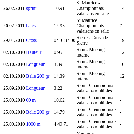
St Maurice
-
26.02.2011
sprint
10.91
Championnats
14
valaisans en salle
St Maurice
-
26.02.2011
haies
12.93
Championnats
7
valaisans en salle
Sierre
- Cross de
29.01.2011
Cross
0h10:37.00
19
Sierre
Sion
- Meeting
02.10.2010
Hauteur
0.95
12
interne
Sion
- Meeting
02.10.2010
Longueur
3.39
10
interne
Sion
- Meeting
02.10.2010
Balle 200 gr
14.39
12
interne
Sion
- Championnats
25.09.2010
Longueur
3.22
-
valaisans multiples
Sion
- Championnats
25.09.2010
60 m
10.62
-
valaisans multiples
Sion
- Championnats
25.09.2010
Balle 200 gr
14.79
-
valaisans multiples
Sion
- Championnats
25.09.2010
1000 m
4:49.71
-
valaisans multiples
Martigny
-