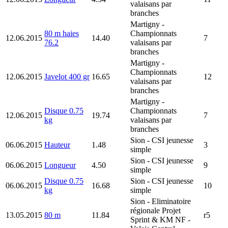
valaisans par
branches
Martigny
-
80 m haies
Championnats
12.06.2015
14.40
7
76.2
valaisans par
branches
Martigny
-
Championnats
12.06.2015
Javelot 400 gr
16.65
12
valaisans par
branches
Martigny
-
Disque 0.75
Championnats
12.06.2015
19.74
7
kg
valaisans par
branches
Sion
- CSI jeunesse
06.06.2015
Hauteur
1.48
3
simple
Sion
- CSI jeunesse
06.06.2015
Longueur
4.50
9
simple
Disque 0.75
Sion
- CSI jeunesse
06.06.2015
16.68
10
kg
simple
Sion
- Eliminatoire
régionale Projet
13.05.2015
80 m
11.84
r5
Sprint & KM NF -