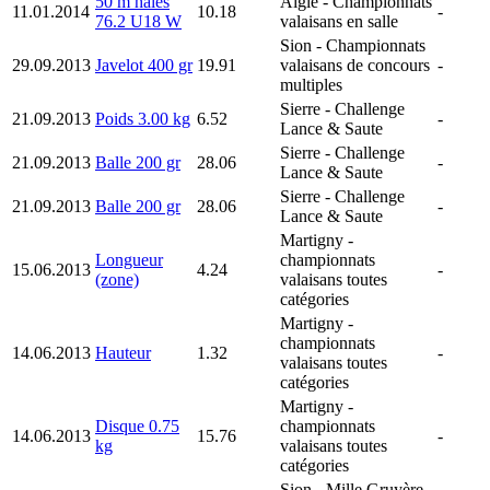
50 m haies
Aigle
- Championnats
11.01.2014
10.18
-
76.2 U18 W
valaisans en salle
Sion
- Championnats
29.09.2013
Javelot 400 gr
19.91
valaisans de concours
-
multiples
Sierre
- Challenge
21.09.2013
Poids 3.00 kg
6.52
-
Lance & Saute
Sierre
- Challenge
21.09.2013
Balle 200 gr
28.06
-
Lance & Saute
Sierre
- Challenge
21.09.2013
Balle 200 gr
28.06
-
Lance & Saute
Martigny
-
Longueur
championnats
15.06.2013
4.24
-
(zone)
valaisans toutes
catégories
Martigny
-
championnats
14.06.2013
Hauteur
1.32
-
valaisans toutes
catégories
Martigny
-
Disque 0.75
championnats
14.06.2013
15.76
-
kg
valaisans toutes
catégories
Sion
- Mille Gruyère