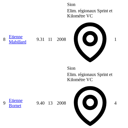
Sion
Elim. régionaux Sprint et
Kilométre VC
Etienne
8
9.31
11
2008
1
Mabillard
Sion
Elim. régionaux Sprint et
Kilométre VC
Etienne
9
9.40
13
2008
4
Bornet