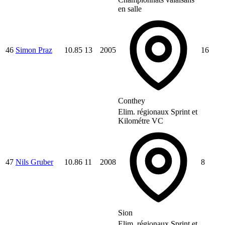
en salle
46
Simon Praz
10.85
13
2005
16
Conthey
Elim. régionaux Sprint et
Kilométre VC
47
Nils Gruber
10.86
11
2008
8
Sion
Elim. régionaux Sprint et