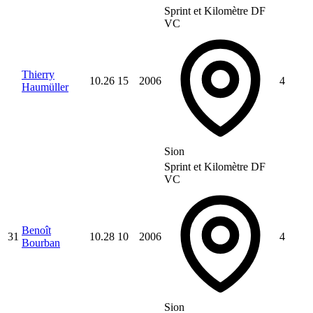
Sprint et Kilomètre DF
VC
Thierry
10.26
15
2006
4
Haumüller
Sion
Sprint et Kilomètre DF
VC
Benoît
31
10.28
10
2006
4
Bourban
Sion