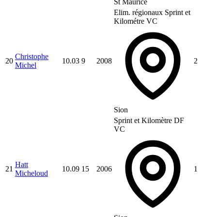
St Maurice
Elim. régionaux Sprint et
Kilométre VC
Christophe
20
10.03
9
2008
2
Michel
Sion
Sprint et Kilomètre DF
VC
Hatt
21
10.09
15
2006
1
Micheloud