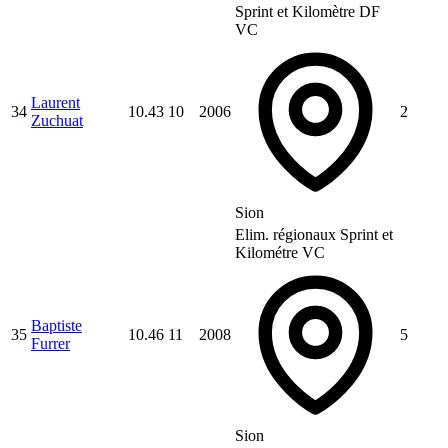
Sprint et Kilomètre DF
VC
Laurent
34
10.43
10
2006
2
Zuchuat
Sion
Elim. régionaux Sprint et
Kilométre VC
Baptiste
35
10.46
11
2008
5
Furrer
Sion