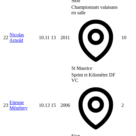
Sion
Championnats valaisans
en salle
Nicolas
22
10.11
13
2011
10
Arnold
St Maurice
Sprint et Kilomètre DF
VC
Etienne
23
10.13
15
2006
2
Ménétrey
Sion