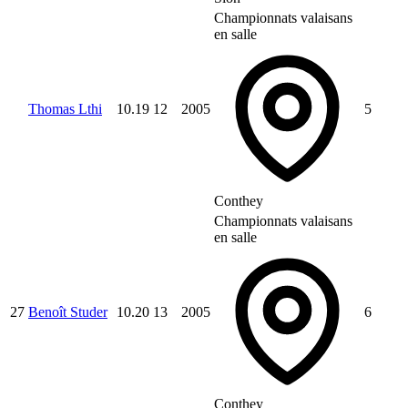
Championnats valaisans
en salle
Thomas Lthi
10.19
12
2005
5
Conthey
Championnats valaisans
en salle
27
Benoît Studer
10.20
13
2005
6
Conthey