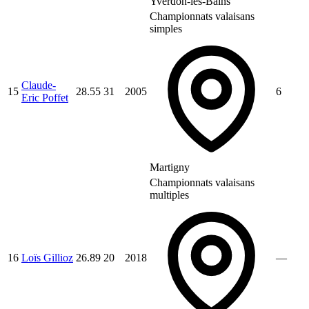
Yverdon-les-Bains
Championnats valaisans
simples
Claude-
15
28.55
31
2005
6
Eric Poffet
Martigny
Championnats valaisans
multiples
16
Loïs Gillioz
26.89
20
2018
—