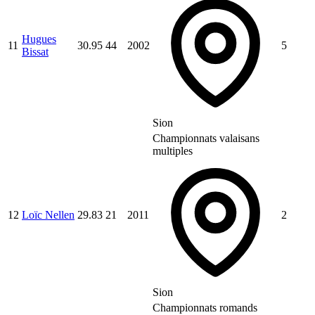
Hugues
11
30.95
44
2002
5
Bissat
Sion
Championnats valaisans
multiples
12
Loïc Nellen
29.83
21
2011
2
Sion
Championnats romands