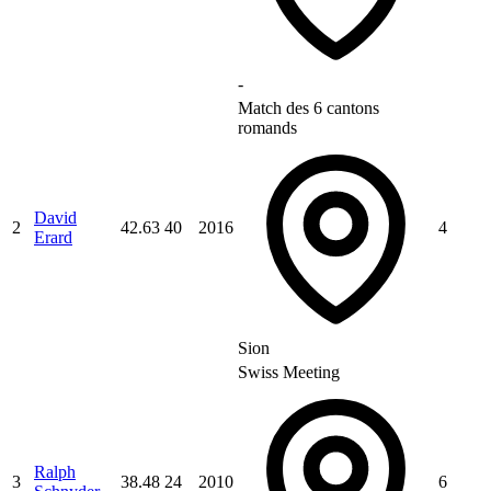
-
Match des 6 cantons
romands
David
2
42.63
40
2016
4
Erard
Sion
Swiss Meeting
Ralph
3
38.48
24
2010
6