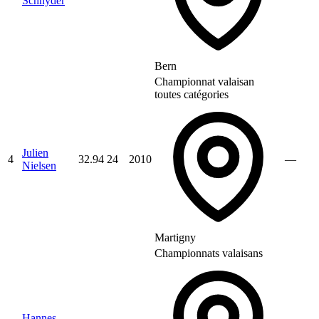
Schnyder
Bern
Championnat valaisan
toutes catégories
Julien
4
32.94
24
2010
—
Nielsen
Martigny
Championnats valaisans
Hannes