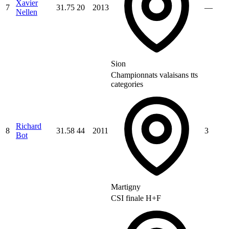
Xavier
7
31.75
20
2013
—
Nellen
Sion
Championnats valaisans tts
categories
Richard
8
31.58
44
2011
3
Bot
Martigny
CSI finale H+F