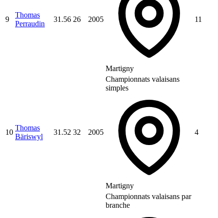
Thomas
9
31.56
26
2005
11
Perraudin
Martigny
Championnats valaisans
simples
Thomas
10
31.52
32
2005
4
Bäriswyl
Martigny
Championnats valaisans par
branche