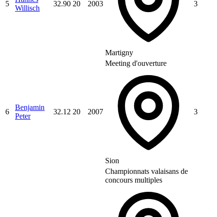
5
32.90
20
2003
3
Willisch
Martigny
Meeting d'ouverture
Benjamin
6
32.12
20
2007
3
Peter
Sion
Championnats valaisans de
concours multiples