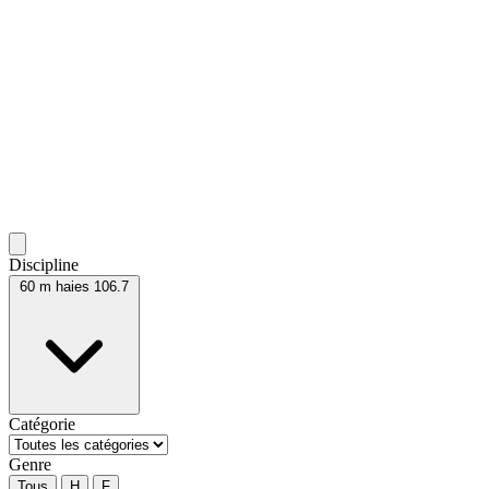
Discipline
60 m haies 106.7
Catégorie
Genre
Tous
H
F