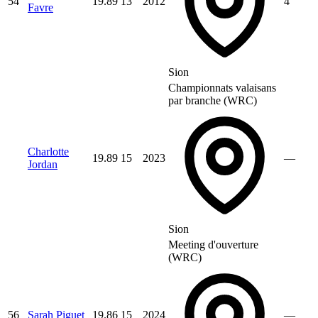
54
19.89
13
2012
4
Favre
Sion
Championnats valaisans
par branche (WRC)
Charlotte
19.89
15
2023
—
Jordan
Sion
Meeting d'ouverture
(WRC)
56
Sarah Piguet
19.86
15
2024
—