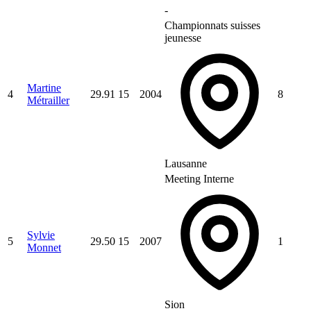
-
Championnats suisses
jeunesse
Martine
4
29.91
15
2004
8
Métrailler
Lausanne
Meeting Interne
Sylvie
5
29.50
15
2007
1
Monnet
Sion