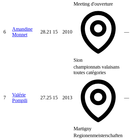
Meeting d'ouverture
Amandine
6
28.21
15
2010
—
Monnet
Sion
championnats valaisans
toutes catégories
Valérie
7
27.25
15
2013
—
Pompili
Martigny
Regionenmeisterschaften