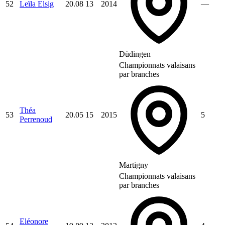
52
Leïla Elsig
20.08
13
2014
—
Düdingen
Championnats valaisans
par branches
Théa
53
20.05
15
2015
5
Perrenoud
Martigny
Championnats valaisans
par branches
Eléonore