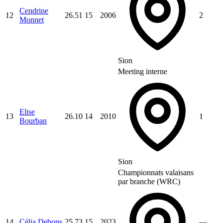
Cendrine
12
26.51
15
2006
2
Monnet
Sion
Meeting interne
Elise
13
26.10
14
2010
1
Bourban
Sion
Championnats valaisans
par branche (WRC)
14
Célia Debons
25.73
15
2023
—