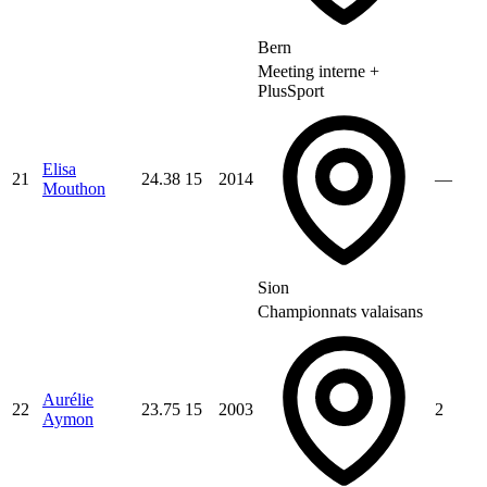
Bern
Meeting interne +
PlusSport
Elisa
21
24.38
15
2014
—
Mouthon
Sion
Championnats valaisans
Aurélie
22
23.75
15
2003
2
Aymon