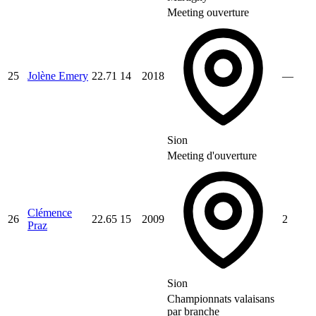
Meeting ouverture
25
Jolène Emery
22.71
14
2018
—
Sion
Meeting d'ouverture
Clémence
26
22.65
15
2009
2
Praz
Sion
Championnats valaisans
par branche