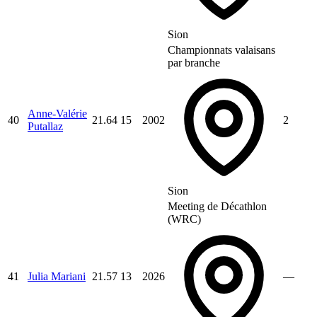
Sion
Championnats valaisans
par branche
Anne-Valérie
40
21.64
15
2002
2
Putallaz
Sion
Meeting de Décathlon
(WRC)
41
Julia Mariani
21.57
13
2026
—