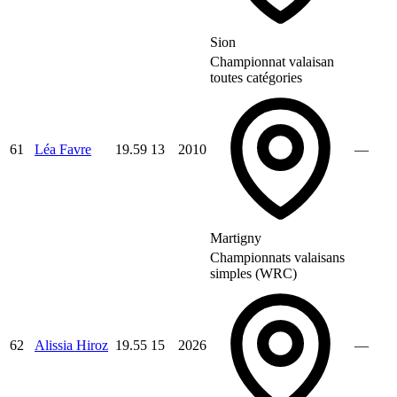
Sion
Championnat valaisan
toutes catégories
61
Léa Favre
19.59
13
2010
—
Martigny
Championnats valaisans
simples (WRC)
62
Alissia Hiroz
19.55
15
2026
—