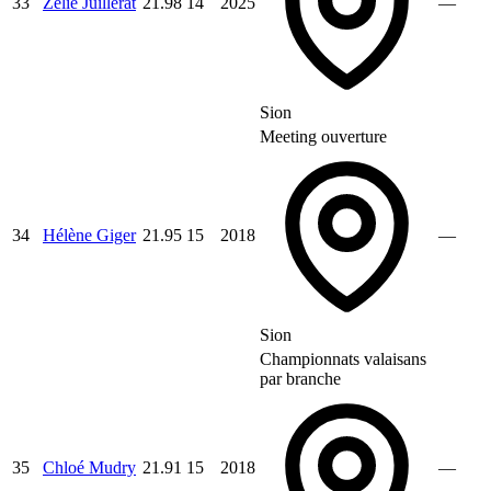
33
Zélie Juillerat
21.98
14
2025
—
Sion
Meeting ouverture
34
Hélène Giger
21.95
15
2018
—
Sion
Championnats valaisans
par branche
35
Chloé Mudry
21.91
15
2018
—