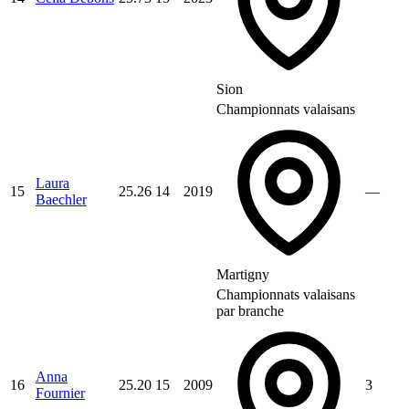
Sion
Championnats valaisans
Laura
15
25.26
14
2019
—
Baechler
Martigny
Championnats valaisans
par branche
Anna
16
25.20
15
2009
3
Fournier