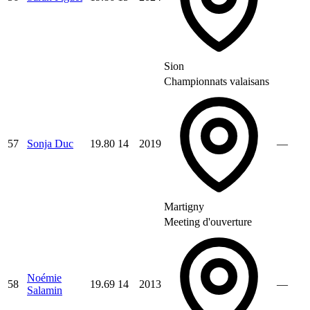
Sion
Championnats valaisans
57
Sonja Duc
19.80
14
2019
—
Martigny
Meeting d'ouverture
Noémie
58
19.69
14
2013
—
Salamin