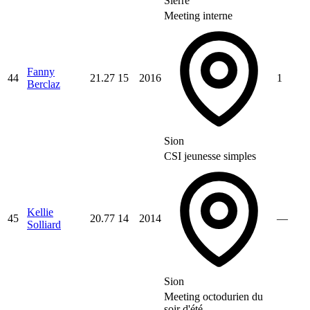
Sierre
Meeting interne
Fanny
44
21.27
15
2016
1
Berclaz
Sion
CSI jeunesse simples
Kellie
45
20.77
14
2014
—
Solliard
Sion
Meeting octodurien du
soir d'été