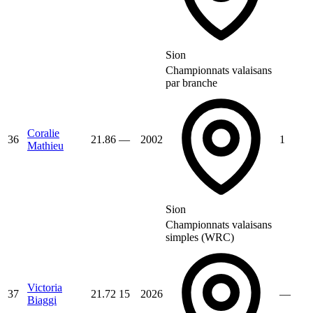
Sion
Championnats valaisans
par branche
Coralie
36
21.86
—
2002
1
Mathieu
Sion
Championnats valaisans
simples (WRC)
Victoria
37
21.72
15
2026
—
Biaggi