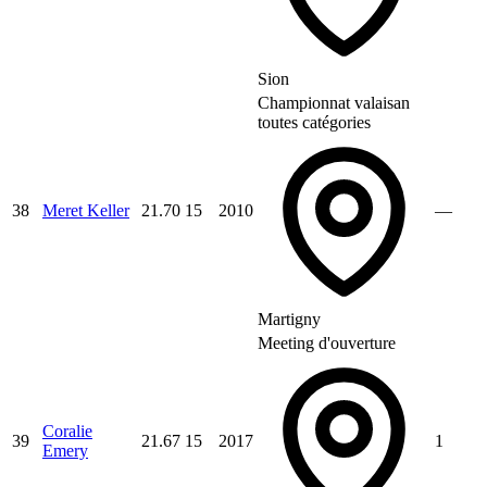
Sion
Championnat valaisan
toutes catégories
38
Meret Keller
21.70
15
2010
—
Martigny
Meeting d'ouverture
Coralie
39
21.67
15
2017
1
Emery