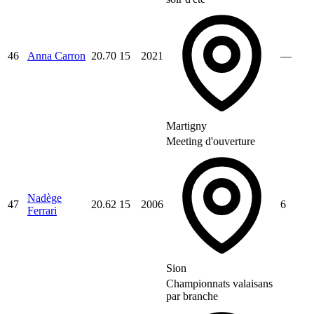
46
Anna Carron
20.70
15
2021
—
Martigny
Meeting d'ouverture
Nadège
47
20.62
15
2006
6
Ferrari
Sion
Championnats valaisans
par branche