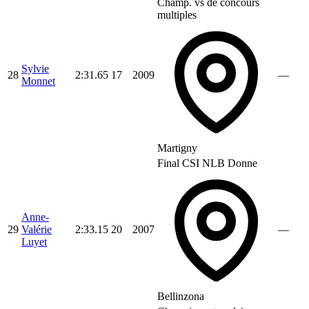
Champ. vs de concours
multiples
Sylvie
28
2:31.65
17
2009
—
Monnet
Martigny
Final CSI NLB Donne
Anne-
29
Valérie
2:33.15
20
2007
—
Luyet
Bellinzona