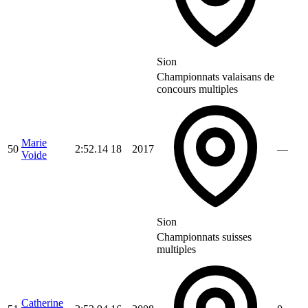
Sion
Championnats valaisans de
concours multiples
Marie
50
2:52.14
18
2017
—
Voide
Sion
Championnats suisses
multiples
Catherine