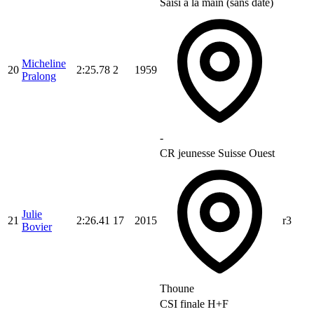
Saisi à la main (sans date)
Micheline
20
2:25.78
2
1959
Pralong
-
CR jeunesse Suisse Ouest
Julie
21
2:26.41
17
2015
r3
Bovier
Thoune
CSI finale H+F