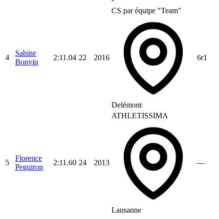
CS par équipe "Team"
Sabine
4
2:11.04
22
2016
6r1
Bonvin
Delémont
ATHLETISSIMA
Florence
5
2:11.60
24
2013
—
Peguiron
Lausanne