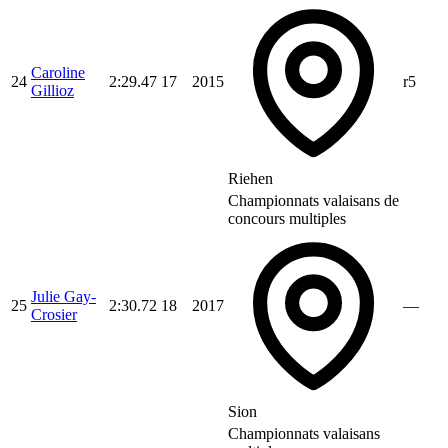
Caroline
24
2:29.47
17
2015
r5
Gillioz
Riehen
Championnats valaisans de
concours multiples
Julie Gay-
25
2:30.72
18
2017
—
Crosier
Sion
Championnats valaisans