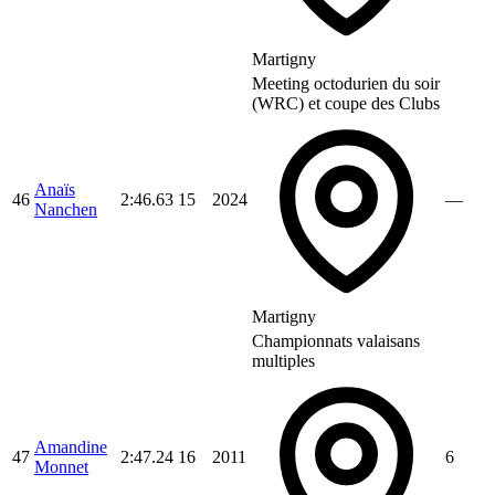
Martigny
Meeting octodurien du soir
(WRC) et coupe des Clubs
Anaïs
46
2:46.63
15
2024
—
Nanchen
Martigny
Championnats valaisans
multiples
Amandine
47
2:47.24
16
2011
6
Monnet