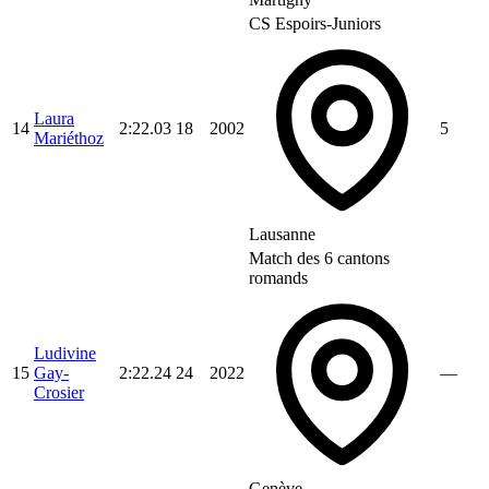
CS Espoirs-Juniors
Laura
14
2:22.03
18
2002
5
Mariéthoz
Lausanne
Match des 6 cantons
romands
Ludivine
15
Gay-
2:22.24
24
2022
—
Crosier
Genève