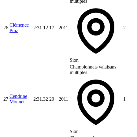
multiples
Clémence
26
2:31.12
17
2011
2
Praz
Sion
Championnats valaisans
multiples
Cendrine
27
2:31.32
20
2011
1
Monnet
Sion