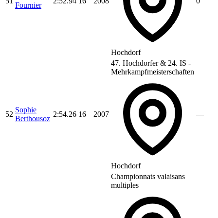
51
2:52.94
16
2008
0
Fournier
Hochdorf
47. Hochdorfer & 24. IS -
Mehrkampfmeisterschaften
Sophie
52
2:54.26
16
2007
—
Berthousoz
Hochdorf
Championnats valaisans
multiples