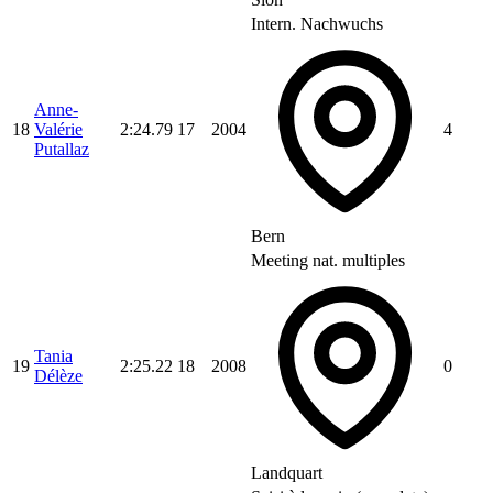
Intern. Nachwuchs
Anne-
18
Valérie
2:24.79
17
2004
4
Putallaz
Bern
Meeting nat. multiples
Tania
19
2:25.22
18
2008
0
Délèze
Landquart