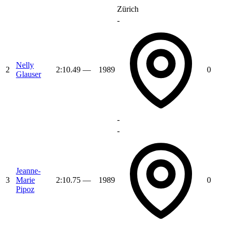
Zürich
-
Nelly
2
2:10.49
—
1989
0
Glauser
-
-
Jeanne-
3
Marie
2:10.75
—
1989
0
Pipoz
-