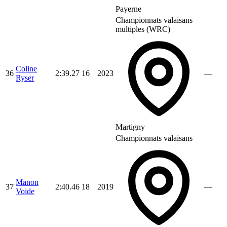
Payerne
Championnats valaisans
multiples (WRC)
Coline
36
2:39.27
16
2023
—
Ryser
Martigny
Championnats valaisans
Manon
37
2:40.46
18
2019
—
Voide