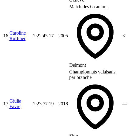
Match des 6 cantons
Caroline
16
2:22.45
17
2005
3
Ruffiner
Delmont
Championnats valaisans
par branche
Giulia
17
2:23.77
19
2018
—
Favre
Sion