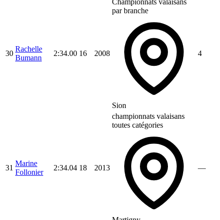
Championnats valaisans
par branche
Rachelle
30
2:34.00
16
2008
4
Bumann
Sion
championnats valaisans
toutes catégories
Marine
31
2:34.04
18
2013
—
Follonier
Martigny