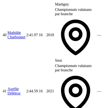
Martigny
Championnats valaisans
par branche
Mathilde
40
2:41.97
16
2018
—
Charbonnet
Sion
Championnats valaisans
par branche
Aurélie
41
2:44.59
16
2021
—
Délétroz