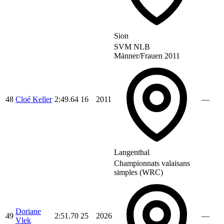
Sion
SVM NLB
Männer/Frauen 2011
48
Cloé Keller
2:49.64
16
2011
—
Langenthal
Championnats valaisans
simples (WRC)
Doriane
49
2:51.70
25
2026
—
Vlek