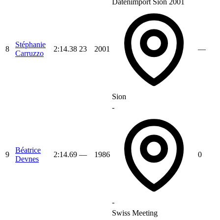
Datenimport Sion 2001
Stéphanie
8
2:14.38
23
2001
—
Carruzzo
Sion
-
Béatrice
9
2:14.69
—
1986
0
Devnes
-
Swiss Meeting