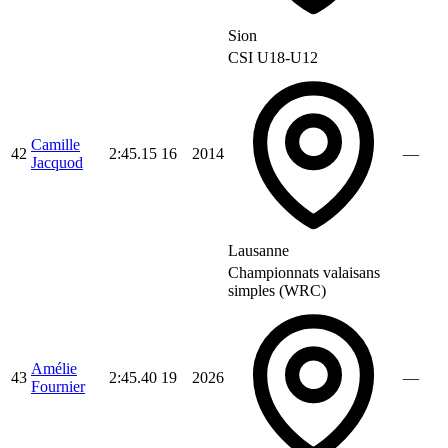
Sion
CSI U18-U12
Camille
42
2:45.15
16
2014
—
Jacquod
Lausanne
Championnats valaisans
simples (WRC)
Amélie
43
2:45.40
19
2026
—
Fournier