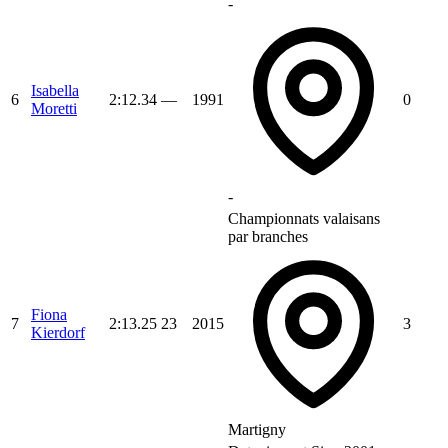
-
Isabella
6
2:12.34
—
1991
0
Moretti
-
Championnats valaisans
par branches
Fiona
7
2:13.25
23
2015
3
Kierdorf
Martigny