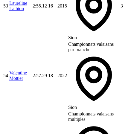
Laureline
53
2:55.12
16
2015
3
Lathion
Sion
Championnats valaisans
par branche
Valentine
54
2:57.29
18
2022
—
Mottier
Sion
Championnats valaisans
multiples