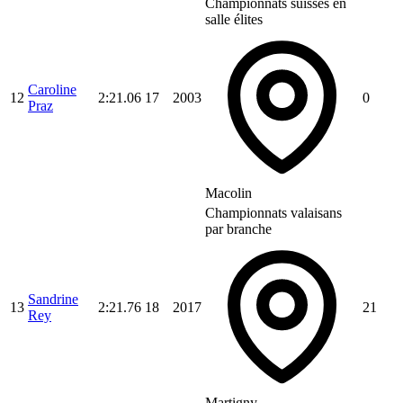
Championnats suisses en
salle élites
Caroline
12
2:21.06
17
2003
0
Praz
Macolin
Championnats valaisans
par branche
Sandrine
13
2:21.76
18
2017
21
Rey
Martigny