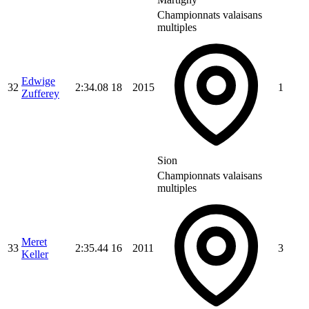
Championnats valaisans
multiples
Edwige
32
2:34.08
18
2015
1
Zufferey
Sion
Championnats valaisans
multiples
Meret
33
2:35.44
16
2011
3
Keller