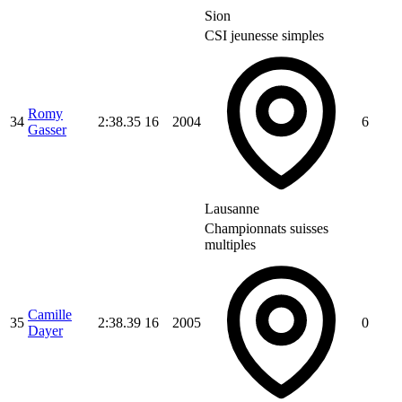
Sion
CSI jeunesse simples
Romy
34
2:38.35
16
2004
6
Gasser
Lausanne
Championnats suisses
multiples
Camille
35
2:38.39
16
2005
0
Dayer