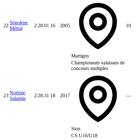
Ségolène
22
2:28.01
16
2005
10
Métral
Martigny
Championnats valaisans de
concours multiples
Noémie
23
2:28.31
18
2017
—
Salamin
Sion
CS U16/U18