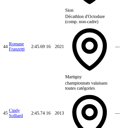
Sion
Décathlon d'Octodure
(comp. non-cadre)
Romane
44
2:45.69
16
2021
—
Franzetti
Martigny
championnats valaisans
toutes catégories
Cindy
45
2:45.74
16
2013
—
Solliard